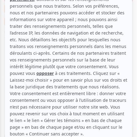
Nouvelles
Cinéma
Théâtre
Danse
Musique
Cirque
Par
Théa Paradis
| 26 mai 2026 | Photo : Vivien Gaumand,
Théâtre de Verdure | Contenu original
Le Théâtre de Verdure accueillera cet été encore
une panoplie de spectacles diversifiés, et
entièrement gratuits. L’amphithéâtre extérieur de
2000 places situé au cœur du Parc La Fontaine à
Montréal invite les amoureux des arts vivants à 39
rendez-vous incontournables entre le 11 juin et le 26
août 2026.
Présentées sous les étoiles, ces soirées culturelles qui
naviguent entre musique, cinéma, théâtre, danse et cirque