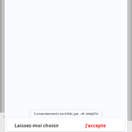
Conditions d'utilisation
Politique de confidentialité
Nous contacter
Sites amis:
Baron MAG
Bible Urbaine
Le Canal Auditif
Sors-tu.ca
4521 Boul. Saint-Laurent, Montréal, QC H2T 1R2, Canada
© Copyright ATUVU.CA Tous droits réservés
X
Le nouveau site atuvu.ca a reçu le soutien du Fonds du Canada pour les
périodiques