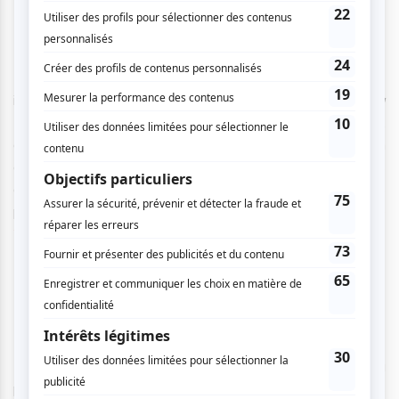
Crédit photo : Vivien Gaumand, Théâtre de Verdure
Le 11 juin, pour ouvrir le bal estival, l’auteur-compositeur-
interprète Émile Proulx-Cloutier présentera dès 20h30
Ma
main au feu,
un spectacle d’ouverture tout en chanson,
dans lequel se retrouveront les nouveaux morceaux de son
album du même nom, en plus de revisiter plusieurs pièces
de son répertoire. Ce spectacle gratuit est accessible sous
présentation de billets,
disponibles à la réservation dès le
28 mai
.
Des corps en mouvement
La danse est une fois de plus placée au centre de la
programmation du Théâtre de Verdure explorant des