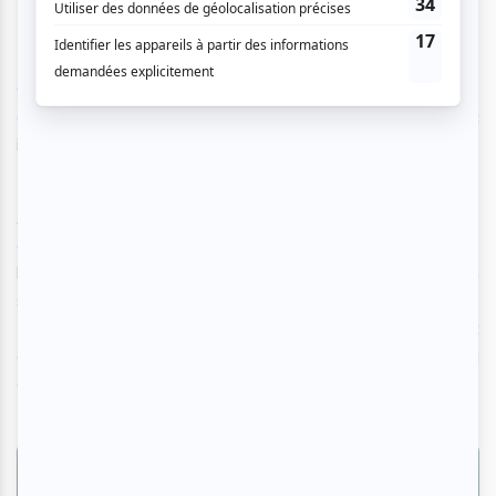
Le 18 juin, le public pourra se plonger dans le travail de
Côté Danse à travers
Burn Baby, Burn,
une œuvre
chorégraphiée par Guillaume Côté qui explore avec
intensité les dérèglements climatiques.
Au mois de juillet, le public est convié à divers rendez-vous
de danse, dont
Sans quoi nous crèverons,
spectacle
lucide autour des enjeux d’une planète en hypertension
signé par la chorégraphe Virginie Brunelle, ainsi que
Kupkua
par Tondoa et Raíz Viva, spectacle de danse et
de musique colombienne qui explore les deuils qui
entourent l’expérience migratoire.