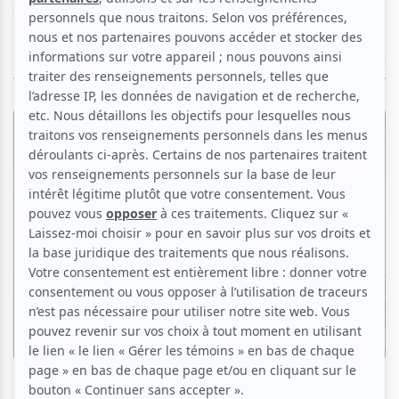
théâtres qui composent la culture au Québec.
LIRE LES ARTICLES
Critiques
«La Florida» au Théâtre du Vieux-Terrebonne
: un voyage nostalgique au Motel Ginette
Par
Ève Christian
| 15 juillet 2026