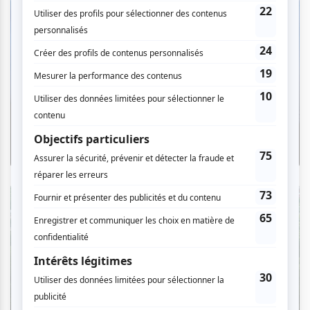
Critiques
«Le Palais des Glaces» : quand la
comédie dystopique fait rire et
frissonner
Par Ève Christian | 7 août 2026
Critiques
L'OM au pied du mont Royal : une
déclaration d'amour à Montréal en
musique