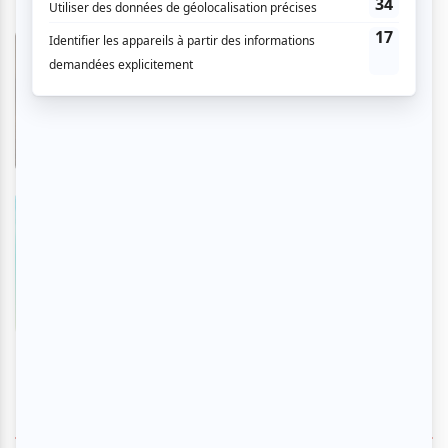
Évangéline - Le spectacle
musical
En savoir plus
>
LASSO Montréal 2026
En savoir plus
>
SUIVEZ-NOUS