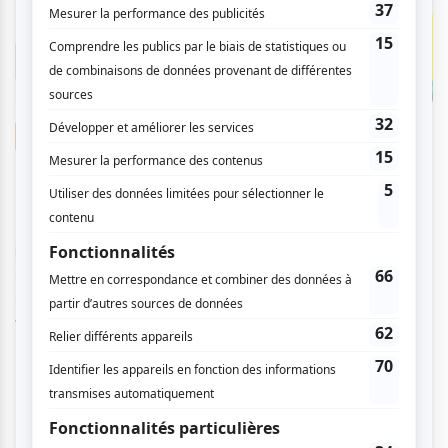
Nouvelles
Concerts aux Îles du Bic : découvrir la
musique de chambre à travers le décor du
Bas-Saint-Laurent
Par
Élodie Rezine
| 31 juillet 2026
En collaboration avec le Regroupement des festivals régionaux
artistiques indépendants (REFRAIN), atuvu.ca ouvre ses portes
à de jeunes jour...
Voir l'article
>