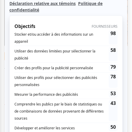
Nouvelles
Angine de Poitrine se produira à OSHEAGA
ce samedi
Par
Rédaction atuvu.ca
| 1 août 2026
C'est maintenant officiel : après avoir entretenu le mystère
autour de l'artiste « à venir » inscrit à l'horaire du samedi,
OSHEAGA a confir...
Voir l'article
>