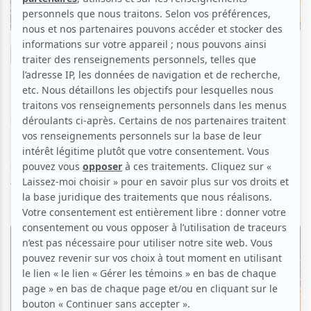
Nouvelles
Les talents locaux brillent au festival
Osisko en lumière Westwood
Par
Coraly Aubin
| 4 août 2026
En collaboration avec le Regroupement des festivals régionaux
artistiques indépendants (REFRAIN), atuvu.ca ouvre ses portes
à de jeunes journalistes dans le cadre du programme «
Horizons, La relève mé...
Voir l'article
>