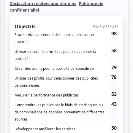
« Ce n’est pas un concours, on s’assure que personne n’est
laissé en arrière », explique en entrevue l’auteure-
compositrice-interprète Andréanne A. Malette, directrice
artistique et metteuse en scène du projet présenté lors du
Festival International de la chanson de Granby (FICG).
Le projet Jamais Trop Tôt, qui a vu le jour en 2011,
sélectionne les 24 meilleurs textes reçus lors d’ateliers
d’écriture menés dans plusieurs écoles au Canada. Ces
textes sont par la suite mis en musique par d’anciens demi-
finalistes du Grand Concours Hydro-Québec du FICG, tels
que Antoine Lachance, Mehdi Cayenne, ou, auparavant,
Karim Ouellet.
Par la suite, 24 interprètes de 14 à 17 ans issus des 10