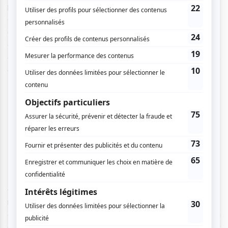
provinces et d’un territoire sont choisis pour reprendre les
chansons lors d’un spectacle présenté en août et monté
en 5 jours, qui aura lieu cette année le 17 août au Palace
de Granby. Une fois le spectacle passé, les 12 meilleures
chansons sont sélectionnées pour apparaître dans un
album disponible sur toutes les plateformes.
« Mon rôle, c’est de créer ce spectacle-là à tous les
niveaux [c’est-à-dire] les éclairages, les décors, les
chorégraphies… » Elle avance aussi devoir s’assurer de la
cohésion du groupe, que l’environnement soit bienveillant