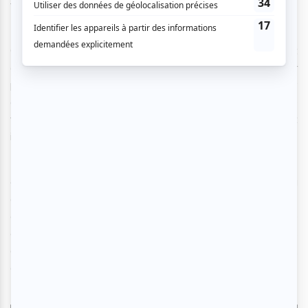
trippante », « très humaine » et rythmée par les émotions.
Cette année, l’artiste est présent en tant
qu’accompagnateur pour la 3e fois : « C’est le fun de revenir
pour travailler avec la même équipe d’année en année. Il y
a une équipe qui m’a aidé de mon côté et maintenant je
travaille avec eux pour en aider d’autres, c’est vraiment
intéressant de revivre ça. »
« Tu apprends des harmonies, des chansons solos au
complet, des chorégraphies, des mises en scène, tu as des
changements de costumes. C’est quasiment comme une
comédie musicale. C’est très gros, ça a tous les aspects
artistiques possibles, donc oui, c’est très formateur »,
affirme-t-il.