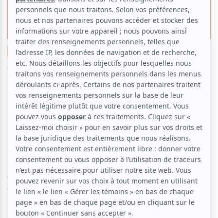
transforme la jeunesse
francophone
Musique
Entrevue
Festival
Par
Camille Dehaene
| 13 août 2025 | Photo : Jamais Trop Tôt
2023 par Nicolas Racine photographe | Contenu original
Depuis 2011, le projet pancanadien Jamais Trop Tôt
(JTT) offre à 24 jeunes de 14 à 17 ans une
expérience musicale leur permettant de
cultiver et
accroître leur intérêt pour la musique francophone
.
Chaque année, ces interprètes issus de 10 provinces
et d’un territoire vivent une aventure à la fois
formatrice et transformatrice, comme en
témoignent Andréanne A. Malette et Léo Giroux,
rencontrés tous deux par atuvu.ca.