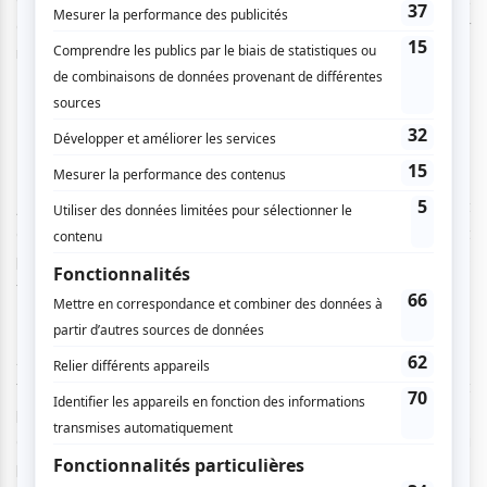
et que les jeunes « se sentent à l’aise de sortir de leur
monde. »
Une expérience formatrice
Jamais Trop Tôt s’impose comme le plus grand projet
culturel musical pancanadien pour les 14 à 17 ans et
permet de cultiver et accroître leur intérêt pour la musique
francophone.
Andréanne A. Malette évoque également une expérience
transformatrice pour laquelle les participants et
participantes veulent revenir année après année. C’est le
cas de Léo Giroux, qui a participé au projet plusieurs fois, la
première étant en 2019. Il se remémore une expérience «