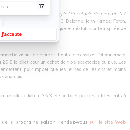
lôturer la saison avec
Antifragile? Spectacle de piano
du 27
 Audet, Josiane Bernier, Julie C. Delorme, John Kameel Farah,
ne performance scénique ludique et déstabilisante inspirée de
t le concept de l’antifragilité.
arche visant à rendre le théâtre accessible. L’abonnement
 26 $ le billet pour un achat de trois spectacles ou plus. Les
ermettent, pour rappel, que les jeunes de 30 ans et moins
es vendredis.
ormule billet adulte à 35 $ et son billet pour les adolescents à
es de la prochaine saison, rendez-vous
sur le site Web