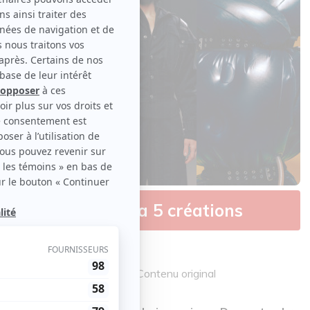
pace GO proposera 5 créations
: Jules Bédard, Espace GO | Contenu original