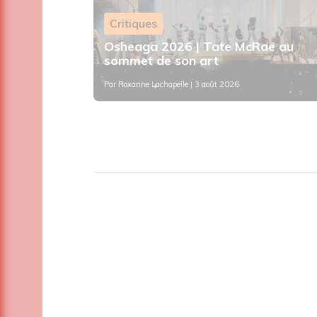
Critiques
s : le
que de
Osheaga 2026 | Tate McRae au
sommet de son art
Par
Roxanne Lachapelle
| 3 août 2026