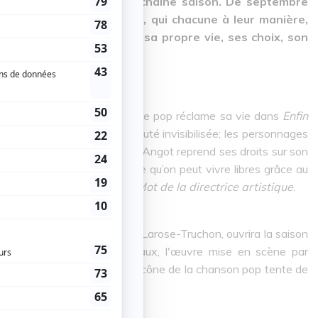
ces qui constituent sa prochaine saison. De septembre
ion de voir cinq créations, qui chacune à leur manière,
prendre le pouvoir sur sa propre vie, ses choix, son
 normes.
ent, proposent. Une chanteuse pop réclame sa vie dans
Enfin
on histoire à une communauté invisibilisée; les personnages
t à travers l’autre; Christine Angot reprend ses droits sur son
de d’
Antifragile
nous montre qu’on peut vivre libres grâce au
ith Patenaude dans l'annuel
Mot de la directrice artistique
.
ey Spears)
de Marie-Hélène Larose-Truchon, ouvrira la saison
re 2026. En douze tableaux, l'œuvre mise en scène par
ontemporaine dans laquelle l’icône de la chanson pop tente de
son corps et de son destin.