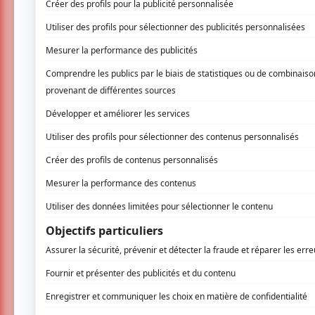
Espace GO a levé le voile sur les piè
2026 à mai 2027, le public aura l'occas
exposent comment une personne peut re
identité, lorsque la société impose ses
« Des voix s’élèvent. Elles nomment, refus
te voilà (Britney Spears)
;
Ciseaux
redonne s
de
Cercle, miroir, transformation
se révèlen
corps dans
Le Voyage dans l’Est
; et la ban
chaos — et non pas malgré lui », résume Éd
C'est ainsi que la pièce
Enfin te voilà (Britn
2026-2027 du 22 septembre au 18 octob
Sébastien David invite à suivre une fable c
reprendre possession à la fois de sa vie, de 