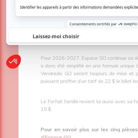
Enfin, le Bureau de l’APA aura la tâche de c
avril au 8 mai. L'œuvre interprétée par Dany
Pascal Robitaille et Chloé Surprenant est u
l’essai de Nassim Nicholas Taleb, à qui l'on doi
Pour 2026-2027, Espace GO continue sa dém
a donc été simplifié en une formule unique à
Vendredis GO seront toujours de mise et p
puissent profiter d’un tarif de 22 $ le billet l
Le Forfait famille revient lui aussi avec sa f
15 $.
Pour en savoir plus sur les cinq pièc
d'Espace GO
.