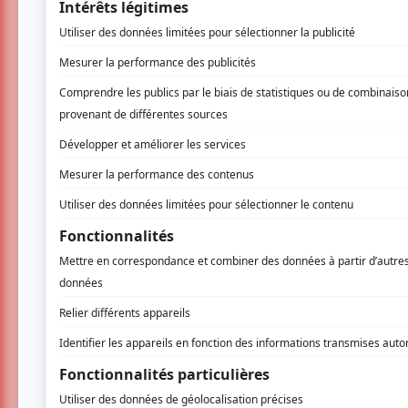
Ciseaux
, la pièce de Pleurer Dans’ Douche 
Mélodie Noël Rousseau arrive sur les p
novembre 2026. Les deux directrices art
témoignages ainsi que des numéros de drag ki
Montréal et du Québec.
Après une pause pour la fin d'année, c'est
états-unienne Annie Baker que le théâtre m
Lalande et une mise en scène d'Amélie Dallai
personnes suivant un cours de théâtre amat
traditionnelles d'apprentissage. Elle sera p
Du 9 mars au 4 avril 2027, le public est ce
l’Est
, roman de Christine Angot, par Brigitte 
l'inceste que lui a fait subir son père. Se
dimension sociale de ce tabou.