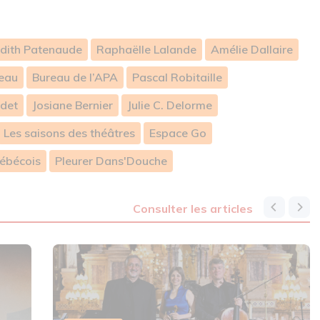
dith Patenaude
Raphaëlle Lalande
Amélie Dallaire
eau
Bureau de l’APA
Pascal Robitaille
det
Josiane Bernier
Julie C. Delorme
Les saisons des théâtres
Espace Go
ébécois
Pleurer Dans'Douche
consulter les articles