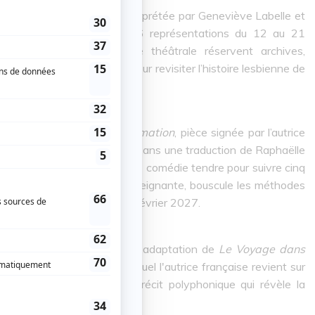
écrite, mise en scène et interprétée par Geneviève Labelle et
lanches d'Espace GO pour 6 représentations du 12 au 21
istiques de la compagnie théâtrale réservent archives,
ngs et de marionnettes, pour revisiter l’histoire lesbienne de
 avec
Cercle miroir transformation
, pièce signée par l’autrice
arquera la nouvelle année. Dans une traduction de Raphaëlle
re, l'oeuvre s'appuie sur une comédie tendre pour suivre cinq
eur dans lequel Marty, l'enseignante, bouscule les méthodes
résentée du 19 janvier au 13 février 2027.
tte fois convié à découvrir l'adaptation de
Le Voyage dans
Haentjens, un livre dans lequel l'autrice française revient sur
pt interprètes porteront un récit polyphonique qui révèle la