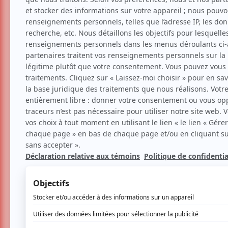
La saison 2026-2027 d’Es
Théâtre
Nouvelles
Par
Camille Dehaene
| 14 mai 2026 | Photo 