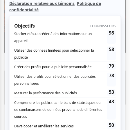
Critiques
Festival en chanson de Petite-Vallée 2026 |
Luan Larobina, Flore Laurentienne et La
Marée du Forgeron 2
Par
Camille Dehaene
| 30 juin 2026