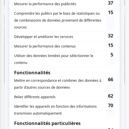
Critiques
L'OM au pied du mont Royal : une
déclaration d'amour à Montréal en
musique
Par Camille Dehaene | 6 août 2026