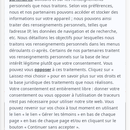
Le Festival en chanson de Petite-Vallée célèbre la chanson
francophone à travers une programmation éclectique, reflet de
la pluralité et de la richesse de la scène musicale québécoise.
L’événement fait également une grande place à la relève en
mettant de l’avant une sélection d’auteurs-compositeurs-
interprètes émergents, via les Escales en chanson de Petite-
Vallée.
La prochaine édition se déroulera du
25 juin au 4 juillet
2026.
LIRE LES ARTICLES