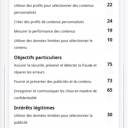
Critiques
«Le Palais des Glaces» : quand la
comédie dystopique fait rire et
frissonner
Par Ève Christian | 7 août 2026