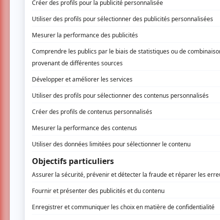
Une nouvelle vague d’artistes s’est a
Petite-Vallée aujourd’hui. Une annonce 
rythme des marées pour une 41e édition 
Bagaï, Émile Bourgeault, Feu Toute! et Vel
pourront être aperçus au moment du déjeu
Les festivaliers auront donc la chance d’êtr
Elliot Maginot, Michel Pagliaro et Rose 
Québec
. On compte aussi maintenant les no
Launière en co-plateau. De plus, Chloé 
identitaire.
Un espace qui mettra de l’avant la créativit