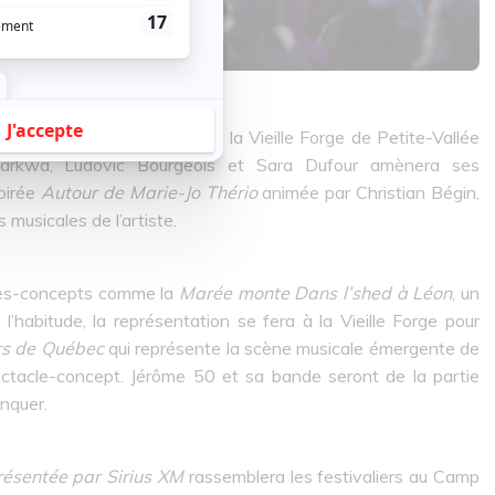
présentés au Chapiteau de la Vieille Forge de Petite-Vallée
 Karkwa, Ludovic Bourgeois et Sara Dufour amènera ses
oirée
Autour de Marie-Jo Thério
animée par Christian Bégin,
usicales de l’artiste.
cles-concepts comme la
Marée monte Dans l’shed à Léon
, un
l’habitude, la représentation se fera à la Vieille Forge pour
rs de Québec
qui représente la scène musicale émergente de
ectacle-concept. Jérôme 50 et sa bande seront de la partie
nquer.
résentée par Sirius XM
rassemblera les festivaliers au Camp