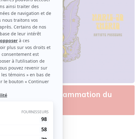
utés dans la programmation du
ite-Vallée
Festival
 original