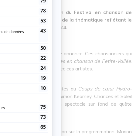
joutée à la programmation du Festival en chanson de
qui continue dans le sens de la thématique reflétant le
du 25 juillet au 3 août 2024.
ours Velours figure dans cette annonce. Ces chansonniers qui
ner dans le cadre des
Escales en chanson de Petite-Vallée
.
e en tête-à-tête matinaux avec ces artistes.
Naggar-Tremblay se sont ajoutés au
Coups de cœur Hydro-
ms de Benoit Paradis Trio, Simon Kearney, Chances et Soleil
Sainte-Marie présentera un spectacle sur fond de quête
é au féminin fait son apparition sur la programmation. Marion