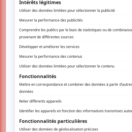
Cousineau envoûtera les festivaliers avec 
Belle Grand Fille, Sylvie Paquette et plusieur