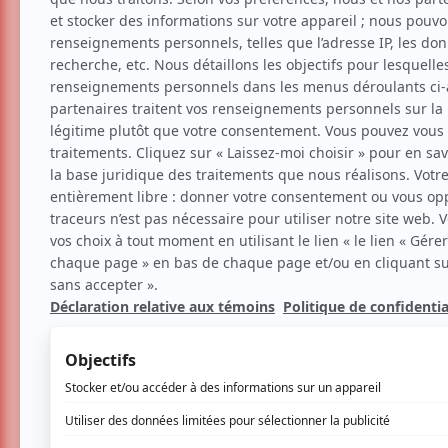
De nouveaux artistes ajo
Festival en chanson de Pet
Communiqués
Nouvelles
Musique
Par
Théo Darmana
| 21 mars 2024 | Contenu