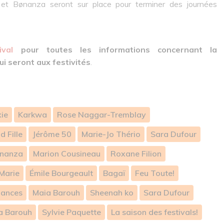
et Bønanza seront sur place pour terminer des journées
ival
pour toutes les informations concernant la
ui seront aux festivités
.
ie
Karkwa
Rose Naggar-Tremblay
d Fille
Jérôme 50
Marie-Jo Thério
Sara Dufour
nanza
Marion Cousineau
Roxane Filion
Marie
Émile Bourgeault
Bagaï
Feu Toute!
ances
Maia Barouh
Sheenah ko
Sara Dufour
a Barouh
Sylvie Paquette
La saison des festivals!