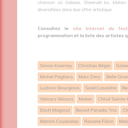
chanson où Galaxie, Sheenah ko, Maten 
diversifiées dans leur offre artistique.
Consultez le
site Internet du fest
programmation et la liste des artistes q
Simon Kearney
Christian Bégin
Galax
Michel Pagliaro
Marc Dery
Belle Gran
Ludovic Bourgeois
Soleil Launière
Bø
Velours Velours
Maten
Chloé Sainte-
Eliott Maginot
Benoit Paradis Trio
Ch
Marion Cousineau
Roxane Filion
Maï