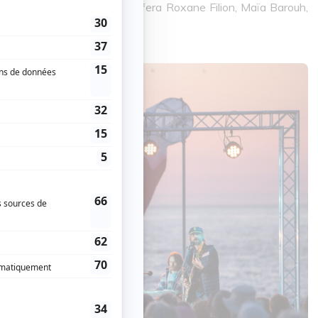
ses créations tout comme le fera Roxane Filion, Maïa Barouh,
s autres.