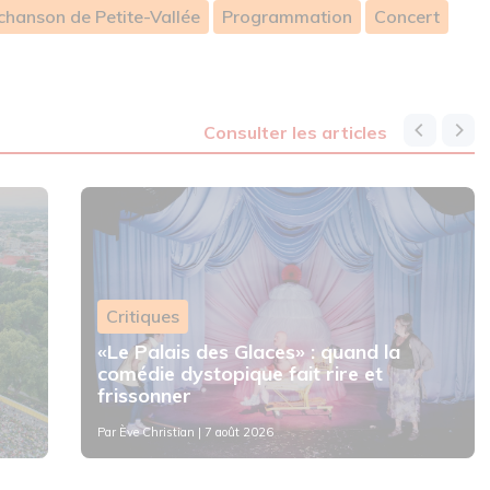
 chanson de Petite-Vallée
Programmation
Concert
consulter les articles
Critiques
«Le Palais des Glaces» : quand la
comédie dystopique fait rire et
frissonner
Par
Ève Christian
| 7 août 2026