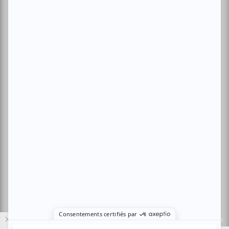
Archives
Conditions d'utilisation
Politique de confidentialité
Nous contacter
Sites amis:
Baron MAG
Bible Urbaine
Le Canal Auditif
Sors-tu.ca
4521 Boul. Saint-Laurent, Montréal, QC H2T 1R2, Canada
© Copyright ATUVU.CA Tous droits réservés
X
Le nouveau site atuvu.ca a reçu le soutien du Fonds du Canada pour les
périodiques