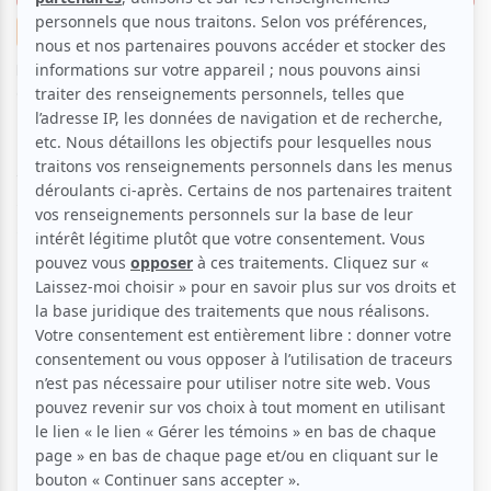
Musique
Festival
Zoom photo
Par
Pierre Montminy
| 21 juin 2024 | Photo : Pierre Montminy |
Contenu original
Lydia Képinsky se produisait sur la Scène Spotify le
20 juin dernier lors des Francos de Montréal. Notre
photographe Pierre Montminy était sur place pour
prendre des photos de ce concert électrique.