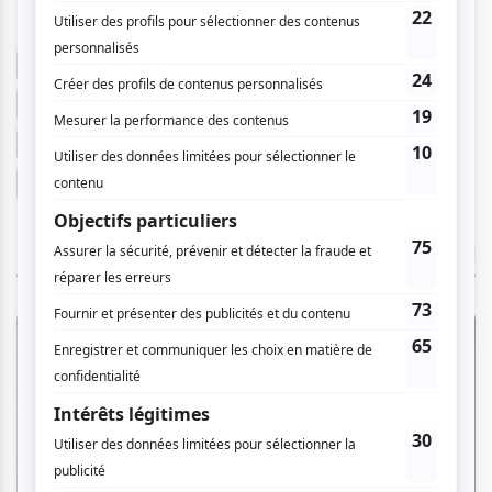
Lydia Képinski
La saison des festivals!
Les Francos de Montréal
Quartier des spectacles
Photographie
Concert
Francos de Montréal
Indie Pop
Concert extérieur
Concert gratuit
ÉGALEMENT À LA UNE