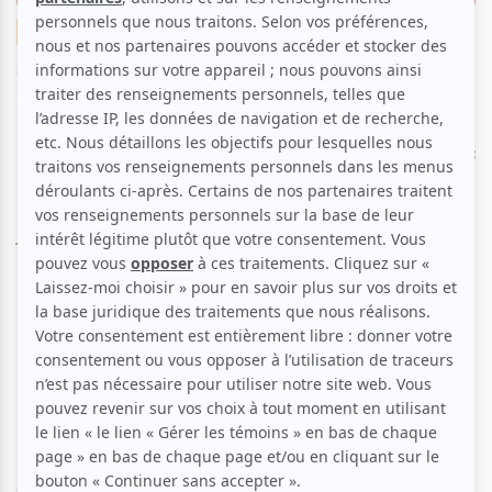
Zoom photo
Musique
Festival
Par
Lena Trottein
| 2 juillet 2025 | Photo : Lena Trottein |
@anelysis_ | Contenu original
La chanteuse béninoise, Ayra Starr a incarné avec
brio son titre de programme principal de la soirée
lors du soir du 1er juillet au Festival international de
jazz de Montréal. Accompagnée de ses danseurs, et
offrant un spectacle n'ayant laissé personne
indifférent, Ayra Starr aura offert un concert
garantissant que ce n'était pas seulement la Fête du
Canada qui avait droit à ses feux d'artifices, la Place
des festivals aussi !
Lena Trottein, présente sur place, vous offre ses plus