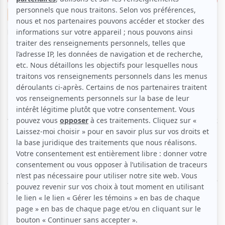
Suggestions de lecture
Ève a vu, Ève a aimé
Littérature
Par
Ève Christian
| 11 novembre 2025 | Photo : Eve Christian |
Contenu original
La Journée mondiale du ballet, qui se tient le 12
novembre 2025, est le moment idéal pour célébrer la
danse. Pour l’occasion, je vous propose une sélection
de livres jeunesse qui explorent les multiples
facettes de cet art. Des albums pour tout-petits aux
romans pour adolescents, voici de quoi inspirer filles
et garçons !
Anaée, ballerine araignée de
Véronique
Demers et Valérie Desrochers
Éditions CrackBoom !