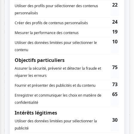
peuvent y prétendre. Anaée devra faire preuve d’une
grande détermination pour devenir la première ballerine
araignée. Cette histoire inspirante sur la persévérance,
l’acceptation des différences et le dépassement des
préjugés, est portée par de magnifiques illustrations
colorées.
Lors de mon entretien avec l’autrice, Véronique Demers,
enseignante au primaire, elle m’a confié avoir surmonté sa
propre arachnophobie en observant l’habileté et la
persévérance d’une araignée tissant sa toile. « J’ai réalisé à
quel point les araignées ont tout ce qu’il faut pour être de
véritables ballerines » !
Mme Demers a choisi l’univers exigeant du ballet pour
encourager les enfants à « prendre leur place, sans se
laisser intimider ». En mettant en vedette une araignée et