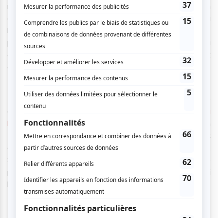
non un papillon, elle montre que « chaque enfant a un
grand potentiel, qu’il ait de la facilité ou de la difficulté à
l’école. Il faut simplement lui laisser la chance de le
prouver ». Son message principal aux jeunes ? « Avec du
courage et de la persévérance, je leur souhaite de tout
cœur de vivre leurs plus beaux rêves ».
Le samedi 22 novembre, à 9 h 30, l’autrice fera la lecture
de son album devant les enfants présents
au Salon du
livre de Montréal
. De plus, Éliane Jacques et Felixovich
Morante des Grands Ballets Canadiens inviteront le public
à exécuter des mouvements de ballet inspirés de l’histoire.
S’en suivra, au kiosque de CrackBoom !, une séance de
photos et de dédicaces à laquelle se joindra aussi
l’illustratrice.
Rudolf Noureev
de María Isabel Sánchez