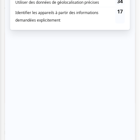
Vegara et Eleonora Arosio
Éditions La courte échelle
Cet album de la
collection « De petit·e à grand·e »
retrace le
parcours de Rudolf Noureev, de son enfance, pauvre en
Union soviétique, à sa consécration comme danseur étoile.