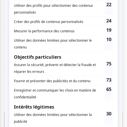
entretenant de mauvaises relations partent assister au
dernier spectacle de leur père qu’ils n’ont pas vu depuis 20
ans, un célèbre funambule leur ayant annoncé prendre sa
retraite.
Rivalités et rancœurs de cette fratrie ressortent lors de ce
voyage, tout comme l’absence d’une figure paternelle, la
quête infinie de reconnaissance et la possible
réconciliation.
Théâtre du Nouveau Monde
La femme qui fuit
| Du 10 septembre au 6
octobre