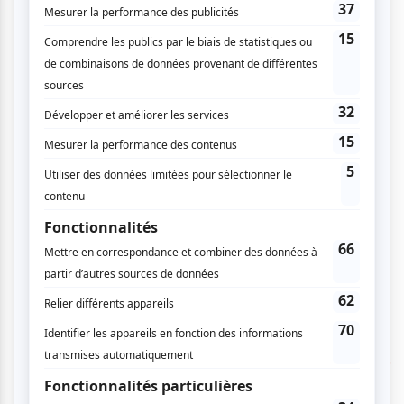
Crédit photo : Jean-François Gratton
Le roman biographique d’Anaïs Barbeau-Lavalette qui fait
sensation depuis sa sortie en 2015 ouvrira de son côté la
saison du Théâtre du Nouveau Monde. L'adaptation
théâtrale de Sarah Berthiaume mise en scène par Alexia
Bürger, qui s’était aussi occupée de
Lysis
et
corde. raide
l’an passé, réunit 19 interprètes sur scène à l’occasion d’un