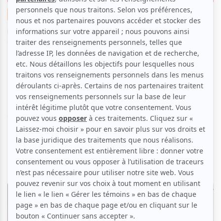
Théâtre
Nouvelles
Suggestions de sorties
Par
Rédaction atuvu.ca
| 30 août 2024 | Photo : La démagogie
des dragons en répétition. Valérie Remise | Contenu original
La saison régulière théâtrale s’apprête à débuter et
ce ne sont pas les choix qui vont manquer. Des
adaptations aux créations, atuvu.ca vous présente
les pièces à découvrir lors de cette rentrée culturelle
2024.
Théâtre La Licorne
Cordes
| Du 9 septembre au 2 octobre