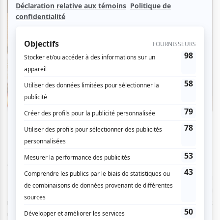
Crédit photo : Richmond Lam
Ce texte de Bárbara Colio, traduit par Amélie Lafortune-
Lauzon et mis en scène par Inés Adán Mozo et Margarita
Herrera Domínguez aborde avec un humour vif la
masculinité contemporaine et le lien paternel.
Cordes
est
une comédie dramatique dans laquelle trois frères