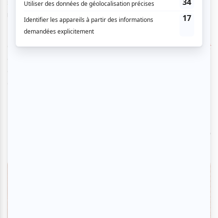
spectacle choral et poétique agrémenté de danse et de
musique.
Comme un portrait en mouvement,
La femme qui fuit
d’Anaïs Barbeau-Lavalette met en lumière Suzanne, mère
de sa mère, peintre, poète, femme révoltée et révoltante
qu’elle n’a pas connue.
Théâtre de Quat’sous
Trop humains
| Du 11 septembre au 5
octobre