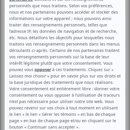
2025
Festival
Suggestions de sorties
Musique
Par
Programme A
| 18 juin 2025 | Contenu sponsorisé
Le Festival international Nuits d’Afrique (FINA) aura
lieu du 8 au 20 juillet 2025 à Montréal. Pendant cette
période, plus de 120 concerts et activités seront
organisés, avec des spectacles extérieurs gratuits
et des représentations en salle payantes. Afin de
faciliter votre sélection, voici des artistes à ne pas
manquer lors de cette 39e édition.
Sarāb
8 juillet, Le Ministère