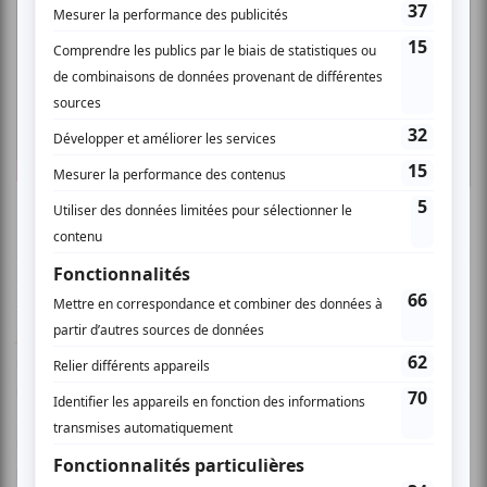
Après avoir rempli l’Olympia de Paris en mars dernier, la
chanteuse brésilienne établie en France, Flavia Coelho,
sera en ouverture du FINA, à L’Olympia de Montréal
le 9
juillet prochain à 20 h 30
. L’artiste y présentera son riche
répertoire musical, dans lequel samba, bossa-nova,
pagode et forró s’allient à des influences de reggae,
d'amapiano, de g-funk et de house. La sortie de son plus
récent album,
Ginga
en 2024, témoigne de son identité
plurielle, façonnée par une diversité de styles.