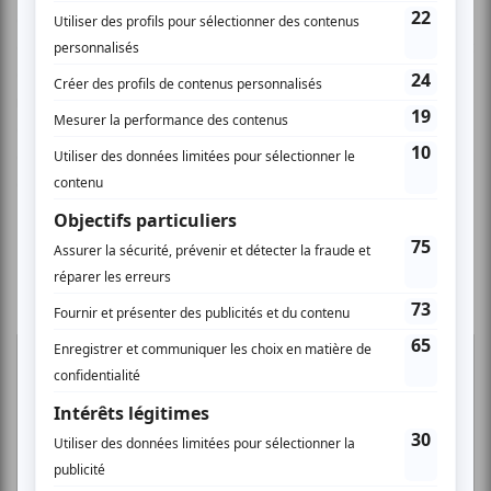
assez vite rejoints par des musiciens. Il faut s’attendre à ce
que le groupe appelle une aventure chimérique et
énergique marquée par des mélodies orientales, des
rythmes occidentaux, du jazz et du rock. Un univers vaste
que l’on retrouve aussi sur
Qawalebese Tape
, le troisième
album de Sarāb, paru en 2023, que le public pourra
découvrir le
8 juillet au Minisitère à 21 h 30
.
Flavia Coelho
9 juillet, L’Olympia