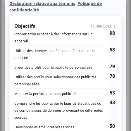
Le groupe Sarāb, qui veut dire mirage en arabe, est issu de
la rencontre entre la chanteuse franco-syrienne Climène
Zarkan et le guitariste Baptiste Ferrandis, qui ont été