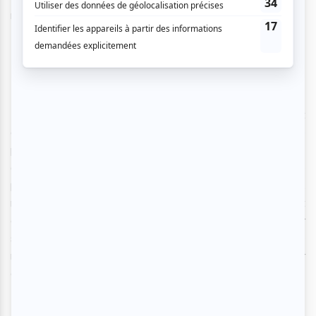
marquants de sa vie personnelle.
Une ode aux femmes
La performance de la comédienne Guylaine Tremblay est
à couper le souffle. Ses talents d’imitatrice ayant déjà été
prouvés à travers divers
Bye-Bye,
elle s’est toutefois
dépassée en proposant au public une version de Janette
plus vraie que nature. « C’est notre grand-mère à tous »,
m’étais-je fait répéter avant même d’avoir vu la pièce, et
c’est réellement le sentiment que le personnage offrait sur
scène. Chaleureuse, rigolote, touchante et forte, elle
mettait le public en confiance et il se laissait ensuite bercer
au gré de ses récits.