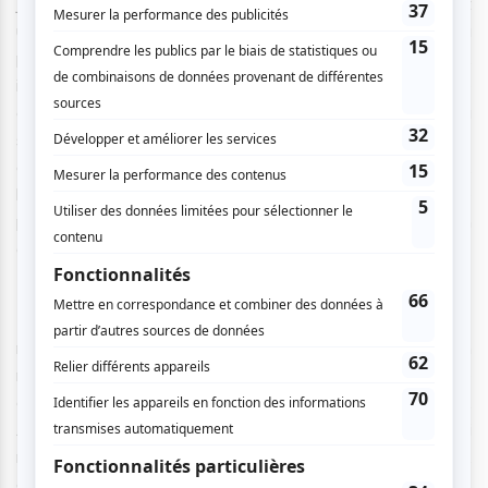
Janette
est dressée tel un menu quatre services, offrant
un clin d’œil aux livres de recettes que Janette Bertrand a
publiés à travers les années. D’ailleurs, la scénographie,
imaginée par Odile Gamache, présente un décor en formule
cabaret, entourée à gauche et à droite par des tables où
sont assis des privilégiés se faisant servir différents plats
à chaque acte : l’entrée froide (la relation avec sa mère),
l’entrée chaude (sa famille), le plat principal (sa vie
publique), et termine finalement avec le dessert, sa relation
avec son deuxième grand amour, Donald.
Le moteur narratif de la pièce est guidé par une anecdote
racontée au tout début, alors que Janette déclare en
ricanant ne pas s’être fait reconnaître par une adolescente
dans une boucherie (ce qui a outré la mère de la petite).
Avec douceur et sens de l’humour, elle procède alors à lui
relater les chapitres importants de sa vie, autant ceux
connus de la sphère publique, que des moments plus