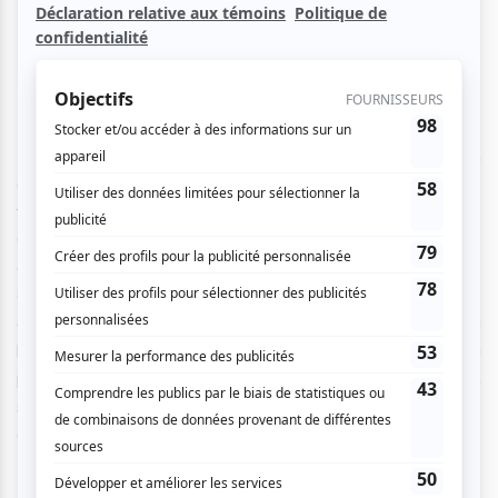
pertinente, qui fait l’effet d’un véritable baume au
cœur.
La centième bougie sur le gâteau de l’existence de Janette
Bertrand a été soufflée en mars dernier, offrant l’occasion
au Québec de célébrer cette grande dame ayant laissé ses
traces un peu partout à travers l’histoire du dernier siècle.
C’est à ce moment-ci que je me dois d’admettre que je ne
connaissais alors pas grand-chose du parcours de Janette,
ou du moins j’étais loin de m’imaginer qu’elle avait été
omniprésente à travers toutes les luttes qui ont mené à la
liberté que je déguste aujourd’hui en tant que femme. La
pièce a donc eu un effet coup de poing, alors que, de mon
siège, je contemplais la vie de cette femme paver le
chemin de mes droits que je croyais fondamentaux.