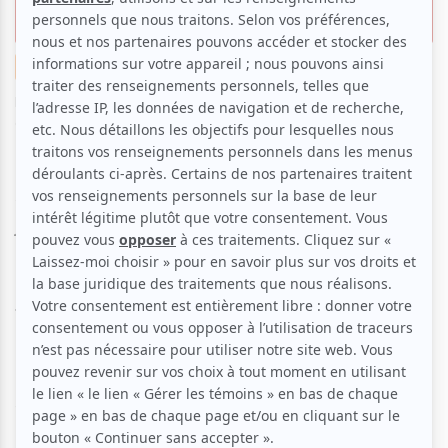
génération
Critiques
Théâtre
Par
Juliette Perron
| 16 avril 2025 | Photo : Danny Taillon |
Contenu original
Le soir du mardi 15 avril marquait la première de la
pièce
Janette,
présentée au Théâtre Duceppe
jusqu’au 17 mai. Écrite par l'auteure Rebecca
Deraspe à travers des conversations avec Janette
Bertrand, cette pièce ressasse l’incroyable vie de
Janette, qui a su, et qui continue d’ailleurs, à marquer
le Québec grâce à sa fougue, son féminisme et son
ouverture d’esprit. Portée par le monument qu'est la
comédienne Guylaine Tremblay, qui ne quitte pas la
scène une seule fois de toute la durée de l’œuvre
(deux heures), il s’agit d’une pièce sensible, comique,