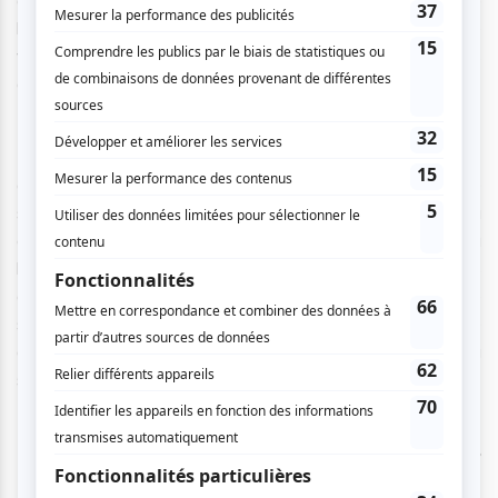
l’Olympia était déjà conquise par l’artiste avant même de le
voir sur scène. Mais on ne savait pas ce qui nous
attendait…
Peu importe les attentes de chacun ce vendredi 11
octobre, jamais on n'aurait pu imaginer passer une telle
soirée! Deux heures de rire sans pause. Deux heures à
découvrir le monde tel que vu par GuiHome. Deux heures à
l’écouter sans se lasser. Et on aurait volontiers passé plus
de temps avec lui si ce n’avait été de la fatigue qui suit le
spectacle, fatigue positive résultant de la grande
générosité de l'artiste sur scène. Pas surprenant que la
salle était comble ce soir.
Une première partie enlevante offerte par
Rolly Assal