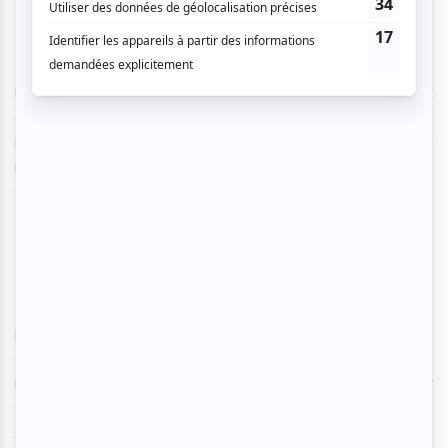
L’humoriste né au Québec et fils d’un père syrien et d’une
mère égyptienne nous a séduits dès le départ. Partageant
avec nous quelques pans de son enfance immigrante
malgré le fait qu’il soit né au Québec, Rolly Assal s’est
moqué des railleries qu’il a vécues tant à l’école que dans
sa vie personnelle et sur les réseaux sociaux.
Franchement, une belle découverte pour ceux qui ne le
connaissaient pas encore.
Rolly Assal a su combler le public avec sa belle
personnalité et son autodérision. Sa feuille de route est
déjà bien chargée et une tournée 2024-2025 a lieu en ce
moment tant au Québec qu’en Europe. Bien ancré sur
scène, l'homme a su mettre le public dans l’ambiance de la
soirée, ambiance relaxe et enjouée. Il faut dire qu’il a