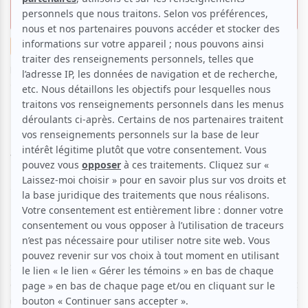
à rire sans arrêt
Humour
Critiques
Par
Élizabeth Bigras-Ouimet
| 12 octobre 2024 | Photo :
GuiHome | Contenu original
Il y avait longtemps que Montréal attendait le petit
Belge, le très grand GuiHome! C’est finalement cette
fin de semaine que les Montréalais ont pu voir
l'humoriste belge connu par le public grâce à ses
nombreuses vidéos déjantées sur internet depuis 10
ans.
Si au départ, son but n'était que de divertir ses camarades
de classe en parodiant le milieu scolaire sur Facebook, c’est
un homme de 31 ans complètement assumé, drôle et