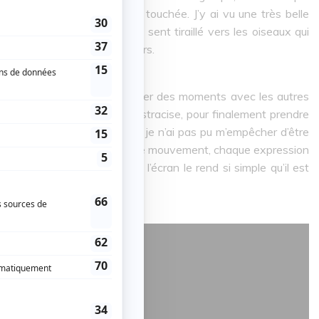
e film m’a particulièrement touchée. J’y ai vu une très belle
iré vers un autre voyage, se sent tiraillé vers les oiseaux qui
ie de s’intégrer parmi ses pairs.
ente : son souhait de partager des moments avec les autres
fférence. Petit à petit, il s'ostracise, pour finalement prendre
chambre vide. Côté animation, je n’ai pas pu m’empêcher d’être
aginer le temps qu’a pris chaque mouvement, chaque expression
gue haleine, mais le rendu à l’écran le rend si simple qu’il est
ue nous avons sous les yeux.