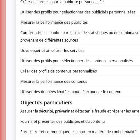
La programmation des Sommets du ciné
présentation du
Best of Annecy 2025
q
l'animation en 76 minutes, assis dans u
proposé cette soirée.
Chaque année, le Festival international du
rassemble une sélection de courts-métrage
primés, ainsi qu'un générique réalisé pa
programme voyage ensuite dans le monde en
L'édition 2025 du festival (49e du genre) s'
la nuit
de Pierre-Luc Granjon qui a remporté 
La soirée a commencé avec la projection
Piet, un vieil homme en maison de soin
soudainement à se transformer en oiseau. Bie