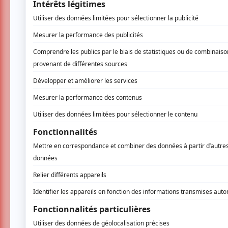
est temps de rejoindre une nouvelle volée. C
allégorie de la mort : ce vieil homme est att
l’invitent à voler avec eux, tout en ayant env
Sa transformation en oiseau n’est pas évid
pensionnaires se voit vite restreint par sa di
son envol, laissant derrière lui une simple 
admirative du travail effectué ; je n’ose im
faciale. Le stop-motion est un travail de lon
facile de passer outre la technicité de ce q