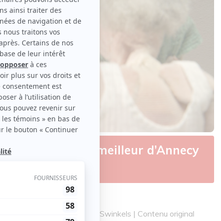
’animation | Le meilleur d’Annecy
oto : «Zwermen» de Janneke Swinkels | Contenu original