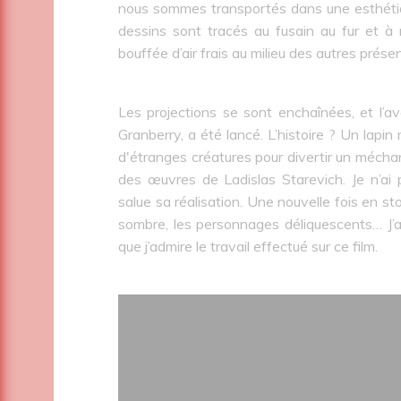
nous sommes transportés dans une esthétiqu
dessins sont tracés au fusain au fur et à m
bouffée d’air frais au milieu des autres prés
Les projections se sont enchaînées, et l’av
Granberry, a été lancé. L’histoire ? Un lapi
d'étranges créatures pour divertir un méch
des œuvres de Ladislas Starevich. Je n’ai 
salue sa réalisation. Une nouvelle fois en st
sombre, les personnages déliquescents… J’ai d
que j’admire le travail effectué sur ce film.