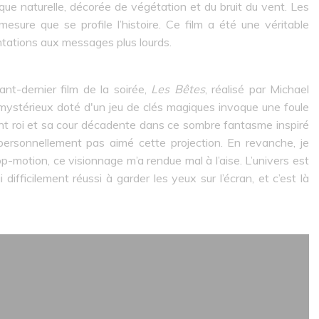
e naturelle, décorée de végétation et du bruit du vent. Les
esure que se profile l’histoire. Ce film a été une véritable
entations aux messages plus lourds.
ant-dernier film de la soirée,
Les Bêtes
, réalisé par Michael
n mystérieux doté d'un jeu de clés magiques invoque une foule
ant roi et sa cour décadente dans ce sombre fantasme inspiré
personnellement pas aimé cette projection. En revanche, je
op-motion, ce visionnage m’a rendue mal à l’aise. L’univers est
ifficilement réussi à garder les yeux sur l’écran, et c’est là