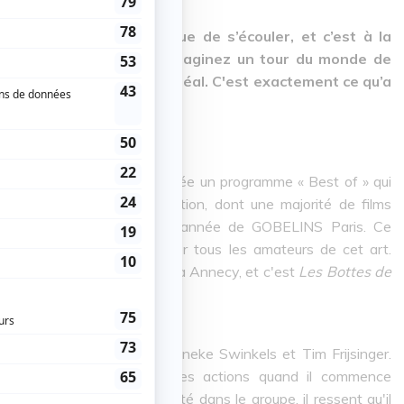
ma d’animation continue de s’écouler, et c’est à la
ue je me suis rendue. Imaginez un tour du monde de
ne salle de cinéma à Montréal. C'est exactement ce qu’a
 film d'animation d'Annecy crée un programme « Best of » qui
s issus de sa dernière édition, dont une majorité de films
r les étudiants de deuxième année de GOBELINS Paris. Ce
tier afin de faire profiter tous les amateurs de cet art.
est déroulée du 8 au 14 juin à Annecy, et c'est
Les Bottes de
le Cristal du court-métrage.
 de
Zwermen
, réalisé par Janneke Swinkels et Tim Frijsinger.
s, se trouve limité dans ses actions quand il commence
n qu'il soit toujours accepté dans le groupe, il ressent qu'il