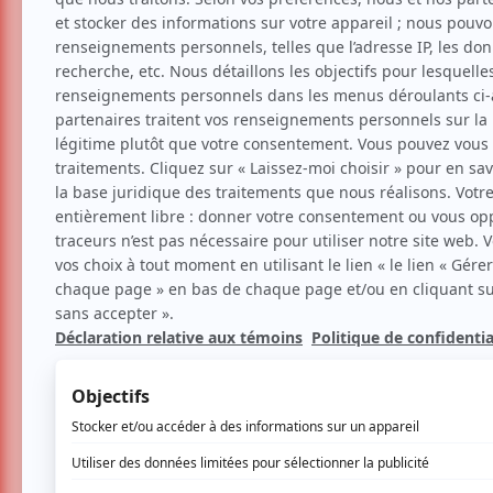
24es Sommets du cinéma d
débarque à Montréal
Critiques
Cinéma
Par
Natacha Trautmann
| 15 mai 2026 | Ph