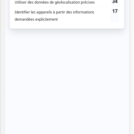
Oui ! L’amour semble être la solution à tout : « sauf quand tu
te fais crisser, alors là, la solution c’est les gins tonic ! ».
Avant de nous quitter, il a terminé son show en voulant
définir la séduction en 2019. Mesdames et messieurs,
soyez prévenus, suite à ses expériences, il peut vous dire
que les applis de rencontres sont « le village à rabais du
dating
».
La soirée arrive déjà à sa fin alors que nous pensions être
à la moitié du spectacle. Pascal Cameron nous a surpris et
nous a surtout fait rire sans cesse. C’est clairement la
grande révélation du Zoofest 2019 et on vous incite à le
suivre de plus près !