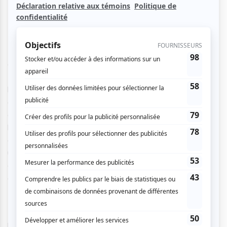
Pour avoir vu Pascal Cameron à plusieurs reprises ces
dernières années, que ce soit dernièrement au spectacle
100 humoristes en 100 minutes
ou bien dans différents
bars de Montréal qui proposent des soirées d’humour, nous
étions parfois interloqués face à son humour qui est
dérangeant et morbide. Diplômé de l’École Nationale de
l’Humour en 2011, c’est tout-sourire qu’il arrive sur scène
en expliquant sa journée d’humoriste : se lever à 11h, boire
un café puis venir faire son show d’humour… assis ! Car
être debout, quand tu as un tabouret sur scène, ça n’a pas
de sens.
Rapidement il compare son quotidien avec « la pire job du
monde », c’est-à-dire creuser des trous dans les cimetières.