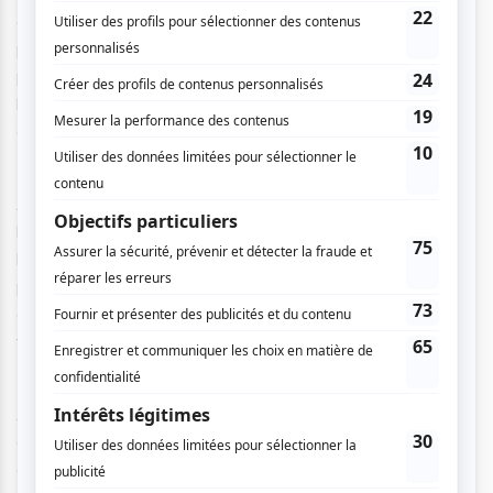
« Au moins ils sont heureux quand ils terminent leur journée
par un enfant, car en creusant un plus petit trou, ils
peuvent terminer plus tôt ! ». On vous avait prévenu, il a un
humour parfois morbide mais qui conquit les spectateurs
en moins de deux minutes !
Avant de se lancer dans l’humour, Pascal Cameron faisait
la
jello
pour les malades en phase terminale dans les
hôpitaux. Et avant ça, petit, il n’a jamais vraiment su
prendre sa place ; il se considérait « non pas comme un
enfant, mais comme une mouche à fruit qu’on a envie de
frapper toutes les 2 minutes ».
Aujourd’hui, cet humoriste qui vit de son art, doit parfois
garder sa petite-nièce. Il avoue rapidement et sans trop de
difficultés à l’auditoire : « j’aime ma nièce comme le chalet