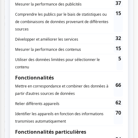
de mes amis : c’est cool quelques fins de semaines par
année, mais lorsqu’il brûle et qu’il meurt, c’est pas mon
problème ». Vous êtes prévenus une seconde fois, il a un
humour parfois morbide mais qui conquit les spectateurs !
Après avoir traité plusieurs thématiques très actuelles (se
chicaner en auto, vieillir, pleurer, les français à Montréal),
son sketch sur la maladie mentale est de loin notre favori.
Alors qu’aujourd’hui tout le monde à un TDA, il se rend
compte qu’aucun de ses amis n’a un vrai diagnostic mais,
qu’en 2019, le monde s’autodiagnostique : « je pense que je
suis bipolaire, parfois ça va, parfois ça va mal ». Il renchérit
en précisant qu’il est en train de tomber dans l’anxiété
climatique « aujourd’hui on passe de l’hiver à l’été, de la
Nintendo 8 à la réalité virtuelle directement ». Pour trouver
une solution à ces faux-problèmes, Pascal Cameron
propose l’amour.