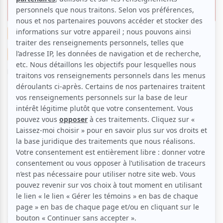
révélation du Zoofest 2019
Musique
Humour
Suggestions de sorties
Famille
Montréal, l'été...
La critique humour de Clara
Par
Clara Bich
| 22 juillet 2019 | Contenu original
C’est à la Balustrade du Monument-National que
Pascal Cameron présentait son troisième spectacle
intitulé Boules de Poils. Bien que la Balustrade
accueille une petite audience d’à peine 50
personnes, c’est devant un public « en délire » que
l’humoriste a chaleureusement été accueilli ! Pascal
Cameron nous a surpris en nous faisant rire, rire et
encore rire que ça n’avait pas de bon sens ! Il
s’installe comme la révélation du Zoofest 2019 !