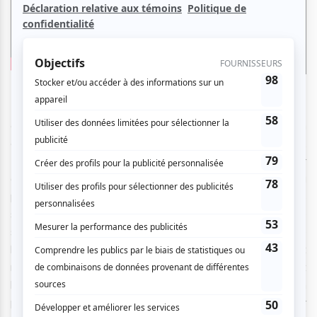
Deux acteurs surgissent d’une porte qui donne sur les
coulisses au fond de la scène. Ils transportent avec eux un
charriot sur lequel sont empilées des chaises en plastique.
Dans une conversation sous-titrée pour palier à leur
difficulté d'expression verbale, Scott éduque Sarah à
propos de ce qui constitue une inconduite sexuelle. Ils
s’avancent vers le public et posent un ruban adhésif jaune
sur le sol, qui remplira la fonction de frontière ténue entre
l’audience et les acteurs, entre neurotypicité et
neurodiversité. Ils disposent ensuite les chaises devant
l’auditorium. Exactement le genre de travail, exigeant un
potentiel humain minimal, qu’on s’attend à voir accompli sur