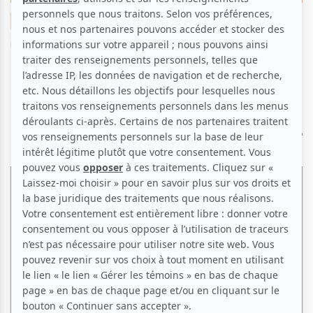
Théâtre
Par
Lena Berryman
| 28 mai 2023 | Contenu original
Du 26 au 29 mai, le théâtre Prospero, dans le cadre
du Festival TransAmériques, accueille la compagnie
australienne Back to back qui nous présente l’hilare
et grinçante production
The shadow whose prey the
hunter
becomes
.