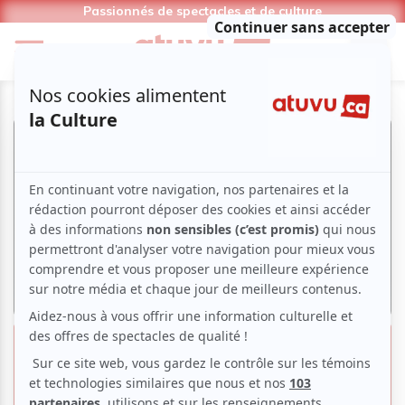
Passionnés de spectacles et de culture
The shadow whose prey the
hunter becomes | FTA