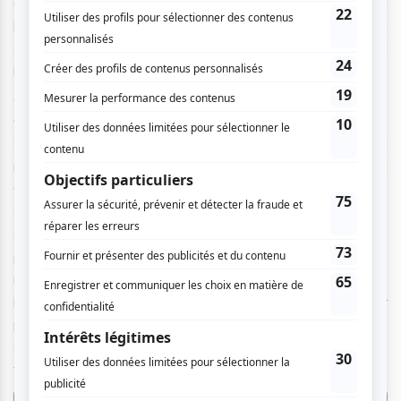
un plateau de théâtre par des personnes ayant un
handicap intellectuel : une tâche qu’on confierait à un
enfant pour le responsabiliser et lui donner gentiment
l’illusion qu’il contribue activement à un projet collectif.
Or, cette attente du public, correspondant à un préjugé
tenace, n’est rencontrée que pour être mieux déconstruite.
Sarah (Sarah Mainwaring) et Scott (Scott Price), qui seront
bientôt rejoints par Simon (Simon Laherty), et qui, dans la
vraie vie, ne se situent pas dans ce qui est considéré
comme la norme du fonctionnement intellectuel (ils ne
s’entendent pas eux-mêmes sur la terminologie adéquate
pour désigner cette condition), convient le public à rien de
moins qu’une réunion d’urgence à propos du sauvetage de
l’humanité : ils doivent faire comprendre, en dévoilant leur
propre réalité, comment les hommes dits normaux se
situeront bientôt vis-à-vis l’intelligence artificielle et les
transhumains.