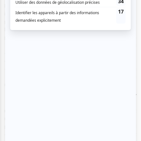
la compagnie accédait à une reconnaissance
internationale avec
small metal objects
, production où le
public, convié à l’intérieur d’une station de métro, entendait
les dialogues des comédiens, dispersés au milieu des
passants, au moyen d’écouteurs.
Lady eats apple
, en
2016, inversait les perspectives de l’assistance et de la
distribution, en disposant l’audience sur la scène et les
acteurs dans l’auditorium. La compagnie compte
actuellement quatre acteurs, dont trois sont présents au
Prospero en ce moment, et se produit partout autour du
monde.
Le thème ainsi que le procédé déployés dans
The Shadow
whose prey the hunter becomes
auraient pu présager des
réflexions attendues et un contenu banalement
moralisateur à propos de l’injustice de la condition des
personnes neurodiverses. Il n’en est rien. Les acteurs, au fil
de conversations riches à propos de questions éthiques et