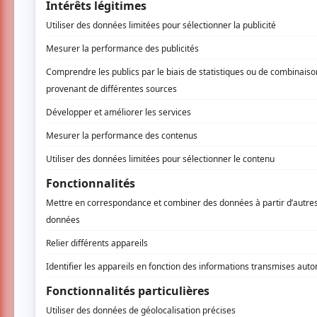
LaF
LaF est un groupe de rap originaire de Montré
québécois. Signé sous l’étiquette des Disq
soient Mantisse, Bkay et Jamaz, ainsi que 
s’est déroulé le 9 juin à 22h30, à la fin de l
accompagné d’Étienne L. Lavigueur aux clav
groupe a performé sur la scène Desjardins av
performé des chansons provenant princip
classiques comme Tangerine. On a eu la cha
groupe a collaboré sur la chanson
Blue Che
de l’ascension dans laquelle se retrouve LaF