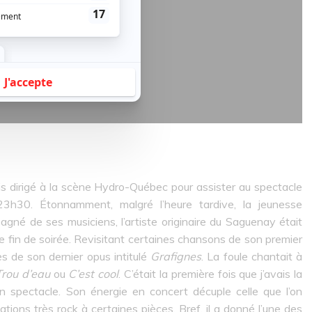
is dirigé à la scène Hydro-Québec pour assister au spectacle
23h30. Étonnamment, malgré l’heure tardive, la jeunesse
gné de ses musiciens, l’artiste originaire du Saguenay était
e fin de soirée. Revisitant certaines chansons de son premier
ès de son dernier opus intitulé
Grafignes
. La foule chantait à
Trou d’eau
ou
C’est cool
. C’était la première fois que j’avais la
 spectacle. Son énergie en concert décuple celle que l’on
ions très rock à certaines pièces. Bref, il a donné l’une des