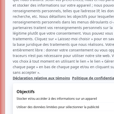
Les favoris des Francos
Musique
Par
Julien Michaud
| 21 juin 2023 | Photo : 