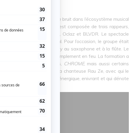
al qui fait de plus en plus de bruit dans l’écosystème musical
ues 7ième Ciel, la formation est composée de trois rappeurs,
trois producteurs, soit Lloyd, Oclaz et BLVDR. Le spectacle
a première journée du festival. Pour l’occasion, le groupe était
iers et d’Arnaud Castonguay au saxophone et à la flûte. Le
ec un public qui était tout simplement en feu. La formation a
alement de son dernier opus,
CHROME
, mais aussi certains
nce d’avoir l'apparition de la chanteuse Rau Ze, avec qui le
ez
. En somme, un spectacle énergique, enivrant et qui dénote
.