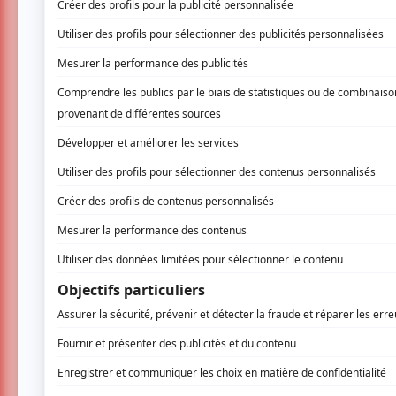
La 34ème édition des Francos de Montr
semaine remplie de plus de 150 spec
festivaliers, l’organisation des Francos 
Ce qui est incroyable avec la proposition
concerts sont accessibles gratuitement. Ça p
les concerts à voir. C’est une opportunité d’
de se laisser porter par notre curiosité musi
suis prêté au jeu des deux manières. D’un
connaissais peu, mais desquels je n’avais pa
de Thierry Larose ainsi que du groupe Mon 
comme celui de LaF ou Gab Bouchard, des ar
À travers toute cette belle programmation div
favoris de cette édition des Francos.