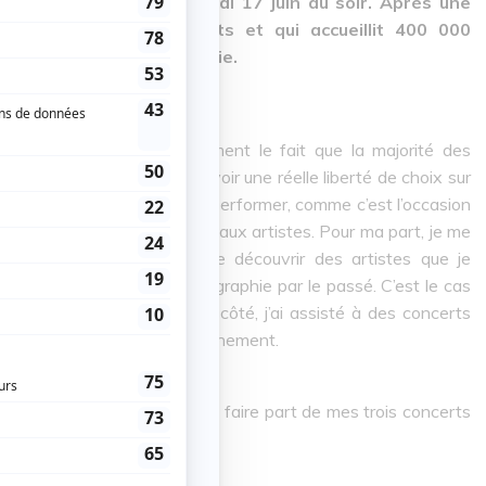
éal s’est clôturée samedi 17 juin au soir. Après une
tacles dont 100 gratuits et qui accueillit 400 000
peut dire: mission accomplie.
 des Francos, c’est évidemment le fait que la majorité des
ermet aux spectateurs d’avoir une réelle liberté de choix sur
aller voir son artiste préféré performer, comme c’est l’occasion
cale et de découvrir de nouveaux artistes. Pour ma part, je me
 côté, j’ai eu la chance de découvrir des artistes que je
s beaucoup exploré la discographie par le passé. C’est le cas
Doux Saigneur. D’un autre côté, j’ai assisté à des concerts
tistes que j’écoute quotidiennement.
ersifiée, j’ai décidé de vous faire part de mes trois concerts