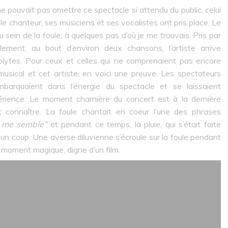
 pouvait pas omettre ce spectacle si attendu du public, celui
le chanteur, ses musiciens et ses vocalistes ont pris place. Le
u sein de la foule, à quelques pas d’où je me trouvais. Pris par
ellement, au bout d’environ deux chansons, l’artiste arrive
olytes. Pour ceux et celles qui ne comprenaient pas encore
musical et cet artiste, en voici une preuve. Les spectateurs
barquaient dans l’énergie du spectacle et se laissaient
périence. Le moment charnière du concert est à la dernière
fait connaître. La foule chantait en coeur l’une des phrases
e me semble”
et pendant ce temps, la pluie, qui s’était faite
n coup. Une averse diluvienne s’écroule sur la foule pendant
 moment magique, digne d’un film.