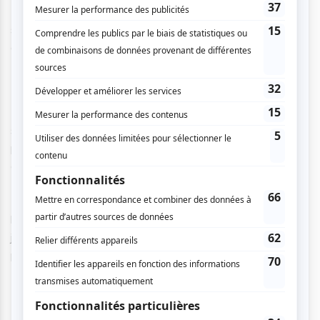
Devenir un adulte, la « malbouffe », les relations sexuelles,
sa petite amie et leur chien. S’inspirer de son entourage et
de ses propres expériences de vie, voilà la recette de
Pierre-Yves Roy-Desmarais pour faire rire !
Une parenthèse canine est également présente dans le
spectacle ! Après avoir parlé de son chien Chantal (qui a
plus d’abonnés que lui sur Instagram), c’est lorsqu’il se met
à imiter un Shih Tzu qui
« à la place de marcher
shake
, et
à la place d’aboyer, tousse »
que le public se tord de rire.
Enfin, il conclut avec deux chansons, l’une à la guitare puis
l’autre au piano, pendant que le
«
Bonjour.»
en lettres
jaunes à l’écran se transforme en
«
Bye
.
»
, tout comme les
paroles de sa chanson.