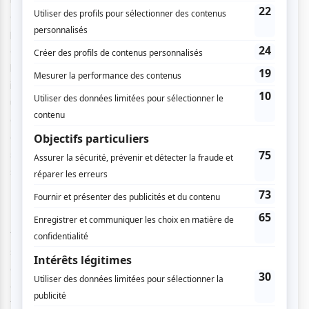
dans une chanson de bienvenue ! Dès les premières
paroles, la salle explose de rire. Acclamé, il vient finalement
en face de son public pour se présenter. Venant de la
banlieue,
« cet endroit paisible à l’abri du plaisir »
comme
il le dit si bien, il expose son cadre familial. Cet enfant «
unique avec deux frères et sœurs » se lance dans des
anecdotes sur ses parents. Son père et sa mère, présents
dans la salle pour cette première, sont les sujets de ce
sketch. Des fous rires incontrôlés de différents
spectateurs se font entendre !
Par la suite, il retrace son cheminement personnel qui est
finalement le fruit de son spectacle. Après avoir présenté
sa famille, il décrit son arrivée à Montréal, son premier
appartement et sa propriétaire folle. Pierre-Yves fait rire
encore et encore. Il continue avec des thématiques qui
font sourire avant même de l’avoir entendu se prononcer.