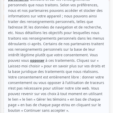
Humour
Festival
Suggestions de sorties
Montréal, l'été...
Par
Clara Bich
| 13 juillet 2018 | Contenu original
C’est avec ce premier spectacle
Bonjour
., présenté
au Monument-National dans le cadre du Zoofest, que
Pierre-Yves Roy-Desmarais
–
dit « Pie-Ouaille »
–
lance son premier seul-en-scène ! Tout juste sorti de
l’École nationale de l’humour et âgé de 23 ans, cet
artiste confirmé connaît bien les recettes du talent :
parler de sa vie privée, rajouter des anecdotes
universelles, être guitariste mais aussi pianiste.
Révélé aux plus intimes comme le chroniqueur des
soirées
Monocles et Moqueries
il y a de ça quelques
années, mais aussi comme « le cheum à Rosalie
Vaillancourt », vous verrez que Pierre-Yves Roy