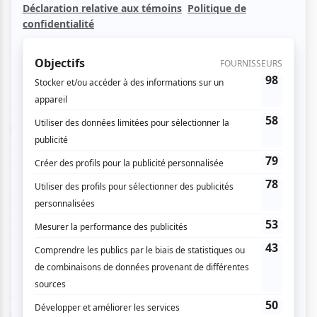
Desmarais est assez talentueux pour devenir connu
uniquement grâce à son humour !
C’est Sam Boisvert qui a ouvert le spectacle. Avec cette
première partie, Sam se positionne comme un homme mal
à l’aise dans son temps. Du rêve d’appartenir à un vieux
couple où
« tous nos amis seraient morts et on serait
tanné de coucher ensemble
» à la nostalgie de l’enfance,
Sam Boisvert réussit à chauffer les spectateurs. En riant
de son mal-être actuel, il met en scène son désir du passé
et du futur !
Pierre-Yves rentre sur scène sur une chaise à roulettes et
va directement en face du piano.
«
Bonjour.»
apparait en
immenses lettres jaunes sur l’écran arrière et il se lance