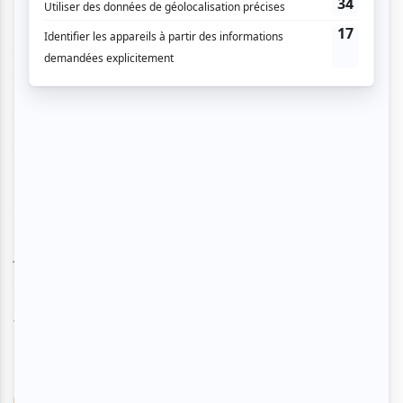
Pour ce spectacle d’une quarantaine de minutes,
Pierre-Yves se défend bien ! Il sait faire rire et
rebondir avec de l’improvisation. Son énergie sur
scène est hallucinante et, accompagné d’un piano ou
d’une guitare, il arrive à conquérir encore plus son
public ! C’est globalement un très bon premier
spectacle, malgré l’ordre de ses numéros musicaux
qui semblent trop proches, et parfois des baisses
d’énergie qui laissent quelques blancs. Hormis ces
petites erreurs, n’hésitez vraiment pas et allez voir
Pierre-Yves Roy-Desmarais ! Vous avez jusqu’au 21
juillet pour profiter de ce premier seul-en-scène au
Studio Hydro-Québec du Monument-National. D’ici
quelques années, vous ne regretterez pas de l’avoir
vu à ses débuts, car il va aller loin, je vous le dis !
Pour plus d’information,
cliquez ici
.