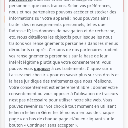
Satosphère
Festival
Exposition
Musique
Par
Rosalie Chretien
| 30 août 2023 | Photo : MUTEK | Contenu
original
Le coup d’envoi de la 24e édition de MUTEK a été
donné le 22 août dernier à La New City Gas, une
ancienne usine de transformation de charbon
convertie en gigantesque lieu multifonction qui
accueille des évènements culturels en tout genre.
Elle recevait pour l’occasion les artistes Grand River
et Tim Hecker.
La série Satosphère, quant à elle, proposait un
programme exclusif de créations audiovisuelles
immersives qui se déroulait parallèlement dans le
dôme de la Société des arts technologiques (SAT).