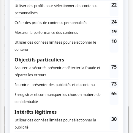
que Kazuya Nagaya & Ali Mahmut Demirel & Maurice
Jones. Dans l’ensemble, les performances transportaient le
spectateur dans l’immensité d’un monde organique, inspiré
par divers éléments naturels.
Le premier segment jouait davantage avec la tension
présente entre le son et l’image, pour mettre de l’avant la
dualité entre l’analogique et le numérique. Le second
segment inspiré par la mythologie shintoïste, plongeait le
spectateur dans une expérience sensorielle à la fois active
et passive. La combinaison d’images à caractère onirique,
avec un environnement sonore atmosphérique nous
enveloppait d’un sentiment de calme contemplatif.