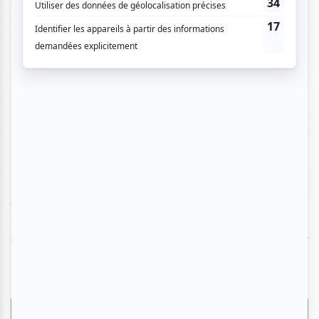
donnait lieu à un spectacle hypnotisant.
Nous avons eu
droit à une présence maîtrisée et authentique de la
compositrice sur scène.
Hecker entamait la seconde partie de la soirée,
accompagné du joueur de sho japonais Fumiya Otonashi et
d'une installation de l'artiste Vincent de Belleval. Ce
dernier a créé des objets uniques pour entre autres Arca,
Amnesia Scanner et Nicolás Jaar. Les preuves de Tim
Hecker ne sont plus à faire. L’audace de sa musique
composée de bruits électroniques réfléchis et puissants,
combinés à l’installation lumineuse de Vincent de Belleval
utilisant des lumières LED fabriquées sur mesure (sans
oublier usage intensif de fumée), créaient un univers
immersif envoûtant dans lequel on se laissait emporter
sans aucune résistance.