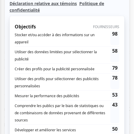
Une panoplie d’options étaient offertes aux fans de
MUTEK en cette toute première journée du festival. La
Série Expérience, se déroulant chaque soir sur l’Esplanade
Tranquille, permettait d’assister gratuitement à plusieurs
spectacles. La soirée d’ouverture ainsi que le premier volet
de la Série Satosphère avaient également lieu en
simultané.
La Série Satosphère, se déroulant du 22 au 26 août, offrait
chaque soir deux représentations d’un spectacle différent.
Les œuvres présentées étaient issues des résidences de
recherche-création de la SAT. Ma première soirée MUTEK
débuta par un arrêt dans le dôme. Nous étions conviés au
programme double d’inspiration japonaise Metaract +
Iwakura des artistes Manami Sakamoto & Yuri Urano ainsi