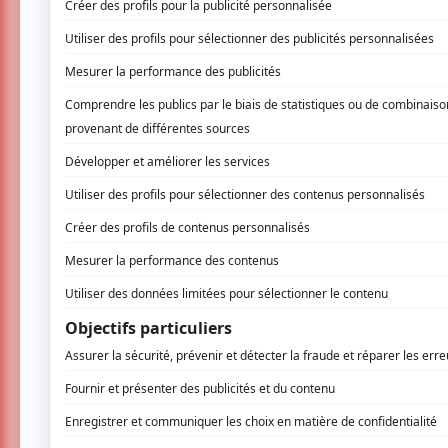
La 42e édition du Festival de la chanson
les festivaliers ont répondu présen
proposait plus de 60 spectacles ré
incontournables de la scène musicale 
monde. Retour sur la troisième journée d
Un autobus transformé en DJ set directeme
l’atmosphère. Avec leur concept festif et 
températures fraîches, offrant l’un des momen