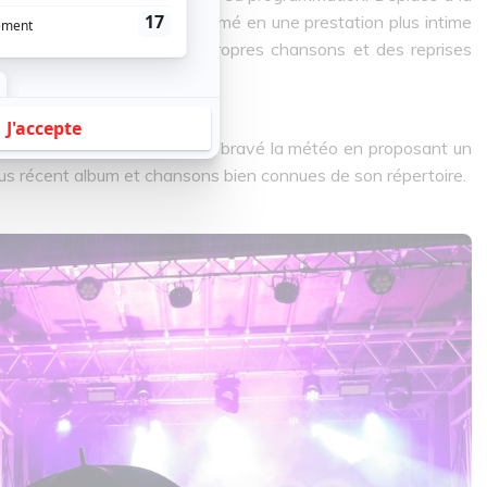
-Jean Cormier s’est transformé en une prestation plus intime
erprète a alterné entre ses propres chansons et des reprises
t les courageux qui avaient bravé la météo en proposant un
us récent album et chansons bien connues de son répertoire.