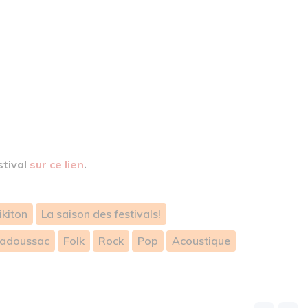
stival
sur ce lien
.
ikiton
La saison des festivals!
adoussac
Folk
Rock
Pop
Acoustique