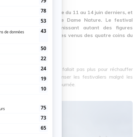
 de Tadoussac s’est tenue du 11 au 14 juin derniers, et
ts malgré les caprices de Dame Nature. Le festival
partis sur 4 jours, réunissant autant des figures
québécoise que des artistes venus des quatre coins du
u festival.
nt sur la plage ? Il n’en fallait pas plus pour réchauffer
déjanté, Frikiton a fait danser les festivaliers malgré les
ts les plus originaux de la journée.