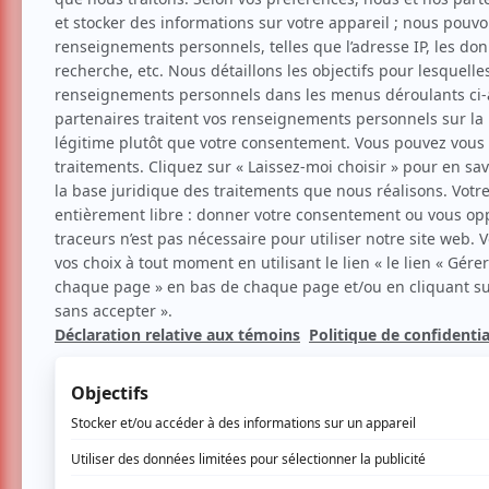
Festival de la Chanson de
jour 3 avec Frikiton, Lou
Zoom photo
Festival
Musique
Par
Maude Langlois
| 17 juin 2026 | Photo 