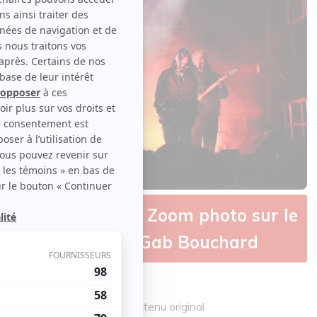
 Tadoussac 2026 | Zoom photo sur le
is-Jean Cormier et Gab Bouchard
: @mauditephotographe | Contenu original