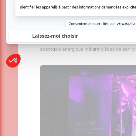
scène Saint-Pancrace, le spectacle de Louis
et acoustique, où l’auteur-compositeur-int
d’œuvres marquantes.
Pendant ce temps, Gab Bouchard réchauffai
spectacle énergique mêlant pièces de son pl