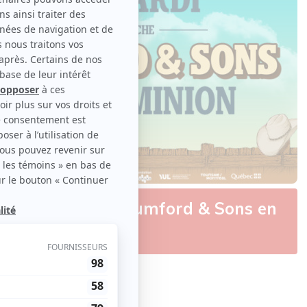
homas Rhett et Mumford & Sons en
 country
ontenu original