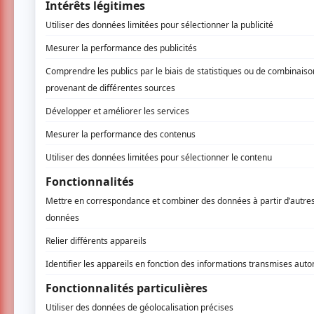
Le lendemain, les festivaliers et festivali
Dominion, qui sera de retour à LASSO après 
est actuellement en tournée mondiale et doi
Enfin, la 5e édition se clôturera avec le gro
concert au Centre Bell à l'occasion de la 
composé de Marcus Mumford, Ben Lovett et 
du festival.
Les billets d’admission générale pour 
en vente au grand public dès le vendre
LASSO Montréal 2026 sera dévoilée lo
devraient être disponibles bientôt. Plus 
Thomas Rhett
Mumford & Sons
Jon 