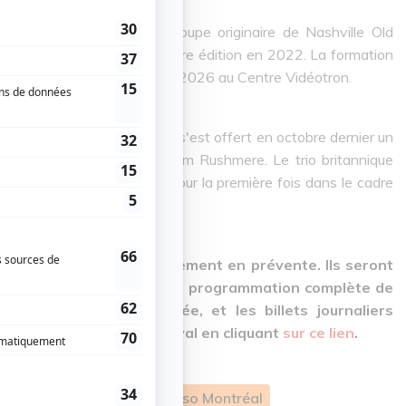
ères pourront retrouver le groupe originaire de Nashville Old
avoir joué lors de sa première édition en 2022. La formation
t s'arrêter à Québec en avril 2026 au Centre Vidéotron.
upe rock Mumford & Sons qui s'est offert en octobre dernier un
sortie de son cinquième album Rushmere. Le trio britannique
Ted Dwane se produira pour la première fois dans le cadre
les deux jours sont actuellement en prévente.
Ils seront
di 12 décembre à 10 h.
La programmation complète de
rs de la nouvelle année, et les billets journaliers
d'information sur le festival en cliquant
sur ce lien
.
Pardi
Old Dominion
Lasso Montréal