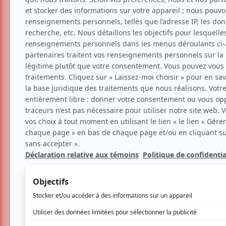
LASSO Montréal 2026 : T
têtes d’affiche du festival
Nouvelles
Festival
Musique
Par
Camille Dehaene
| 8 décembre 2025 | C