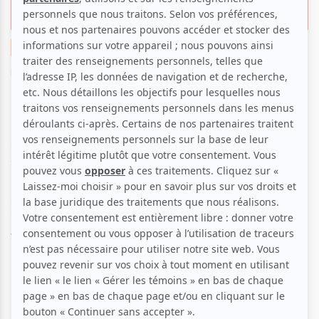
avec ses proches
Musique
Festival
Suggestions de sorties
Nouvelles
Par
Programme A
| 30 mai 2024 | Contenu sponsorisé
Les Francos de Montréal, rendez-vous
incontournable de la musique francophone, sont
prêtes à prendre le contrôle du centre-ville du 14 au
22 juin et il est désormais temps de se pencher sur
quels spectacles aller voir. atuvu.ca a pour vous 5
spectacles en salle qui vous feront passer de bons
moments, que vous soyez avec vos amis, votre mère,
votre père, vos enfants ou votre amoureux,
amoureuse !
Pour cette 35e édition, le cœur est à la fête avec près de