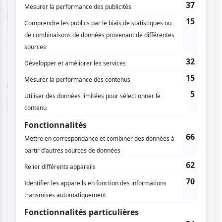
combinées à des textes à la fois crus et écorchés. Vous
pourrez découvrir ou redécouvrir l'artiste avec vos amis,
vos sœurs et frères ou avec votre compagne ou
compagnon.
L’auteur-compositeur-interprète français prendra
possession de la Salle Wilfrid-Pelletier le 20 juin pour une
soirée où il transmettra son énergie et sa fougue pour une
soirée avec «
Un peu de love et de tendresse
».
Découvrez-en plus sur le concert
ici.
Dombrance + Dylan Dylan - 21 juin
Société des arts technologiques [SAT]