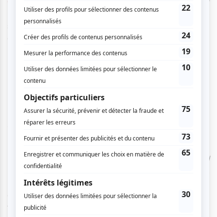
Charlebois
) à
Padam padam
(
Édith Piaf
) en passant par
Ménilmontant
(
Charles Trenet
) et autres reprises, la soirée
s’annonce riche et parfaite pour les nostalgiques des
grandes chansons.
Pour en savoir plus sur le spectacle,
c'est par ici.
Eddy de Pretto - 20 juin
Salle Wilfrid-Pelletier, Place des Arts
Eddy de Pretto
viendra de son côté lancer
CRASH
CŒUR
, son tout nouvel album qu’il qualifie d’album d’amour.
L’artiste qui avait déjà habitués ses auditeurs et auditrices
à des textes aux paroles poignantes rejoignant des
thèmes d’actualité revient avec des sonorités R&B