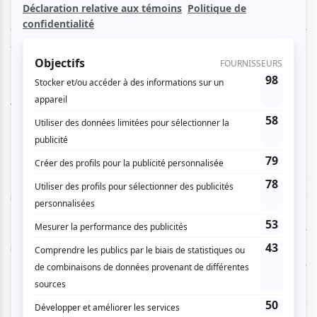
150 spectacles présentés en plein centre-ville
, offrant aux
festivalières et festivaliers divers styles musicaux pour
toutes et tous.
Jill Barber - 16 juin
Le Studio TD
Lors du coup d'envoi des Francos de Montréal le 14 juin
prochain, l'auteure-compositrice-interprète canadienne
Jill
Barber
sortira cette même journée un nouvel album intitulé
Encore!
. Deux jours plus tard, elle sera sur place pour fouler
la scène du Studio TD pour présenter ses reprises de
grandes chansons francophones et pour vous transporter
dans son univers musical folk-pop où l’on retrouve de plus
en plus aussi du jazz vocal. De
Ordinaire
(
Robert