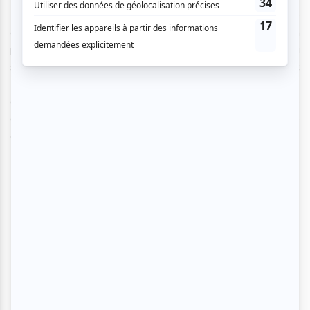
Ne manquez pas la soirée
Dômesicle
, présentée dans le
cadre des Francos à la SAT pour vivre l’expérience d’un
party immersif en pleine ville de 22h à 4h du matin. La
soirée promet d’être enflammée et rythmée avec
Dombrance
, sa musique électronique et ses mouvements
disco, mais aussi avec la house de
Dylan Dylan
et le disco
d’
Arielle Roberge
qui sera l’invitée spéciale de cette soirée
qui vous fera danser avec vos amis jusqu’au bout de la nuit.
Pour plus d'informations sur la soirée,
cliquez sur ce lien.
Zaho - 21 juin
Club Soda
L’auteure-compositrice-interprète algéro-canadienne
Zaho