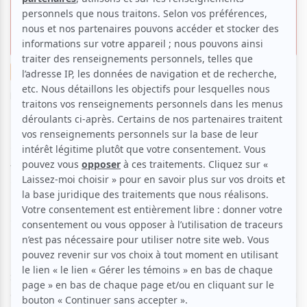
programmation anniversaire
variée
Nouvelles
Festival
Littérature
Cinéma
Théâtre
Par
Camille Dehaene
| 20 août 2024 | Reblogue
Le Festival International de littérature (FIL) dévoilait
mardi matin la programmation de sa 30e édition. Au
total, ce sont plus de 60 manifestations qui
rassembleront près de 200 écrivains, écrivaines et
artistes d’ici et d’ailleurs pour fêter la littérature
sous toutes ses formes.
Spectacles, cinéma, rencontres, salons, cabarets
célébreront les trois décennies du festival qui accueillera