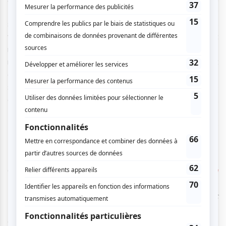
Launière et Andrée Levesque Sioui dévoileront le 19
septembre
Bercer les eaux
, un
happening
littéraire à trois
voix avec Catherine Lefrançois à l’accompagnement
musical. En première partie de la soirée, quelques courts-
métrages portant sur les femmes de l’autochtonie seront
également diffusés. Quelques jours plus tard, du 21 au 22
septembre, Johanne Haberlin offrira une lecture-spectacle
à partir de segments choisis des recueils
Casse-gueules
,
Vanités
et
Berceuses
d’Émilie Turmel avec Sophie
Desmarais, Nathalie Doummar, Ève Pressault et Émilie
Laforest pour incarner les mots.
Olivier Kemeid, qui avait écrit et mis en scène
La
Vengeance et l’oubli
cette année, parcourra l’œuvre de
Robert Lalonde, notamment avec
Le monde sur le flanc
de la truite
, afin de lui rendre hommage. Ce spectacle
dans lequel il sera question de littérature et de la sensibilité