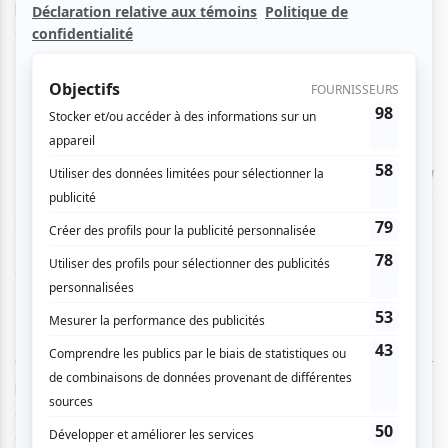
pour l’occasion pas moins d’une quinzaine de créations
originales et événements pour toutes et tous.
Une exposition anniversaire
En amont de la 30e édition sera inaugurée l’exposition
Au
fil de nos 30 ans
au Quartier des Spectacles dans la
galerie de l’Espace Culturel George-Émile-Lapalme. Dès le
10 septembre et gratuitement, les passants pourront
découvrir les événements qui ont marqué l’histoire du FIL.
L’exposition sera accompagnée d’affiches, de photos, de
vidéos et bien entendu de témoignages pour remémorer
les souvenirs du festival de même que quelques
«documents inédits», pour reprendre les mots de Michelle
Corbeil, directrice artistique du FIL, lors du dévoilement de