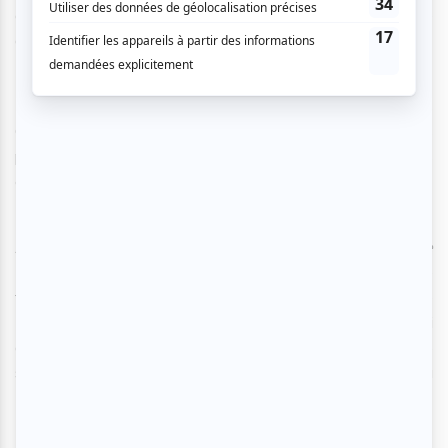
d’un écrivain, sera proposé à la Cinquième Salle de la Place
des Arts le 23 septembre.
Les 23, 24, 26 et 27 septembre à La Chapelle Scènes
Contemporaines, Antoine Charbonneau-Demers
proposera une lecture-performance de ses plus récents
écrits, un seul en scène intitulé
Mon serviteur
.
Après avoir consacré des spectacles-lectures à
La femme
qui fuit
et à
Femme forêt
d'Anaïs Barbeau-Lavalette
le
festival invitera le public dans une plongée autour de
Femme fleuve
avec le musicien Cédric Dind-Lavoie qui
accompagnera Evelyne de la Chenelière à la lecture le 25
septembre au Théâtre Outremont et le 28 septembre au
Théâtre de la Ville à Longueuil, une première pour le FIL.