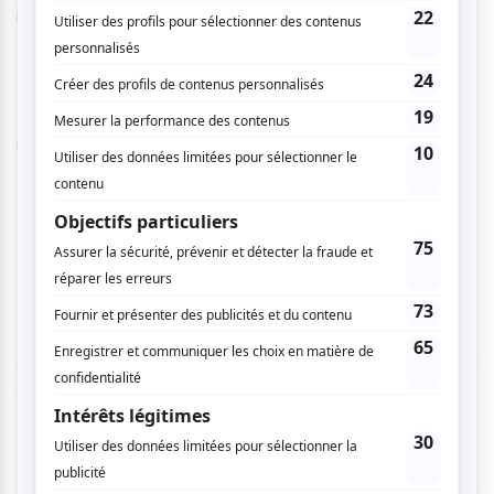
la programmation, mardi, au Lion d’Or.
Depuis les débuts du festival en 1994, ce sont plus de
5000 écrivains et artistes qui ont participé à plus de 1500
manifestations.
Une programmation entre clins d’œil et
nouveautés
Côté spectacle, le Festival International de littérature
s’ouvrira avec
Terrasses
de l’écrivain français Laurent
Gaudé, un chant polyphonique bouleversant qui retrace les
attentats du vendredi 13 novembre 2015.
Au Centre du Théâtre d'Aujourd’hui, Émilie Monnet, Soleil