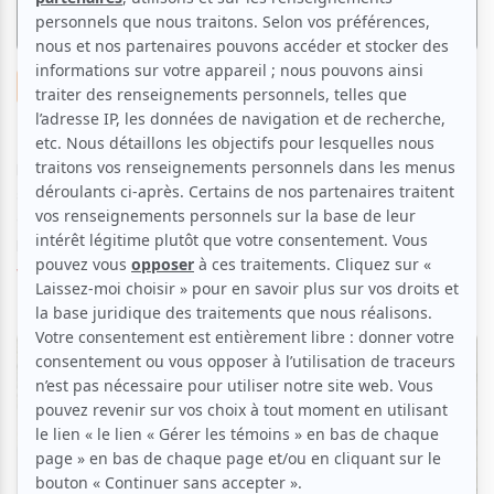
Galerie photo
Zoom photo | Patrick Watson au MTELUS
Par
Rédaction atuvu.ca
| 2 février 2024
En ce début du mois de février, Patrick Watson présente une
série de 4 concerts au MTELUS, dont la première date
commençait jeudi soir devant une salle pleine. atuvu.ca vous
propose un retour en photo...
Voir l'article
>