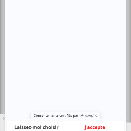
Conditions d'utilisation
Politique de confidentialité
Nous contacter
Sites amis:
Baron MAG
Bible Urbaine
Le Canal Auditif
Sors-tu.ca
4521 Boul. Saint-Laurent, Montréal, QC H2T 1R2, Canada
© Copyright ATUVU.CA Tous droits réservés
X
Le nouveau site atuvu.ca a reçu le soutien du Fonds du Canada pour les
périodiques