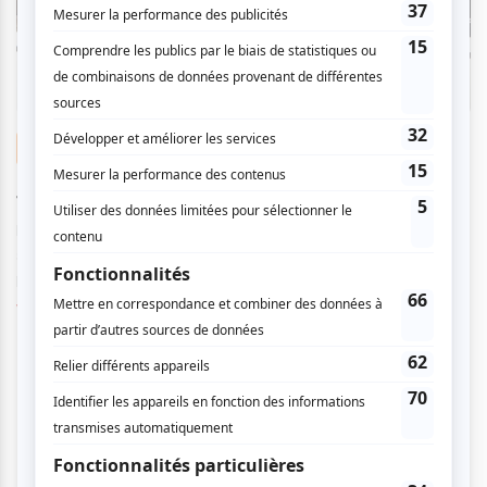
Galerie photo
Jouer avec le temps (du cirque)
Par
Alexi Hachey-Brunet
| 17 janvier 2022
En attendant de connaître la joie d’assister à un véritable
spectacle de cirque en chair et en os, l’exposition
photographique gratuite Joue...
Voir l'article
>