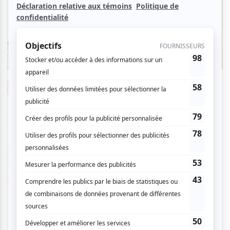
Galerie photo
Montréal : Figures et fragments, ou l’amour
photographique d’André Lavallée pour la
métropole
Par
Sophie Archambault
| 20 juillet 2022
Jusqu’au 5 septembre, l’avenue du Mont-Royal accentue son
penchant artistique en présentant gratuitement l’exposition
d’André Lavallée, Mont...
Voir l'article
>