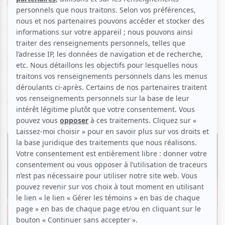
Loui Mauffette présentera son nouveau
spectacle «Ô LOUP !» à la Place des Arts en
février 2025
Par
Rédaction atuvu.ca
| 8 janvier 2025
L'artiste multidisciplinaire Loui Mauffette présentera son
nouveau spectacle Ô LOUP ! à la Cinquième Salle de la Place
des Arts, du 6 au 8 février 2025, avant de prendre l’affiche
dans plusieurs ville...
Voir l'article
>