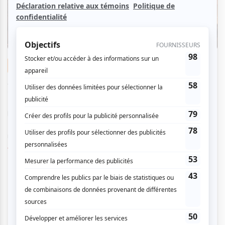
Critiques
«Whitehorse» à la Cinquième Salle | Des
rires du début à la fin
Par
Bettie Desjardins
| 10 décembre 2024
La pièce Whitehorse, présentée à la Cinquième Salle jusqu'au
15 décembre 2024, est une adaptation du roman graphique du
même nom de l'auteur...
Voir l'article
>