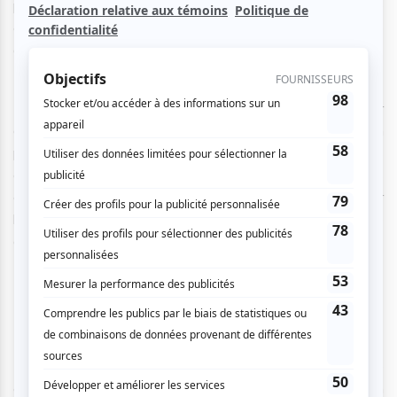
présenté en été 2025, Marie-Ève Milot assurera la mise
en scène, tandis que Jean-Phi Goncalves sera responsable
de la direction musicale.
De son côté, Daniel Ross explique devoir trouver et former
avec Marie-Ève Milot l’équipe entourant le spectacle, en
participant aux décisions concernant la distribution, les
éclairages, la scénographie, la musique, les accessoires, les
costumes. Ultimement, il représente le Cirque du Soleil sur
le plan créatif, en plus « d'accompagner toute cette belle
gang-là dans la création et l'écriture du spectacle ».
Des défis de grande envergure
Toutefois, présenter un tel spectacle où les disciplines se
croisent pour célébrer la carrière musicale prolifique de Jean