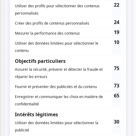
Leloup, comporte des défis. Tout d’abord, l’immense
répertoire de l’artiste québécois, avec plus de 11 albums et
121 chansons, doit être pris en compte.
« C’est aussi ici que demeure le plus grand défi d’un
spectacle hommage d’une telle sorte, où il faut à la fois
faire plaisir au public, tout en gardant une certaine direction
artistique », avoue Daniel Ross. Le directeur de création
poursuit que, sur un spectacle d’une durée d’environ 75 à
80 minutes, une dizaine de chansons seulement sont
sélectionnées.
Une contrainte qui implique aussi de trouver un équilibre
entre les chansons les plus connues et celles « qui vont
nous aider à creuser un peu plus loin dans l'œuvre de Jean
Leloup », tout en pensant au public.