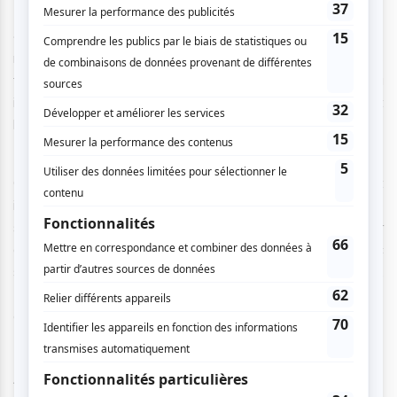
« Il y a les gens qui s'attendent à entendre tous les
meilleurs tubes, comme on dit. Mais il y a aussi des supers
fans qui connaissent l'œuvre de façon plus personnelle ou
intime et on veut aussi que ces gens-là se reconnaissent
là-dedans », ajoute Daniel Ross.
Comprendre comment ces sélections de chansons vont
influencer le spectacle, en particulier en ce qui concerne
son rythme, est aussi crucial, tout comme le fait de relier
des œuvres à des disciplines spécifiques, dont certaines «
se marient mieux à certains tempos ou à certains grooves.
Il y en a qui sont plus poétiques, d'autres qui sont plus
dynamiques », avance-t-il.
Adapter une œuvre musicale au cirque