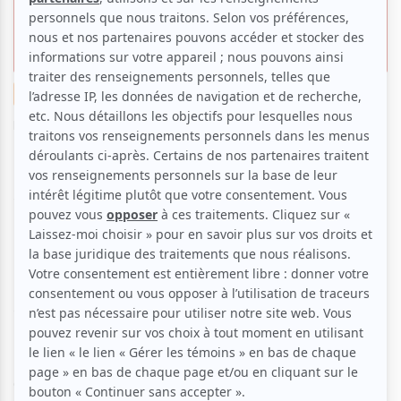
foisonnant répertoire de Jean
Leloup
Entrevue
Cirque
Musique
Par
Programme A
| 25 novembre 2025 | Contenu sponsorisé
Le Cirque du Soleil consacrera le 10e spectacle de sa
série Hommage à l'œuvre de Jean Leloup à
l’Amphithéâtre Cogeco de Trois-Rivières du 15 juillet
au 15 août 2026.
Lors d’une entrevue, Daniel Ross,
directeur de création au Cirque du Soleil, a dévoilé
les dessous et les défis de la conception d'un tel
spectacle.
Comme pour le spectacle hommage à Daniel Bélanger,