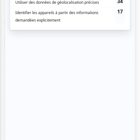
« On commence vraiment par étudier et fouiller dans
l'œuvre pour se trouver des lignes directrices qui vont nous
aider à écrire un spectacle et qui va non seulement
hommager, mais qui va aussi donner un souffle unique à
l'œuvre d'un artiste avec un point de vue circassien »,
affirme le directeur de création qui a intégré le Cirque du
Soleil en 1996 et a occupé divers postes avant d’arriver à
son rôle actuel.
Il nuance toutefois son propos, précisant que, même si le
Cirque du Soleil se spécialise dans les arts du cirque, le
spectacle peut aussi utiliser d'autres médiums, comme la
danse, la musique, ou encore le jeu d’acteur.
« Mais c'est certain qu'entre le choix des œuvres