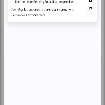
Anglesh Major
Éric Piccoli
Florence Lafond
Sarah-Maxine Racicot
Malik Gervais-Aubourg
Charlee-Ann Paul
Julie Perreault
Shelby Jean-Baptiste
Série
Je voudrais qu’on m’efface
ICI Tou.tv.
ÉGALEMENT À LA UNE
Critiques
Osheaga 2026 | Tate McRae au sommet de