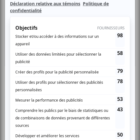
On nous transporte à Montréal, plus précisément dans le
quartier défavorisé et multiculturel de Saint-Michel pour y
découvrir un immeuble modeste habité par des familles
dans le besoin. On constate ainsi l’environnement obscur
auquel trois jeunes sont confrontés:
Mélissa
(Sarah-
Maxine Racicot) ,
Eddy
(Malik Gervais-Aubourg) et
Karine
(Charlee-Ann Paul). Ils doivent composer avec différentes
difficultés dans leurs univers respectifs: prostitution,