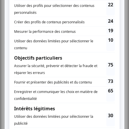
violence conjugale, difficultés financières, intimidation,
drogue entre autres. À l’école comme dans cet immeuble
commun ; il n'y a pas d'échappatoire, ils n’ont d’autres
choix que de faire face à leur réalité.
On se retrouve donc spectateur d’un quotidien facile à ne
pas regarder dans la réalité, mais pourtant et
malheureusement bien présent. C’est un peu comme si la
production venait nous prendre par la main et nous dire : «
Ce que je te raconte, c’est une réalité difficile à regarder,
mais qui existe et que ça arrive à plus de monde qu'on
pense. Je te demande simplement d’avoir le courage de le
constater, de l’entendre et de le voir. »
Alors, on se lance dans l’écoute avec émotivité pour
s’immiscer dans les souffrances des différents
personnages ; chaque épisode est touchant et renversant.
Il faut dire que c’est un sans faute en ce qui concerne le
travail de réalisation d’Eric Piccoli. Le jeu des acteurs est