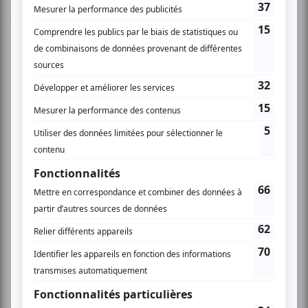
d’une justesse surprenante autant les plus jeunes
mentionnés plus haut que les plus établis: Julie Perreault
(Mégane), Jean-Nicolas Verreault (Steve), Shelby Jean-
Baptiste (Louise) et Anglesh Major (Richardson). On y croit
du début jusqu’à la fin, on se laisse tout simplement
transporter.
Cette série se démarque en proposant une
expérience télévisuelle empreinte de fragilité et de
solidité. Malgré la misère et la détresse
omniprésente dans la vie, les personnages
s’accrochent du mieux qu’ils peuvent à cette
ressource précieuse qu’ils ont en eux : l’amour.
L’ombre est gigantesque, mais c’est la petite parcelle
de lumière qui finit par triompher. Le message est
grand, poétique et trop souvent oublié ; l’essentiel,
c’est l’amour.