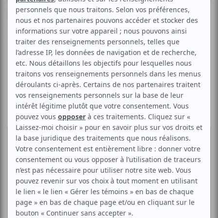
Opinion
Divertissement
Culture et société
Par
Angélique Caron St-Pierre
| 7 avril 2021 | Photo : Facebook
« Je voudrais qu'on m'efface » | Contenu original
La série
Je voudrais qu’on m’efface
est sortie le 10
mars dernier sur ICI Tou.tv. Cette fiction basée sur le
roman du même nom d’Anaïs Barbeau-Lavalette a
été réalisée avec brio par Eric Piccoli et coscénarisée
avec Florence Lafond.