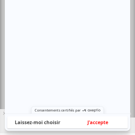
Politique de confidentialité
Nous contacter
Sites amis:
Baron MAG
Bible Urbaine
Le Canal Auditif
Sors-tu.ca
4521 Boul. Saint-Laurent, Montréal, QC H2T 1R2, Canada
© Copyright ATUVU.CA Tous droits réservés
X
Le nouveau site atuvu.ca a reçu le soutien du Fonds du Canada pour les
périodiques