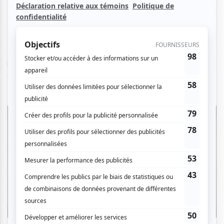
Dès les premières minutes, le ton est donné : on sait
qu'Anna va mourir. Âgée de dix-huit ans, Anna n’a pas
connu une adolescence comme les autres, largement
affaiblie par un cancer incurable. Anna le sait ; puisqu’elle
ne peut pas choisir sa vie, elle souhaite choisir sa mort et
veut partir selon ses conditions.