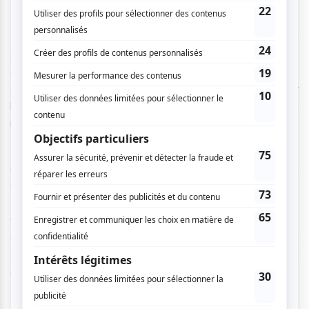
Brigitte Poupart fait le pari audacieux d'évacuer le
suspense classique pour en installer un autre, bien plus
complexe : celui des relations humaines, des liens entre
sœurs. Est-ce que ces femmes, séparées par l'histoire, par
la honte, par des loyautés incompatibles, parviendront à se
retrouver avant qu'il ne soit trop tard ?
Ce qui compte, ce n’est pas le quoi, mais le comment.
Comment on se parle quand tout a déjà été dit de travers
? Comment on se retrouve quand on ne s’est jamais
vraiment comprises ? Les sœurs sont là, ensemble, mais
chacune arrive avec son propre rapport au passé, à la
douleur et au père surtout, dont l’absence pèse plus lourd
que n’importe quelle présence.