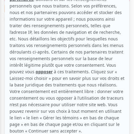
Cinéma
Critiques
Par
Malika Alaoui
| 28 avril 2026 | Photo : Productions Bravo
Charlie | Contenu original
Dans son premier long métrage de fiction, Brigitte
Poupart s'aventure sur un terrain miné avec l'aide
médicale à mourir, les violences sexuelles ou encore
la sororité blessée et en tire une œuvre poétique,
exigeante, qui refuse de consoler là où d'autres
auraient cherché à rassurer. Avec
Où vont les âmes
,
Poupart offre un film de femmes, habité jusqu'au
silence.
Un huis clos entre sœurs, fissuré de partout