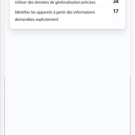
opulente qui semble se désagréger sous les intempéries…
tout converge pour faire de l'environnement un
personnage à part entière.
La beauté est là, lyrique, presque douloureuse et elle
contraste frontalement avec ce qui se joue à l'intérieur : la
honte, la rancœur, l'épuisement d'avoir survécu à quelqu'un
qu'on aimait et qui a trahi.