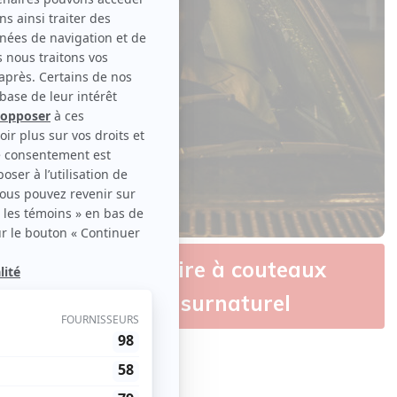
 Man : Une histoire à couteaux
t mystère frôle le surnaturel
ntenu original