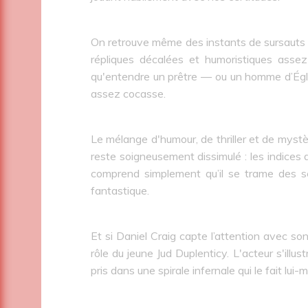
On retrouve même des instants de sursauts qui
répliques décalées et humoristiques assez
qu'entendre un prêtre — ou un homme d’Égli
assez cocasse.
Le mélange d'humour, de thriller et de mystè
reste soigneusement dissimulé : les indices d
comprend simplement qu’il se trame des se
fantastique.
Et si Daniel Craig capte l’attention avec s
rôle du jeune Jud Duplenticy. L'acteur s'illust
pris dans une spirale infernale qui le fait lu