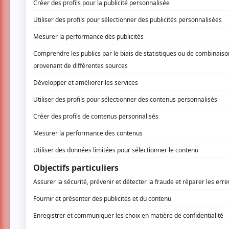
Le FNC présentait
Wake Up Dead Man : U
dans laquelle Daniel Craig incarne le d
allures irréelles, survenu dans l’église
bases d’un meurtre et mystère réuss
singuliers.
Réalisé par Rian Johnson, déjà aux comm
Glass Onion
(2022), le film s’ouvre sur l’ar
une petite église pour assister Monseign
étrange.
Très vite, le spectateur découvre les poten
de l’église, pendant la messe. Parmi eux : l
l’avocate Vera Draven, l’écrivain Lee Ross, 
Draven, un aspirant politicien qui filme tout c