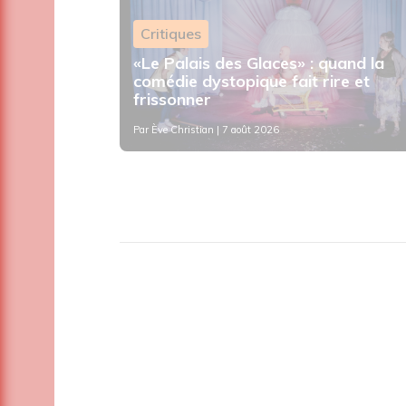
Critiques
«Le Palais des Glaces» : quand la
urs et de
comédie dystopique fait rire et
 2 à 8 ans
frissonner
Par
Ève Christian
| 7 août 2026