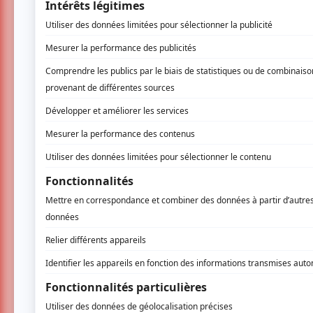
Si le meurtre semble impossible, presque sur
pour son désagrément avec Wicks. C’est a
enquête qui tiendra le spectateur en haleine ju