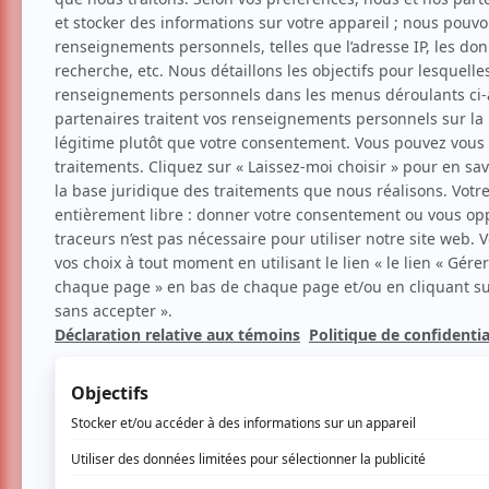
FNC 2025 | «Wake Up Dead
tirés», quand le meurtre e
Cinéma
Critiques
Festival
Par
Camille Dehaene
| 22 octobre 2025 | Co