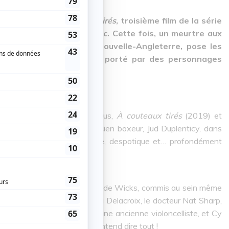
ne histoire à couteaux tirés
, troisième film de la série
étective privé Benoit Blanc. Cette fois, un meurtre aux
 d’une petite ville de la Nouvelle-Angleterre, pose les
i à l’humour décapant et porté par des personnages
andes des deux premiers opus,
À couteaux tirés
(2019) et
rivée d’un jeune prêtre et ancien boxeur, Jud Duplenticy, dans
eur Wicks, un homme intense, despotique et… profondément
tiels suspects liés au meurtre de Wicks, commis au sein même
a mystérieuse adjointe Martha Delacroix, le docteur Nat Sharp,
sans oublier Simone Vivane, une ancienne violoncelliste, et Cy
e qui bouge, et par tout, on entend dire tout !