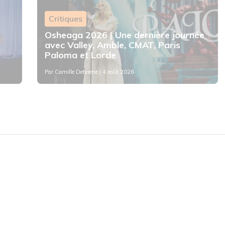
Critiques
Osheaga 2026 | Une dernière journée
avec Valley, Amble, CMAT, Paris
Paloma et Lorde
Par
Camille Dehaene
| 4 août 2026