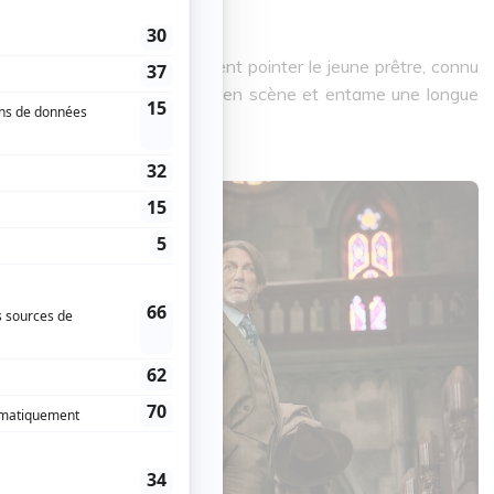
naturel, les éléments semblent pointer le jeune prêtre, connu
lors que Benoit Blanc entre en scène et entame une longue
squ’à la fin.