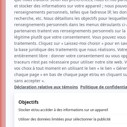
Aliocha Schneider clôt le
et intensité au MTELUS
Critiques
Festival
Musique
Par
Ninon Guillet
| 23 juin 2025 | Photo : Pr