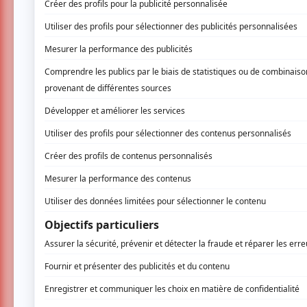
Samedi soir, le 21 juin, Aliocha Schne
édition des Francos de Montréal. C’é
palpable dès son entrée sur scène. V
comptait pour lui — et le public, lui, 
comble, l’ambiance était à l’unisson : dou
d’Aliocha.
Né en France et grandi au Québec, Aliocha a
poétique. Avec trois albums à son actif, il t
par une voix douce et une présence scéniqu
Dès les premières notes, le public chante ave
les chansons, Aliocha prend le temps de 
tendres — qui donnent au spectacle une intim
évoque cette fille dont il a été amoureux 