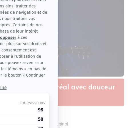
s Francos de Montréal avec douceur
oductions Novak | Contenu original