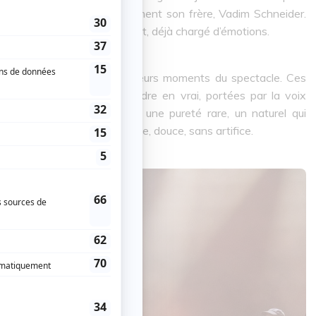
ui lui manque, vraisemblablement son frère, Vadim Schneider.
eur touchante à son concert, déjà chargé d’émotions.
couler quelques larmes à plusieurs moments du spectacle. Ces
ndant deux ans. Les entendre en vrai, portées par la voix
nt à la fois. Il y a chez lui une pureté rare, un naturel qui
dans sa scénographie : épurée, douce, sans artifice.