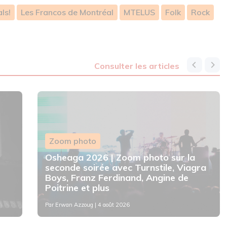
ls!
Les Francos de Montréal
MTELUS
Folk
Rock
consulter les articles
Zoom photo
Osheaga 2026 | Zoom photo sur la
seconde soirée avec Turnstile, Viagra
Boys, Franz Ferdinand, Angine de
Poitrine et plus
Par
Erwan Azzoug
| 4 août 2026