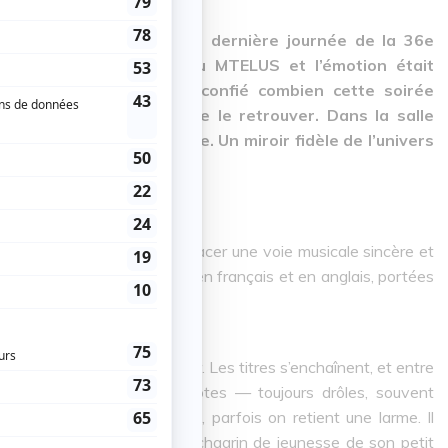
ider s'est produit pour la dernière journée de la 36e
tait sa première date au MTELUS et l’émotion était
isiblement touché, il a confié combien cette soirée
était tout aussi heureux de le retrouver. Dans la salle
ce, bienveillante, vibrante. Un miroir fidèle de l’univers
 su, en quelques années, tracer une voie musicale sincère et
isse des chansons sensibles, en français et en anglais, portées
e désarmante de simplicité.
c lui, en chœur, avec ferveur. Les titres s’enchaînent, et entre
raconter de petites anecdotes — toujours drôles, souvent
ité rare. On rit, on sourit, parfois on retient une larme. Il
pendant près de dix ans, un chagrin de jeunesse de son petit