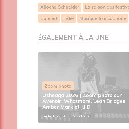
Aliocha Schneider
La saison des festiva
Concert
Indie
Musique francophone
ÉGALEMENT À LA UNE
Zoom photo
s : le
Osheaga 2026 | Zoom photo sur
que de
Avenoir, Whatmore, Leon Bridges,
Amber Mark et J.I.D
Par
Nadim Zakkour
| 2 août 2026