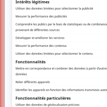
frère, ou encore la chambre de quelqu’un q
Ces instants suspendus ajoutent une profond
Pour ma part, difficile de ne pas laisser 
chansons, je les ai écoutées en boucle pe
d’Aliocha, était bouleversant et réconforta
transparaît tant dans sa manière d’être que 