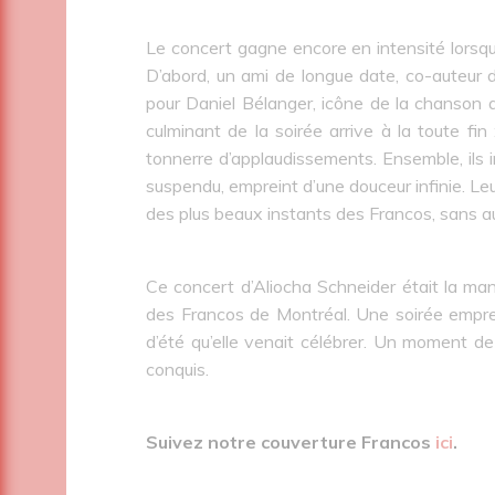
Le concert gagne encore en intensité lorsqu’A
D’abord, un ami de longue date, co-auteur d
pour Daniel Bélanger, icône de la chanson q
culminant de la soirée arrive à la toute fi
tonnerre d’applaudissements. Ensemble, ils 
suspendu, empreint d’une douceur infinie. Le
des plus beaux instants des Francos, sans a
Ce concert d’Aliocha Schneider était la maniè
des Francos de Montréal. Une soirée emprei
d’été qu’elle venait célébrer. Un moment d
conquis.
Suivez notre couverture Francos
ici
.