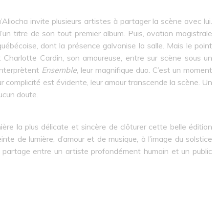
liocha invite plusieurs artistes à partager la scène avec lui.
’un titre de son tout premier album. Puis, ovation magistrale
uébécoise, dont la présence galvanise la salle. Mais le point
n : Charlotte Cardin, son amoureuse, entre sur scène sous un
interprètent
Ensemble
, leur magnifique duo. C’est un moment
ur complicité est évidente, leur amour transcende la scène. Un
ucun doute.
re la plus délicate et sincère de clôturer cette belle édition
nte de lumière, d’amour et de musique, à l’image du solstice
e partage entre un artiste profondément humain et un public