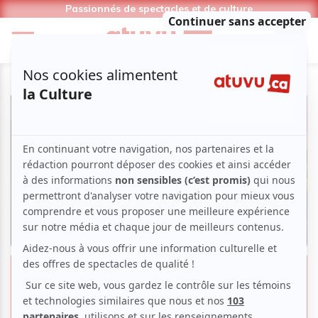
Passionnés de spectacles et de culture
24es Sommets du cinéma
d’animation | «The Square» : la