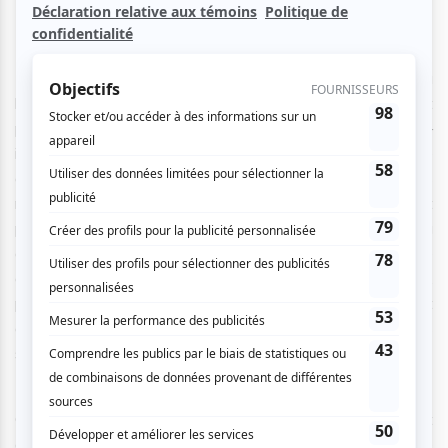
Isak Borg est un diplomate suédois travaillant à
l’ambassade de Pyongyang (Corée du Nord). Sa vie est
plutôt confortable, surtout comparée à celle des locaux —
il a son propre appartement et ne rencontre pas de
difficultés financières. Cependant, à cause des politiques
répressives du pays, un garde est constamment
positionné à l’entrée de son immeuble. Plutôt solitaire, Borg
a réussi à créer une relation avec Seo Bok-joo, une agente
de la circulation locale. Ils se rencontrent en secret,
presque clandestinement, mais leur relation continue tout
de même de grandir malgré les risques qu’elle encourt s’ils
se font attraper.
Quand sa mission à Pyongyang arrive sur la fin et
qu’aucune possibilité de renouvellement ne semble