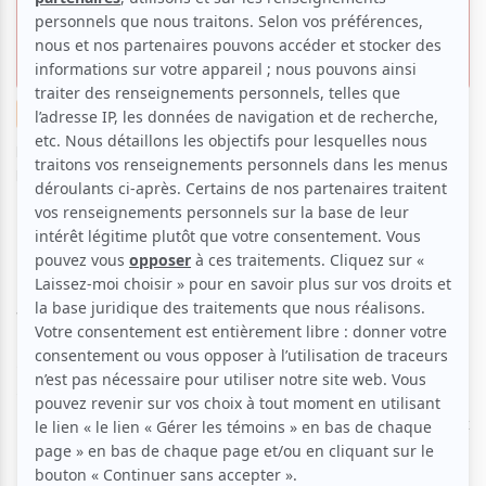
romance impossible qui s'impose
à Annecy et Tokyo
Critiques
Cinéma
Par
Natacha Trautmann
| 13 mai 2026 | Photo : M-Line
Distribution | Contenu original
Le lundi 11 mai a marqué le début des Sommets du
cinéma d’animation à la Cinémathèque québécoise.
Pour ouvrir cette 24e édition, la programmation a
fait le choix de diffuser pour sa première canadienne
The Square
de Kim Bo-sol. Le film s’est déjà fait sa
place sur la scène du cinéma d’animation après avoir
reçu le prix du jury Contrechamp au Festival
international du film d’animation d’Annecy et le Prix
du gouverneur au Tokyo Anime Award Festival
(TAAF).