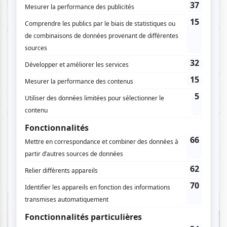
budgétaire subie, mais un choix esthétique assumé :
chaque plan, parfois proche de la peinture, porte en lui le
poids silencieux de l'oppression et la douleur d'un amour
condamné à rester dans l'ombre.
The Square
réussit le pari délicat de conjuguer profondeur
émotionnelle et tension politique. Au fil du récit, la quête
d'Isak pour retrouver Bok-joo transforme peu à peu la
romance en thriller, les rues de Pyongyang —
omniprésentes, surveillées, silencieuses — devenant le
théâtre d'une enquête aussi intime que dangereuse. Le
tout sans jamais sacrifier la dimension poétique qui
traverse le film de bout en bout.