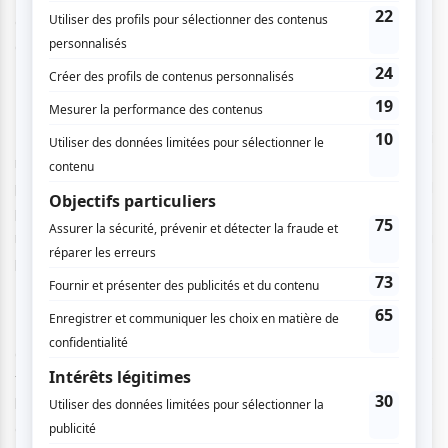
envisageable, Borg se retrouve dans l’obligation de
demander de l’aide à son interprète pour retrouver Seo
Bok-joo qui a mystérieusement disparu.
Pour sa première réalisation, Kim Bo-sol offre un récit aussi
riche que bien ficelé, s’inspirant des éléments narratifs
préférés de la Corée : la Corée du Nord et le mélodrame. Il
présente ici un récit particulièrement mélancolique se
mêlant à la perfection avec les aspects techniques de la
production.
L'hiver s'impose comme un personnage à part entière
dans
The Square
. Les paysages enneigés de Pyongyang,
traités dans une palette froide et retenue, instaurent dès
les premières images une atmosphère de mélancolie
contenue. Le minimalisme visuel n'est pas une contrainte