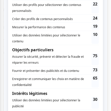
septembre dernier. Bien qu’âgé de 82 ans, l’acteur est au
plus haut de sa forme pour jouer ce personnage de dix ans
son cadet. Forrest Tucker est un séducteur et il séduit,
avec classe, des femmes de tous les âges pour réussir ses
braquages. Accompagné de ses deux bras droits Teddy et
Waller (incarnés par Tom Waits et Donald Glover), Forrest
va devoir faire face à John Hunt, un détective à sa trace,
qui le loupe toujours de peu. Dans cette course contre la
montre, et surtout contre la police, Forrest tombe
amoureux de Jewel qui va être son nouveau bijou à voler.
Ce film représente les cinq braquages importants de
Tucker en 1981.
Lowery livre une belle réalisation et nous offre un film très
«
eighty’s
» avec beaucoup de grain sur la pellicule et des
couleurs vives qui s’opposent aux couleurs froides des
scènes plus délicates. Il fait également un hommage au