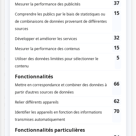
Texas à la fois dans sa nature, avec des plans très
esthétiques de balades à cheval au lever du soleil, et dans
sa ville avec de belles mises en scène de la ville de Dallas.
Si vous aimez le cinéma,
The Old Man & the Gun
vous
fera sans doute sortir de la salle avec quelques larmes aux
yeux. Bien que l’histoire principale soit celle de différents
braquages, il est clair qu’avec sa distribution cinq étoiles,
Lowery parle du temps qui passe à travers la figure du
héros de notre enfance. Que ce soit Robert Redford, Sissy
Spacek, Danny Glover et Tom Waits, nos héros de cinéma
vieillissent alors qu’on aimerait les savoir intemporels et
immortels. Lowery embellit ses acteurs et cherche, tant
bien que mal, à nous faire accepter ce temps qui passe.
Dans
The Old Man & the Gun
, personnage et
persona
fusionnent et, bien que Robert Redford ait contredit son
départ à la retraite, ce long-métrage est un magnifique
dernier film qui met en avant toute sa carrière