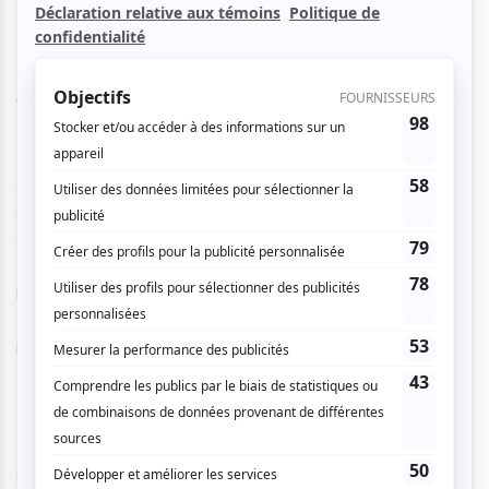
David Lowery, jeune réalisateur texan, est habitué à
travailler avec Casey Affleck qu’il a dirigé, entre autres,
dans
A Ghost Story
en 2017 et dans
Ain’t Them Bodies
Saints
en 2013. Il retrouve aujourd’hui son acteur fétiche
dans
The Old Man & the Gun
, film biographique sur la vie
du criminel texan Forrest Tucker. Affleck incarne le
détective John Hunt à la recherche de Tucker, ce «
gangster
à l’américaine » comme le décrivent les meilleurs
livres et les meilleurs films. Ce personnage réel, décédé en
2004 et connu pour des petits et des plus gros vols, est ici
incarné par Robert Redford dans un Dallas de l’année
1981.
Promu comme étant le film de retraite de Redford, celui-ci
s’est contredit lors de la première new-yorkaise en