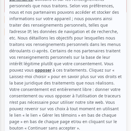
septuagénaire : du grand cinéma!
Cinéma
Suggestions de sorties
La critique cinéma de Clara
Par
Clara Bich
| 16 octobre 2018 | Contenu original
Forrest Tucker est un voleur septuagénaire. Après
avoir fait des dizaines de braquages et s’être évadé
16 fois de prison depuis son plus jeune âge, Forrest
est tiraillé entre continuer d’être un fugitif ou
s’établir avec la femme qu’il aime. Somptueusement
interprété par Robert Redford dans le rôle principal
aux côtés de Casey Affleck, Sissy Spacek et Donald
Glover,
The Old Man & the Gun
est un très beau mais
surtout un très bon film, à l’ambiance texane.