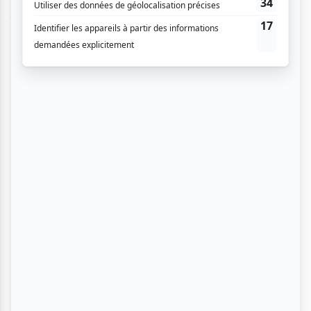
cinématographique. Avec
The Old Man & the Gun
,
Lowery signe un hommage au cinéma américain.
The Old Man & the Gun
, en salle depuis ce vendredi
12 octobre partout au Québec, est le film de
braquage – et d’amour
–
à ne pas manquer cet
automne.
atuvu.ca
vous le conseille fortement,
surtout pour la performance de Robert Redford qui
entretient son mythe : être un acteur intemporel.
Casey Affleck est également à la hauteur de son
personnage en jouant ce détective attachant.
Courez-y, et cela vous permettra, en plus, de
connaître la vie réelle de ce célèbre
gangster
de la fin
du XXe siècle !