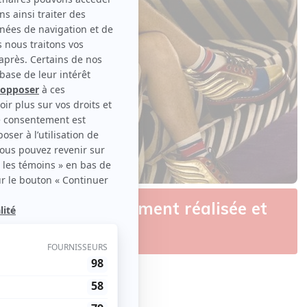
musicale brillamment réalisée et
de Clara
nal