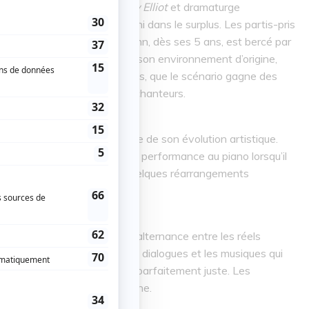
e Lee Hall (scénariste de
Billy Elliot
et dramaturge
ne tombe ni dans le pathos ni dans le surplus. Les partis-pris
sse et de réflexion. Elton John, dès ses 5 ans, est bercé par
elles-ci sont intégrées dans son environnement d’origine,
a scène. C’est là, selon nous, que le scénario gagne des
vue dans les
biopics
sur des chanteurs.
Elton John au fur et à mesure de son évolution artistique.
ie de l'artiste de sa première performance au piano lorsqu’il
Still Standing
en 1983, à quelques réarrangements
le scénariste nous charme. L’alternance entre les réels
 dans la narration telles des dialogues et les musiques qui
mme une bande sonore, est parfaitement juste. Les
incroyablement mises en scène.