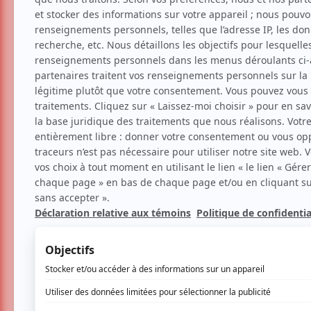
Rocketman | Une comédie 
interprétée !
Cinéma
Portrait
La critique cinéma 
Par
Clara Bich
| 31 mai 2019 | Contenu origi