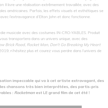
an
. Il livre une réalisation extrêmement travaillée, avec des
s américaines. Parfois, les effets visuels et esthétiques se
 avec l’extravagance d’Elton John et donc fonctionne.
die musicale avec des costumes IN-CRO-YABLES. Produit
 vous transportera dans un univers unique, avec des
ow Brick Road, Rocket Man,
Don't Go Breaking My Heart
2019, n’hésitez plus et courez vous perdre dans l’univers de
isation impeccable qui va à cet artiste extravagant, des
es chansons très bien interprétées, des partis-pris
yables :
Rocketman
est LE grand film de cet été !