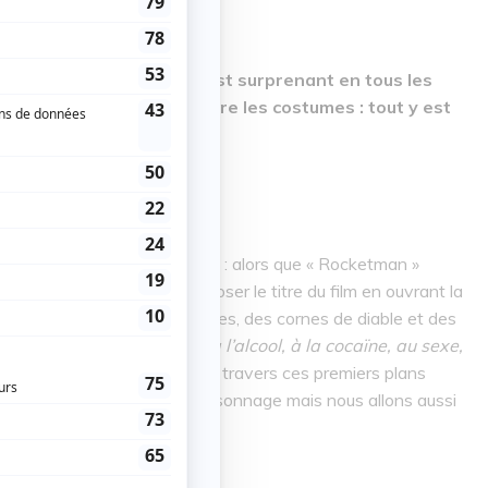
e sur la vie d’Elton John, est surprenant en tous les
ation, les chansons ou encore les costumes : tout y est
di 31 mai, courez-y !
ectement dans le vif du sujet : alors que « Rocketman »
rsonnage d’Elton John fait exploser le titre du film en ouvrant la
costume orange avec des ailes, des cornes de diable et des
ard caméra :
« je suis addict à l’alcool, à la cocaïne, au sexe,
es ingérables
». Tout est dit à travers ces premiers plans
« paillette et glam’ » de ce personnage mais nous allons aussi
i sera des moins agréables.