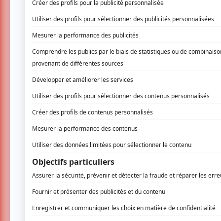
Rocketman
, le biopic en comédie musical
points ! Que ce soit les acteurs, la narr
magistralement réalisé ! En salle vendre
Dès les premières minutes, nous rentrons dir
s’inscrit en lettres brillantes à l’écran, le pe
porte des Alcooliques Anonymes. Vêtu d’un 
lunettes en forme de cœur, il précise en reg
à la boulimie et je fais des crises de colèr
audacieux : nous allons, certes, voir le côté 
devoir faire face au revers de la médaille qu