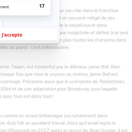
 ans Taron Egerton. Connu pour son rôle dans la franchise
 d’un Roi
), il nous avait laissé un souvenir mitigé de ses
me avis que nous, attendez de le (re)découvrir dans
re une interprétation plus que magistrale et définit à lui seul
 vivre entièrement. Il chante en plus toutes les chansons dans
lles au piano : c’est brillantissime.
rnie Taupin, est interprété par le délicieux Jamie Bell. Bien
 à chaque fois que nous le voyons au cinéma, Jamie Bell est
rsonnage. Précisons aussi que le scénariste de
Rocketman
,
 Elliot
et de son adaptation pour Broadway, pour laquelle
quoi, tout est dans tout !
nnu comme un acteur britannique (vu notamment dans
ick-Ass
) fait un excellent travail. Alors qu’il avait repris le
ian Rhapsody
en 2017 après le renvoi de Brian Synger, il est