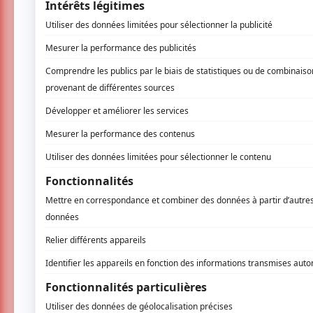
C’est grâce à la main de maitre du scénarist
britannique) que nous découvrons un film qui 
narratifs sont réalisés avec beaucoup de fine
ses propres paroles de chansons. En effet, c
chantées par les personnages présents dans l
points, dans cette originalité trop rarement 
Chaque parole de chanson se mêle à la vie d’
Précisons en effet que ce
biopic
retrace la v
est âgé de 5 ans jusqu’à la sortie du clip
I’m 
chronologiques près.
C’est avec une grande rigueur d’écriture que 
concerts d’Elton John, les chansons intégrées
viennent simplement épouser les images, co
différentes compétences d’Elton John sont 