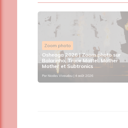
Zoom photo
s : le
Osheaga 2026 | Zoom photo sur
que de
Bolarinho, Trixie Mattel, Mother
Mother et Subtronics
Par
Nicolas Vivaudou
| 4 août 2026