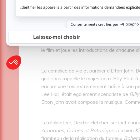
On retrouve au casting l’acteur d’à peine 30
Kingsman
aux côtés de Colin Firth (
Discours
performances d’acteurs. Si vous étiez du mê
Rocketman
! Métamorphosé, Taron Egerton liv
ce qu'est d’interpréter un personnage, de le
le film et joue les introductions de chacune d’e
Le complice de vie et parolier d’Elton John, Be
qu’il nous rappelle le majestueux Billy Elliot
encore une fois extrêmement fidèle à son pe
Lee Hall, était également scénariste de
Billy
Elton John avait composé la musique. Comme 
Le réalisateur, Dexter Fletcher, surtout co
Arnaques, Crimes et Botaniques
ou bien
K
flambeau de la réalisation du fameux
Bohem