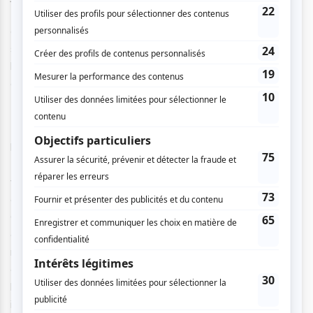
Wick : Parabellum
: ___ ». Nous ne savons pas encore de
quel nombre cette case sera remplie, mais nous pouvons
supposer qu’il dépassera les 128 ! C’est alors prévenus du
but de John Wick que nous nous installons pour ces 2h20
de bombe d’action cinématographique.
Les premières images laissent apparaitre un John Wick
blessé, errant dans les rues de Manhattan avec son chien.
Il est 17h38. À 18h00, il sera excommunié et sa tête
vaudra 14 millions de dollars. En effet, Wick a commis un
crime irréparable : assassiner au sein de l’hôtel Continental.
C’est dans une course contre la montre qu’il envoie son
chien au Continental et se rend à la bibliothèque pour
récupérer certaines affaires. Alors, le premier combat
commence contre Ernest, interprété par le joueur de
basket Boban Marjanovic mesurant 2,24m. C’est
impressionnés que nous voyons de quoi est capable John