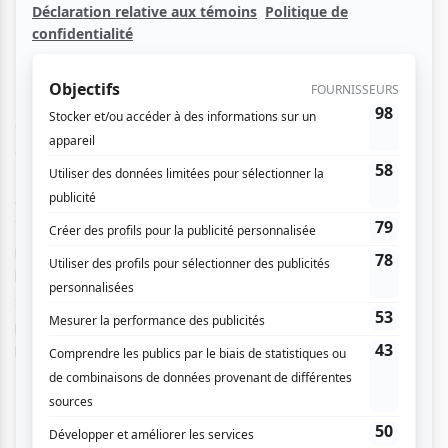
plus
punché
de l’année !
C’est au cinéma Banque Scotia de Montréal que nous
découvrons en avant-première ce troisième opus :
John
Wick
:
Parabellum
. À peine arrivés au cinéma qu’on nous
offre un porte clé du Continental, le célèbre hôtel où John
Wick et tous les meilleurs tueurs en séries de la ville se
retrouvent. En parallèle, des activités en réalité virtuelle en
lien avec le film sont proposées par
MontVR
et
la société
Surmesur
promeut des complets « à la John Wick ». Il n’y a
pas à dire, le marketing autour du film nous met déjà dans
l’ambiance !
Dans la salle de cinéma, il est écrit sur le grand écran : «
John Wick 1
: 77 morts /
John Wick 2
: 128 morts /
John