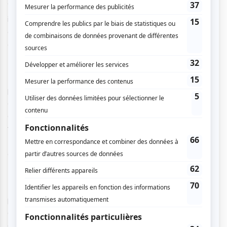
Wick avec un simple livre contre un géant. À partir de cet
instant, ça ne s’arrête plus. Du Chinatown newyorkais aux
écuries de Manhattan, il se bat, encore et encore, et nous
en prenons plein les yeux.
Il part ensuite à Casablanca pour retrouver Sofia, incarnée
par l’actrice Halle Berry. Si vous pensiez que Wick était
gaga de son chien au cours des précédents films, attendez
de voir Sofia et ses deux bergers allemands entrainés pour
tuer : vous ne pensiez pas ça réalisable, mais
John Wick :
Parabellum
l’a fait ! Puis, de retour à New York, Wick se
dirige vers l’hôtel Continental le temps d’une soirée…
Le réalisateur Chad Stahelski, déjà réalisateur des deux
premiers opus, mène un film extrêmement soigné. Il réussit
à mêler avec aisance différents mondes esthétiques tels
que celui des opératrices très «
rockabilly
», puis de la