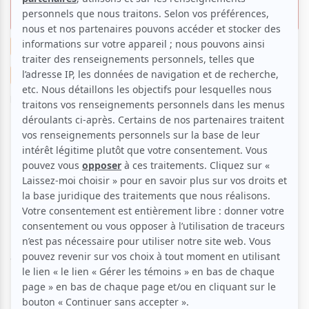
jamais !
Cinéma
Suggestions de sorties
La critique cinéma de Clara
Par
Clara Bich
| 15 mai 2019 | Contenu original
Dans ce nouvel opus, John Wick prépare la guerre
(du latin
parabellum
). Excommunié, il va devoir
combattre tous les tueurs en série de New York et
de Casablanca. Avec des séquences d’actions plus
incroyables les unes que les autres, c’est avec
aisance que Keanu Reeves revêt la veste de John
Wick pour une troisième (et dernière ?) fois. Avec
Halle Berry et Laurence Fishburne au casting,
John
Wick : Parabellum
est clairement le blockbuster le