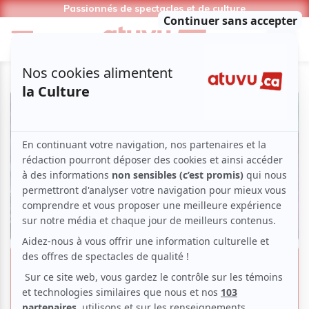
Passionnés de spectacles et de culture
John Wick : Parabellum | Un
troisième opus plus musclé que