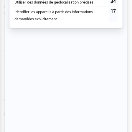
mafia russe et leurs danseuses étoiles, en continuant avec
les ruelles de Casablanca et, pour terminer, l’hôtel
Continental qu’on (re)découvre avec plaisir. La réalisation
est fluide et le travail du chef opérateur, le danois Dan
Lautsen, est à souligner tellement chaque plan de combat
est bien filmé. Bien que la majorité de ces séquences
soient chargées, rapides et intenses, la justesse des plans
et du montage vous fera apprécier le film.
Bien que
toomuch
soit tout de même le mot d’ordre de ce
film,
John Wick : Parabellum
répond aux attentes de la
communauté de fans, c’est-à-dire savoir si John Wick est
invincible. Vous passerez un bon moment de
divertissement devant ce film d’action extravagant. Petit
bonus, avec Laurence Fishburne au casting, cela fera
également plaisir aux cinéphiles qui retrouveront à l’écran
de ce troisième opus le duo du film
Matrix
qui était déjà