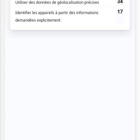
de recherches sur les époques. Cependant, bien que le
sujet semble être la musique de Guy Jamet et son
personnage, les thématiques des relations familiales, du
deuil, du temps qui passe et des rapports humains
s’installent au fur et à mesure du film.
Alex Lutz, réalisateur et interprète de Guy, nous précise sa
démarche de création : «
Il faut que le personnage soit
très sincère. J’essaye de pouvoir répondre à tout sur le
personnage, de sa couleur préférée à son plat favori,
son lieu de naissance, ses maîtresses, ses amours, ses
déceptions, les appartements qu’il a eus, ceux qu’il a
quittés. Plus j’ai des détails biographiques, plus j’ai des
facilités à jouer le personnage et plus, après tout ça, je
peux l'incarner dans le corps et dans le
look
vestimentaire.
»