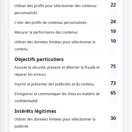
Samedi soir, la soirée de clôture s’est terminée à l’Agora
Hydro-Québec du Cœur des sciences de l'UQÀM, et on
espère que vous aviez fait
votre récent traitement de
blanchiment des dents
car il fallait s’attendre à être pris en
photo par Maryse Boyce ! Vous pouvez d’ailleurs retrouver
toutes ses photos du FNC en
cliquant ici
.
Bien que dimanche 14 octobre, le festival ait présenté
Burning
de Lee Chang-Dong et une nouvelle séance de
The House That Jack Built
de Lars Van Trier, c’est le
samedi 13 octobre que se clôturait officiellement le FNC
avec
Guy
, le second long-métrage d’Alex Lutz.
GUY
d’Alex Lutz, un film touchant et un hommage à la
musique française