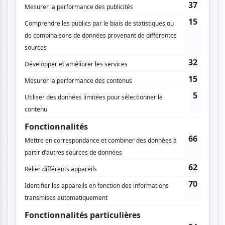
Gauthier apprend qu’il est le fils illégitime de l’artiste Guy
Jamet, un chanteur populaire français âgé de 74 ans. Bien
qu’il ait promis à sa mère de garder le secret, il va réaliser
un documentaire sur son père, Guy, pour apprendre à le
connaître.
Du point de vue narratif, l’histoire est touchante et elle
viendra vous émouvoir grâce à la performance de Lutz qui
livre un sans-faute dans l’incarnation de cet homme de 74
ans. Techniquement, la force de
GUY
, ce « documentaire
fictif », est l’alternance des différents formats (notons les
clips au format 1:1 avec beaucoup de grains sur la pellicule
qui alternent avec le reste des images tournées en
numérique). On passe à travers 40 ans d’histoires, de
looks
, de musiques :
GUY
fait preuve d’un immense travail