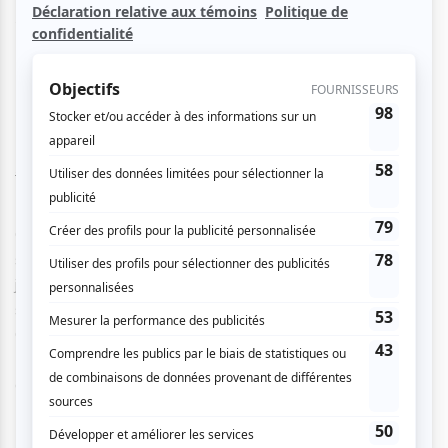
personnages en signant un chef d’œuvre
cinématographique.
Soirée de clôture du FNC
Cette année encore, le FNC fut un triomphe : plusieurs
séances de films affichaient complet, les fêtes ont duré
jusqu’au bout de la nuit, des surprises ont étonné les
spectateurs comme
ROMA,
le dernier film d’Alfonso
Cuaron, et la Louve d’Or a été remise au Québécois
Philippe Lesage pour
Genèse
, son nouveau long-métrage
avec Théodore Pellerin, Noée Abita, Paul Ahmarani et
Pier-Luc Funk.