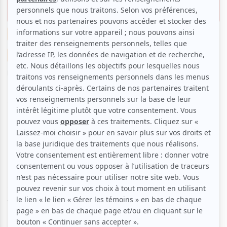
d'oeuvre qui clôture le FNC
Cinéma
Festival
Portrait
Entrevue
Suggestions de sorties
La critique cinéma de Clara
Par
Clara Bich
| 18 octobre 2018 | Contenu original
e
Samedi dernier s’est clôturée la 47
édition du
Festival du Nouveau Cinéma avec
Guy
, un
documentaire fictif sur un artiste inexistant. Alex
Lutz, réalisateur et acteur français, nous livre la
carrière du chanteur Guy Jamet à travers des clips,
des concerts et des entrevues. Avec ce film, Lutz fait
danser et fredonner. On ressort de la salle un petit
peu mélancoliques face à son inexistence et
finalement, en pensant à lui, il se peut qu'on continue
de le faire vivre longtemps.
Lutz démontre encore
une fois sa maîtrise dans la création de