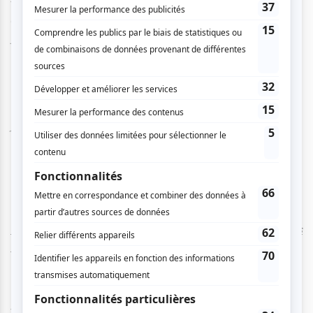
fascinant dans la forme et loufoque dans le fond, l’idée
d’une pièce de théâtre semble présente. Il nous précise : «
Je n’ai jamais écrit des pièces et je ne pense pas en
écrire dans le futur. Je ne connais rien à la mise en scène
de théâtre et je ne me sentirais pas légitime de faire du
théâtre, alors qu’en cinéma, mon outil je le forge depuis
que j’ai 15 ans. À chaque film, j’apprends des choses et
j’ai l’impression de les maîtriser. Mais j’aimerais bien
que quelqu’un fasse une mise en scène théâtrale d’
Au
Poste!,
ça oui !
»
Un non-sens spatio-temporel : découverte d’un univers
absurde et captivant !
Dupieux nous transpose dans un univers complètement
fictif, hors du temps, où internet, les machines à écrire, les