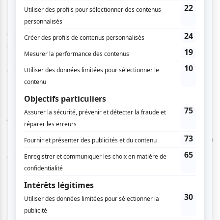
savais que j’écrivais une sorte de comédie à texte qui
fonctionne comme une pièce de théâtre. On ouvre les
portes, on les referme et au final on est entre deux
personnages qui discutent : c’est une pièce de théâtre.
Sur un film comme ça – comme au théâtre – on ne peut
pas improviser. Je ne suis pas friand de l’improvisation,
qui est un domaine à part entière. C’est un mode
d’écriture particulier et on ne peut pas s’improviser
improvisateur. Dans
Au Poste!,
l’improvisation n’a
jamais été prévue. En revanche, la naturalisation, le fait
que le texte soit très écrit et que le comédien se
l’approprie pour le rendre naturel, ça oui. Tous les jours il
y avait un travail de naturalisation pour que les
dialogues aient l’air réalistes et confortables dans la
bouche des acteurs.
»
Finalement, bien que Quentin Dupieux nous livre un film