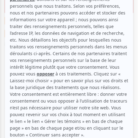
surprend avec ce nouveau film
Cinéma
Portrait
Entrevue
Suggestions de sorties
La critique cinéma de Clara
Par
Clara Bich
| 19 octobre 2018 | Contenu original
Quentin Dupieux marque son grand retour au cinéma
avec son nouveau film
Au Poste!
, une œuvre à mi-
chemin entre la pièce de théâtre et l’objet purement
métafilmique : de quoi surprendre, faire rire et
éblouir. Récipiendaire du Prix du Public Temps Ø au
Festival du Nouveau Cinéma (FNC),
Au Poste!
est e
n
salle depuis vendredi 19 octobre. A
vec Benoît
Poelvoorde,
Grégoire Ludig et le rappeur Orelsan,
mais aussi des caméos d’Alain Chabat et de Michel
Hazanavicius,
cet objet filmique inhabituel
vous fera
passer un moment de cinéma loufoque et assez