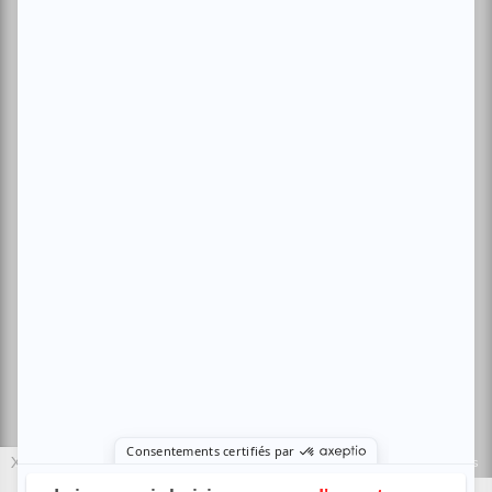
Archives
Conditions d'utilisation
Politique de confidentialité
Nous contacter
Sites amis:
Baron MAG
Bible Urbaine
Le Canal Auditif
Sors-tu.ca
4521 Boul. Saint-Laurent, Montréal, QC H2T 1R2, Canada
© Copyright ATUVU.CA Tous droits réservés
X
Le nouveau site atuvu.ca a reçu le soutien du Fonds du Canada pour les
périodiques