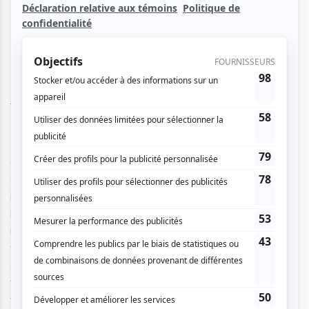
surprenant !
Du théâtre au métafilm
Dans
Au Poste!,
Fugain (Grégoire Ludig) donner sa
déposition au commissaire Buron (Benoit Poelvoorde)
après avoir fait la découverte d’un cadavre en bas de son
immeuble. L’interrogatoire va alors durer toute la nuit et des
intermèdes narratifs surprenants vont surgir au fur et à
mesure de la narration. En ne sortant pas du commissariat,
vous rentrerez dans les souvenirs de Fugain grâce à des
artifices cinématographiques maîtrisés. Étonnement, ce
film extrêmement métafilmique utilise beaucoup de codes
théâtraux. Quentin Dupieux nous en dit davantage : «
Je