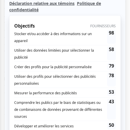
souhaitent retourner vivre à Moscou suite à la disparition
de leur père. Seulement, malgré leurs désirs de départ,
Andrei épouse une jeune femme du village et devient père,
Olga se tue au travail, Macha s’éprend d’amour pour le
commandant Verchinine et Irina accumule les emplois
alimentaires pour continuer de vivre. Plus le quotidien les
étouffe, plus la vie les rattache malgré eux à cette petite
ville et Moscou ne devient qu’un rêve sans réalité.
Avant même le début du spectacle, nous découvrons une
projection en avant-scène d’une mosaïque colorée de
cernes de bois. Lorsque le rideau s’ouvre, nous retrouvons
cette même disposition au sol et au mur arrière de la scène.
La pièce s’ouvre sur un tableau de famille, où les trois
sœurs sont vite identifiées à l’aide de ballons de baudruche
colorés dans la main.