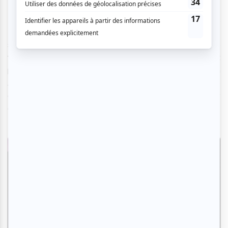
Les acteurs sont tous excellents. Evelyne Brochu,
Rebecca Vachon et Noémie Godin-Vigneau livrent trois
sœurs fusionnelles, des femmes fortes et d’une immense
tristesse qui leur fera brûler chaque instant doux et
précieux de ces moments de vies. Éric Bruneau en
Alexandre Verchinine nous enivre avec son personnage
qui parfois nous rappelle le Dalí interprété par Adrien Brody
dans
Minuit à Paris
de Woody Allen.