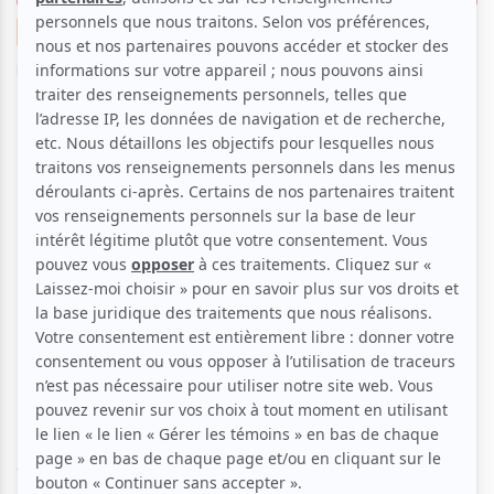
Théâtre
Suggestions de sorties
Par
Clara Bich
| 11 mars 2020 | Photo : Yves Renaud | Contenu
original
C’est René Richard Cyr qui signe la mise en scène de
Les Trois Sœurs
de Tchekhov au Théâtre du Nouveau
Monde, en diffusion du 3 au 28 mars 2020. Mettant
en scène Evelyne Brochu, Noémie Godin-Vigneau,
Rebecca Vachon, Émilie Bibeau, Éric Bruneau ou
encore Guillaume Cyr, la traduction du texte est
limpide, le jeu d’acteurs brillant et les décors
surprenants. Une très belle mise en scène.
Dans une petite ville égarée de Russie, les trois sœurs
Olga, Macha et Irina habitent avec leur frère Andrei. Elles