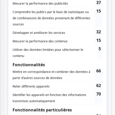
actes. Ceux-ci restent tout du long dans ce cube,
enfermés, sans pouvoir sortir de scène. Personnages et
persona
deviennent alors enfermés dans ce petit espace,
ce petit appartement, ce petit village. C’est en étant les
uns sur les autres, de plus en plus serrés, collés, que les
relations humaines vont se briser au fur et à mesure.
Bien que
Les Trois Sœurs
dressent un tableau
extrêmement réaliste d’émotions tristes, René Richard Cyr
met en avant l’humour de Tchekhov dans son adaptation.
On prend plaisir à (re)découvrir des répliques drôles, ce qui
semble avoir plu à une bonne partie de la salle à en croire
les rires entendus. Datant de 1901, ce texte est toujours
aussi actuel. Il aborde de manière très moderne
l’émancipation des femmes, la solitude et la tristesse, les
désirs et les fantasmes autour des grandes villes et les
conflits générationnels.