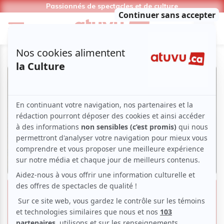
Passionnés de spectacles et de culture
Les 3 soeurs au TNM | un voyage
en pleine Russie tchekhovienne