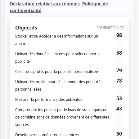
Boulay, Daniel Bélanger, Arthur H, Biga*Ranx et plein
d’autres noms de la scène francophone!
Hier soir, le festival révélait la suite… La rédaction
d’
atuvu.ca
a parcouru la programmation et vous propose
une sélection de 10 concerts extérieurs et gratuits à ne
pas manquer!
NOS 10 COUPS DE COEUR
FouKi |
Zayon
9 juin
FouKi
s’arrête aux Francos avec
Zayon
son plus récent
opus paru en 2023. Il nous invite dans cet endroit idyllique
et intangible - le « Zayon » - où il fait la rencontre de
nombreux collaborateurs musicaux. Une odyssée de sons,