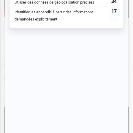
Bon Enfant
10 juin
Pour ce deuxième jour des Francos, on vous propose une
petite virée dans la musique enchanteresse de
Bon
Enfant
. Après un succès retentissant en 2019 avec leur
premier album d'ambiance
médiéval fantastique + vin
, le
groupe ajoute un deuxième album à son catalogue :
Diorama
, qui propose une palette sonore encore plus
grande.