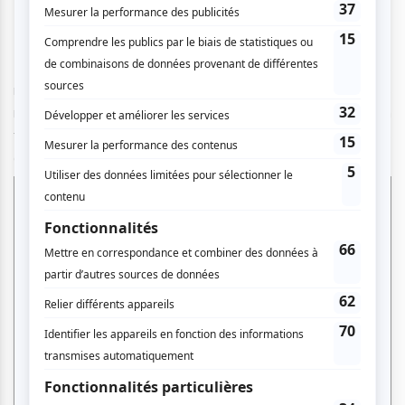
9 juin
Produit groovy du Lac Saint-Jean,
Gros Mené
regroupe les
musiciens Fred Fortin et Olivier Langevin depuis
maintenant près de 30 ans. Le duo revient avec un
troisième album
Pax Et Bonum
, qui prend des airs
de
trip
immersif, vaste célébration occulte et délurée!