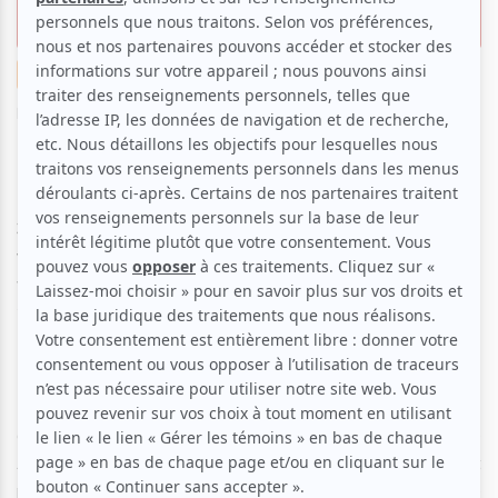
coups de coeur
Musique
Festival
Par
Eléonore Paul
| 25 mai 2023 | Contenu original
Dans quelques jours, le festival des Francos de
Montréal arrive au Quartier des Spectacles pour une
34e édition (du 9 au 17 juin) qui, encore une fois, sait
varier les plaisirs entre grands noms de la scène
francophone, et artistes émergents à suivre de
près…
Il y a quelques semaines, le festival nous donnait un avant-
goût du rendez-vous en annonçant que M, Louane, Louise
Attaque, Camélia Jordona ou encore Juliette Armanet
partageraient la programmation en salle avec Isabelle