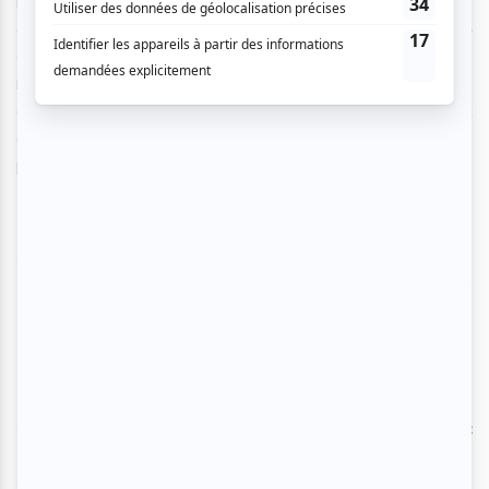
main, en improvisant des rythmes de flamenco. Plusieurs
chansons ont fait danser toute la salle, comme « Tu y yo »
ou encore « Mi amor » où les consonances espagnoles
nous transportaient mentalement sur des plages
ensoleillées. Enfin, c’est après un rappel que Kendji Girac
est revenu sur scène interpréter « Andalouse », l’un de ses
plus gros succès.
C’est donc jeudi 5 mars que Kendji Girac donnait son
premier concert québécois et les spectateurs lui
avaient réservé un accueil chaleureux et affectueux !
Beaucoup ont d’ailleurs montré leurs engouements
en connaissant les paroles de ses chansons par
cœur et en dansant dans les allées des gradins.
Notons également la beauté de sa musique : de
pouvoir réunir à la fois de jeunes adolescents avec
leurs parents et des spectateurs plus âgés. Bref,
pour un premier concert, Kendji Girac a montré qu’il