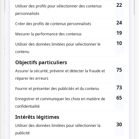
C’est le chanteur québéco-libanais
Mory Hatem
(La voix
2019) qui a ouvert le concert en y faisant la première
partie. À travers plusieurs reprises de grands classiques, le
jeune interprète a montré les différents styles qu’il aimait
interpréter. Il a réussi à faire danser la salle sur « Aicha » de
Khaled et à transmettre beaucoup d’émotions en
interprétant, à sa manière, « S.O.S d’un terrien en détresse
» de Daniel Balavoine.
Puis, Kendji Girac est entré sur scène, accompagné de ses
musiciens après cette première partie très sympathique.
Vêtu d’une chemise exotique rosée à motifs de palmiers et
interprétant « Me Quemo », où il précise « Et j'ai toujours le
cœur en été / Comme une étincelle à mes côtés / Comme
un feu qui me colle à la peau » : autant vous dire que nous