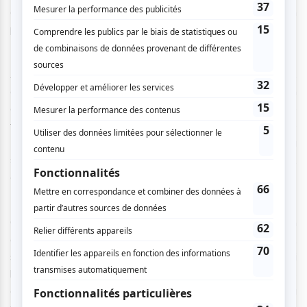
avons rapidement oublié l’hiver pour nous transporter en
pleine soirée d’été !
Après plusieurs titres sur ses relations amicales,
amoureuses et familiales (nous avons appris que la passion
de la musique lui venait de son père qui chantait au coin de
feu lorsqu’il était enfant), il a alors été rejoint par Ginette
Reno pour interpréter un duo très émouvant de « Je serai là
». À ce moment-là, tout l’Olympia, qui affichait complet,
était debout.
C’est accompagné d’un batteur, d’un pianiste et d’un
guitariste, qu’ils ont continué ce concert très agréable, aux
sonorités gitanes et aux airs dansants. Le guitariste qui
l'accompagnait était extrêmement talentueux et nous
avons pris un grand plaisir à les voir s'amuser, guitares à la