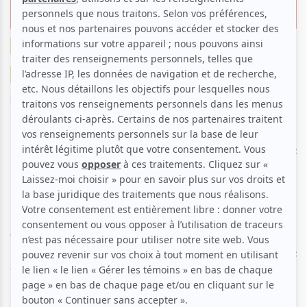
plein hiver montréalais
Musique
Divertissement
Suggestions musicales
Suggestions de sorties
Par
Clara Bich
| 10 mars 2020 | Photo : Olympia de Montréal |
Contenu original
C’est le chanteur et guitariste français Kendji Girac
qui a apporté un peu de soleil à l’Olympia de
Montréal le 5 mars dernier. Âgé de 23 ans, Kendji
Girac est le vainqueur de The Voice France en 2014.
Il connait rapidement un succès fulgurant avec son
titre « Color Gitano » qui obtient plus de 130 millions
de vues sur YouTube. D’origine catalane, Kendji Girac
fait de la musique pop aux influences flamencas. Son
premier album reste numéro un des ventes pendant
plus de 12 semaines et il figure parmi les 20 albums