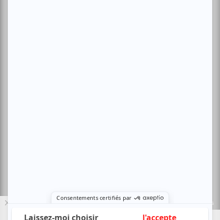
Conditions d'utilisation
Politique de confidentialité
Nous contacter
Sites amis:
Baron MAG
Bible Urbaine
Le Canal Auditif
Sors-tu.ca
4521 Boul. Saint-Laurent, Montréal, QC H2T 1R2, Canada
© Copyright ATUVU.CA Tous droits réservés
X
Le nouveau site atuvu.ca a reçu le soutien du Fonds du Canada pour les
périodiques