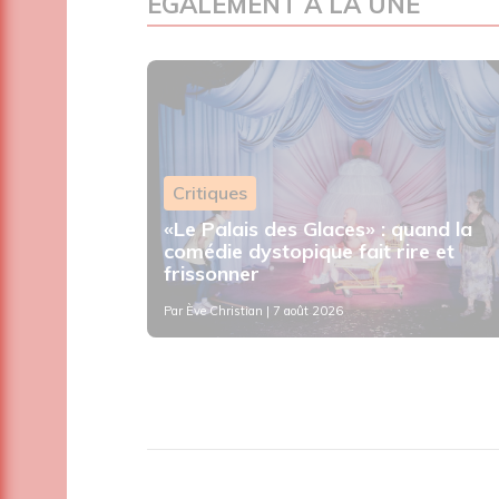
ÉGALEMENT À LA UNE
Critiques
«Le Palais des Glaces» : quand la
urs et de
comédie dystopique fait rire et
 2 à 8 ans
frissonner
Par
Ève Christian
| 7 août 2026