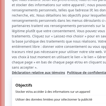
Les Galas « Carte blanche 
et tous les âges !
Humour
Festival
Suggestions de sor
Par
Clara Bich
| 19 juillet 2018 | Contenu ori