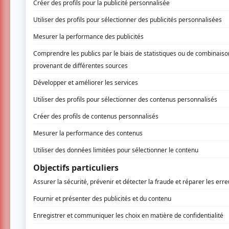
Du 19 au 22 juillet, Juste Pour Rire prés
par Laurent Paquin, Pier-Luc Funk, Jere
comme des cartes blanches où chaque ani
demande. De l’humour absurde aux artiste
humoristes de la relève, il y en aura pour
Pour le premier Gala animé par Laurent Paquin
prônant la diversité. Jean-Philippe Baril Gué
l’animateur qui a souhaité « donner plus de p
de « mélange[r] vieux routiers et relève en h
avec un numéro collectif de femmes où vous
Anaïs Favron ensemble sur scène. Cela promet