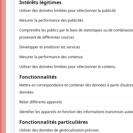
Le 20 juillet 2018, Pier-Luc Funk animera le 
effet, avec Pierre-Yves Roy-Desmarais, Yann
histoire de famille ce spectacle-là ! », préc
et appartenant tous à la relève, mettront en 
l’hommage » explique Jean-Philippe Baril Gué
Le 21 juillet 2018, les Denis Drolet – humoris
se démarquent du lot », disent-ils. En effet,
encore les Pic-Bois feront partie de la soir
que ceux qu'ils ont l’habitude de faire. Ave
Sonia Cordeau, cela promet d’être cocasse !
Enfin, le 22 juillet 2018, Jeremy Demay invit
Mehdi Bousaidan, Olivier Martineau, Mathie
qu’il soit un peu navrant de noter que cette
même des sketches percutants ! Ces humoriste
un point commun : ils sont talentueux ! Jéré