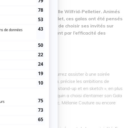
entera quatre Galas à la salle Wilfrid-Pelletier. Animés
my Demay et les Denis Drolet, ces galas ont été pensés
mateur a eu le privilège de choisir ses invités sur
s bien établis, en passant par l’efficacité des
 tous les goûts !
 le 19 juillet 2018, vous pourrez assister à une soirée
rard, metteur en scène du gala, précise les ambitions de
lace aux femmes, à la fois en stand-up et en sketch », en plus
umour ». En effet, Laurent Paquin a choisi d’entamer son Gala
 pourrez voir Katherine Levac, Mélanie Couture ou encore
 d’être très divertissant !