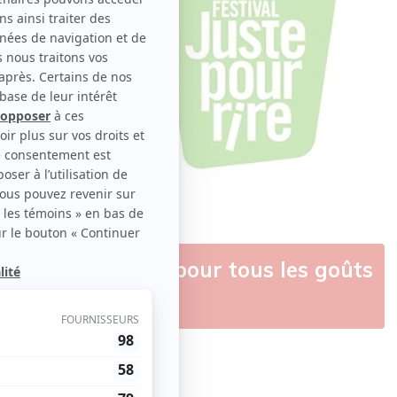
» : du rire prévu pour tous les goûts
ties
ginal