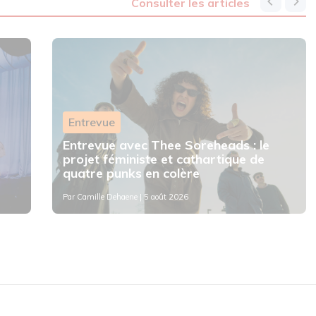
consulter les articles
Entrevue
Entrevue avec Thee Soreheads : le
projet féministe et cathartique de
quatre punks en colère
Par
Camille Dehaene
| 5 août 2026