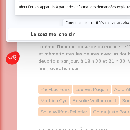
Gilles Cormier précise : « Vous n’allez pas voi
Ces quatre Galas du Festival Juste Pour
spectacles orientés sur la diversité de
cinéma, l’humour absurde ou encore l’eff
et même toutes les heures avec un double
deux fois par jour, à 18 h 30 et 21 h 30
finir) avec humour !
Pier-Luc Funk
Laurent Paquin
Adib A
Mathieu Cyr
Rosalie Vaillancourt
Sam
Salle Wilfrid-Pelletier
Galas Juste Pour