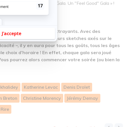
r un Gala, vous allez vivre un Gala. Un "Feel Good" Gala » !
 Rire semblent vraiment attrayants. Avec des
s humoristes – et donc de leurs sketches axés sur
le
icacité
–
, il y en aura pour tous les goûts, tous les âges
 choix d’horaire ! En effet, chaque gala sera joué
. Vous pourrez alors commencer votre soirée (ou bien la
lkhalidey
Katherine Levac
Denis Drolet
 Breton
Christine Morency
Jérémy Demay
 Rire