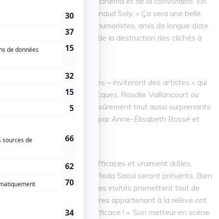
second Gala sous le signe du cinéma et de la convivialité. En
ick de Martino ou encore Arnaud Soly, « Ça sera une belle
ise Pier-Luc Funk. En effet ces humoristes, amis de longue date
scène « L’amour du cinéma : de la destruction des clichés à
rard, metteur en scène.
tes particulièrement loufoques – inviteront des artistes « qui
 Philippe-Audrey Larrue-St-Jacques, Rosalie Vaillancourt ou
ée et délivreront des sketches sûrement tout aussi surprenants
c le duo Guy et René présenté par Anne-Élisabeth Bossé et
era des humoristes connus, efficaces et vraiment drôles.
u Cyr, Kev Adams ou encore Reda Saoui seront présents. Bien
 soirée sera 100% masculine, les invités promettent tout de
s, certains établis et d’autres appartenant à la relève ont
my Demay prévoit « un Gala efficace ! ». Son metteur en scène