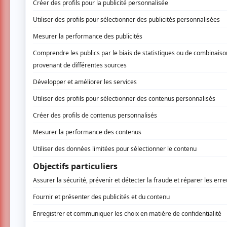
Le festival « Le Grand Montréal Comédie 
Comique ». Installé en ville pendant deu
d’ouverture était similaire à celui de l
Gabriel d’Almeida Freitas. Le concept lu
micro ouvert pendant 60 secondes. Au b
et le micro se coupe, un pari risqué pour
Montréal samedi soir !
Avant l’arrivée de Gabriel d’Almeida Freitas 
hauteur du concept d’une durée de 10 second
goût ! Rapidement, c’est acclamé par une sal
scène. C’est en précisant « le temps est relati
sketch d’une minute pour ouvrir la voie à ses
spectateurs étaient prêts à rire, peut-être mê