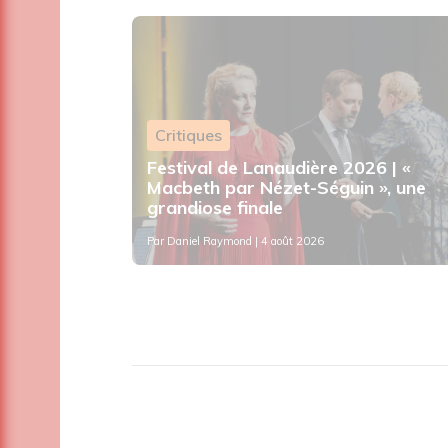
Critiques
out
Festival de Lanaudière 2026 | «
Mon jour
Macbeth par Nézet-Séguin », une
grandiose finale
Par
Daniel Raymond
| 4 août 2026