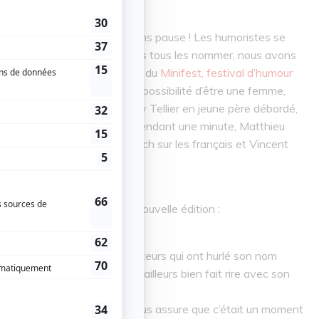
mais 100 minutes de show sans pause ! Les humoristes se
Bien que nous ne puissions pas tous les nommer, nous avons
 portait fièrement son t-shirt du
Minifest, festival d’humour
oisvert et son sketch sur l’impossibilité d’être une femme,
des travaux à Montréal, Billy Tellier en jeune père débordé,
 des « oui » et des « yeah » pendant une minute, Matthieu
rançois Dénommé et son sketch sur les français et Vincent
ment marqués pour cette nouvelle édition :
voler sa minute par les spectateurs qui ont hurlé son nom
lodeau. Celui-ci nous a d’ailleurs bien fait rire avec son
toilette dans la salle ! On vous assure que c’était un moment