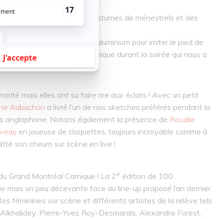
tés au Moyen-Âge avec des costumes de ménestrels et des
qui s’est emballé de papier aluminium pour imiter le pied de
aient sur scène. Un moment unique durant la soirée qui nous a
ité mais elles ont su faire rire aux éclats ! Avec un petit
ane Aubuchon
a livré l’un de nos sketches préférés pendant la
ness anglophone. Notons également la présence de
Rosalie
iveau
en joueuse de claquettes, toujours incroyable comme à
itté son cheum sur scène en live !
e
 du Grand Montréal Comique ! La 2
édition de 100
 mais un peu décevante face au line-up proposé l’an dernier.
es féminines sur scène et différents artistes de la relève tels
 Alkhalidey, Pierre-Yves Roy-Desmarais, Alexandre Forest,