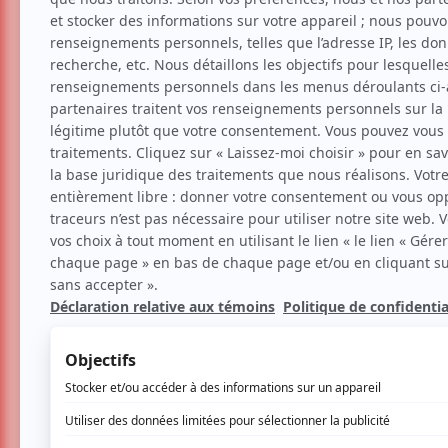
100 humoristes en 100 mi
sympathique
Humour
Festival
Suggestions de sor
Par
Clara Bich
| 25 juin 2019 | Contenu origi