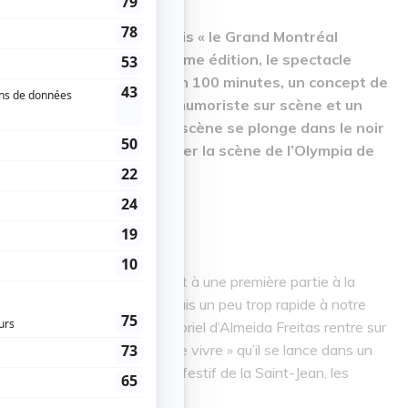
Fest » s’intitule désormais « le Grand Montréal
x semaines pour sa deuxième édition, le spectacle
’an passé : 100 humoristes en 100 minutes, un concept de
i aussi reste le même : un humoriste sur scène et un
e
out de la 61
seconde, la scène se plonge dans le noir
 plus d’un artiste venu frôler la scène de l’Olympia de
sur scène, nous avons eu droit à une première partie à la
es. C’était sympathique, mais un peu trop rapide à notre
le quasiment comble que Gabriel d’Almeida Freitas rentre sur
f et ce soir on va vraiment le vivre » qu’il se lance dans un
 99 invités. En ce week-end festif de la Saint-Jean, les
me un peu trop... !