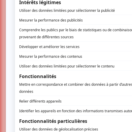
Cette année, plus d’entracte d’une minute 
suivent les uns après les autres sur scène. 
pris plaisir à écouter François Tousignant qui
indépendant
en ville du 24 au 29 juin, Sam B
Sylvain Larocque qui aborde le sujet fâcheux 
Antoni Remillard qui nous a livré uniquement
Pepper qui a fait tomber Joe Guerin, Jean-F
Morin sur le fait d’être gay !
Quelques moments mémorables nous ont vrai
L’humoriste Guillaume Pineault s’est fait 
pendant 60 secondes à la demande de Yan Bi
humour noir.
Alex Roof a lancé 191 rouleaux de papier 