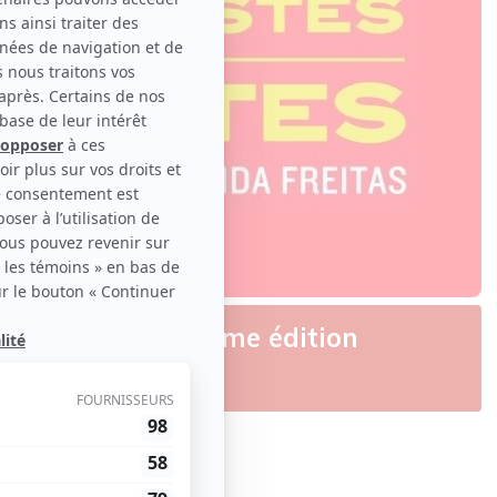
nutes, une deuxième édition
ties
Famille
nal