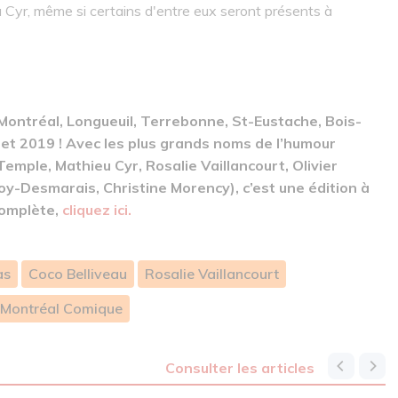
 Cyr, même si certains d'entre eux seront présents à
Montréal, Longueuil, Terrebonne, St-Eustache, Bois-
llet 2019 ! Avec les plus grands noms de l’humour
Temple, Mathieu Cyr, Rosalie Vaillancourt, Olivier
oy-Desmarais, Christine Morency), c’est une édition à
complète,
cliquez ici.
as
Coco Belliveau
Rosalie Vaillancourt
 Montréal Comique
consulter les articles