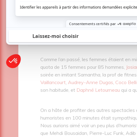
incroyable !
Yorick et Pierrick qui nous ont transpor
chansons paillardes!
Notre moment préféré de tous : Joe Guerin 
micro pour les futurs humoristes qui arriv
fait couler une petite larme de rire !
Comme l’an passé, les femmes étaient en minor
quota de 15 femmes pour 85 hommes,
Josi
soirée en imitant Samantha, la prof de fit
Vaillancourt
,
Audrey-Anne Dugas
,
Coco Bell
son habitude, et
Daphné Letourneau
qui a qu
On a hâte de profiter des autres spectacles
humoristes en 100 minutes était sympathique
Nous aurions aimé voir un peu plus d’humorist
que Mehdi Bousaidan, Pierre-Luc Funk, Adib