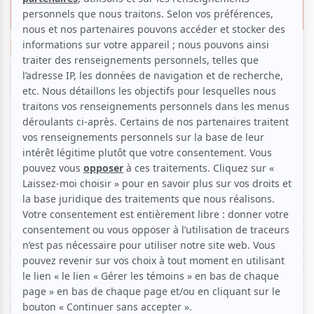
Danse et Musique
Danse
Festival
Musique
Par
Eléonore Paul
| 1 septembre 2023 | Photo : Thibault Carron
| Contenu sponsorisé
Prêts à enfiler vos chaussures de danse?
L’Esplanade de la Place des Arts devient un plancher
de danse à ciel ouvert du 14 au 16 et du 21 au 23
septembre prochain à l’occasion du Festival TEMPÉO,
Danse et Musique!
Les 6 soirées du festival exploreront le corps dansant à
travers les différentes cultures et époques; on pourra
tourbillonner des années 60 aux années disco, et
enchainer des pas de danse latine, haïtienne, Bollywood
et autochtone. Pour l’occasion, des groupes et DJs
rythmeront vos pas chaque soir, que ce soit pour les cours