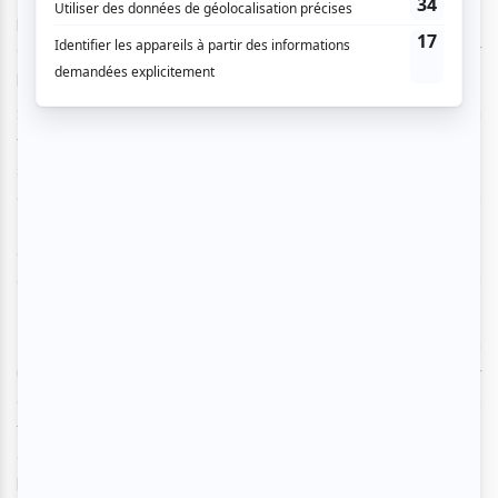
pays, mais le festival compte bien vous rappeler les
années d’antan, où musique et danse ont marqué leur
passage. Nostalgie garantie!
Si la boule à facette, les pantalons pattes d’eph’ et la
fièvre du samedi soir vous manquent, rendez-vous le 16
septembre au soir pour vous inspirer de l’énergie de Nedge
« Black Kat » Valmé, pionnière de la danse disco à
Montréal. Elle vous enseignera les mouvements
caractéristiques du style pour que vous puissiez vous
déhancher sans gênes sur les airs du groupe Chanda and
The Passengers par la suite!
La semaine suivante (le 21 septembre), on fait de nouveau
un saut dans le temps: direction les années 60 pour
célébrer les 60 ans de la Place des Arts, jour pour jour! La
troupe Swing’n’Rhytm (dirigée par Myriam Tétreault) vous
enseignera les pas de la danse rockabilly… et une fois les
bases intégrées, vous pourrez tenter vos meilleurs