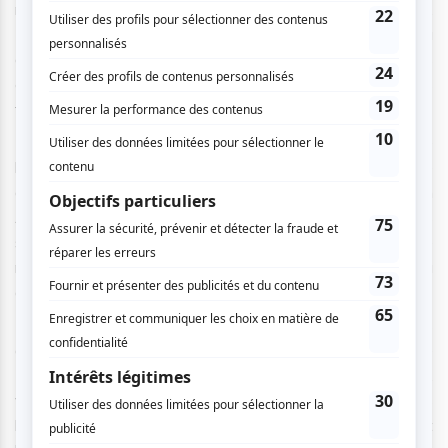
rythmes les plus connus faisant partie des danses Petwo,
Ibo ou encore Yanvaloo. L’atmosphère haïtienne continuera
avec le percussionniste et chanteur Jonas Attis qui vous
emmènera avec ses musiciens au coeur des différentes
traditions haïtiennes: Vodou, RaRa ou pop…
La fin de semaine suivante commencera avec la force de
la Cumbia (22 septembre), un genre musical et un style de
danse folklorique colombienne, dansée partout en
Amérique latine. Pour cette soirée, les mouvements
sensuels et fluides des Ballet Raices de Colombia et le
mélange des tambours traditionnels et des flûtes du
groupe Bumaranga, guideront vos pas.
Finalement, ce sont les musiques et danses autochtones
qui clôtureront le festival (le 23 septembre). La danseuse
Kanien’keha:ka (Mohawk) Barbara Kaneratonni Diabo,
vous apprendra les danses culturelles autochtones et les
histoires qui les portent. La soirée sera également