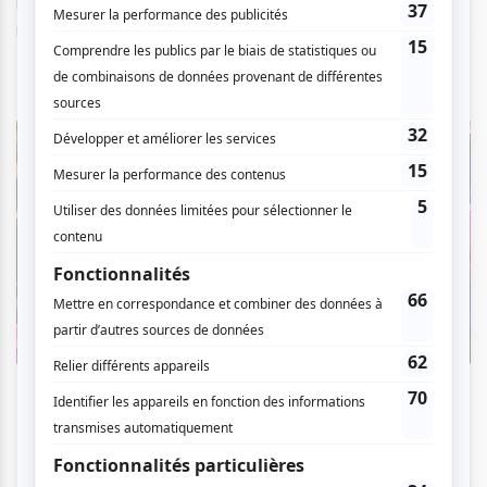
l’occasion d’écouter les artistes autochtones Pako (folk-
rock atikamekw), Maten (folk-rock alternatif) et Shauit
(reggae-pop).
La danse traverse les époques
Non seulement TEMPÉO vous fera voyager de pays en