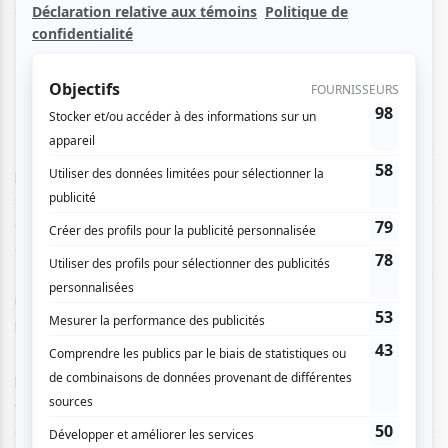
de danse ou pour les danses libres.
On danse, partout dans le monde!
Pour ouvrir le bal (le 14 septembre), le chorégraphe et
performeur contemporain Rameez Karim, accompagné de
sa troupe Veils of Bollywood, vous partagera son
expérience auprès des chorégraphes les plus renommés
de Bollywood. En guise d’introduction à la danse
Bollywood, vous apprendrez la théâtralité du style, la
rigueur du travail des jambes, mais aussi la façon idéale
pour positionner vos mains.
Le lendemain (le 15 septembre), vous pourrez prendre le
large vers l’île d’Haïti et explorer une partie de ses danses
traditionnelles. La troupe Ekspresyon (dirigée par Régine
Cadet et Sibyl Graham) vous montrera certains des pas et