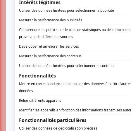
scène jazz avec les artistes de la scène plus
On retrouve des artistes qui ont marqué 
Guy
(qui fera ses adieux à la scène du FIJM l
pianiste compositeur
Chucho Valdès
(6 juil
l’iconique pianiste-compositeur
Herbie Han
révolution jazz
DOMi & JD BECK
(3 et 4 juille
Le duo fait partie de la panoplie d’artistes 
également entendre le compositeur et inter
son tube
Love Nwantiti (Ah Ah Ah)
, le 
envoutante ainsi que l’incarnation même d
juillet) qui puise dans la soul, l’électro, l
annonçait récemment la venue du group
cinquième album plus enraciné dans le jazz q
Des grands noms rassembleurs