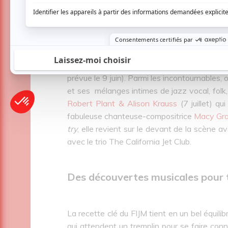
Parmi ces différentes générations d’artistes
le premier samedi de l’événement ce n’est
Ibrahim Maalouf
(29 juin) qui ouvrira le bal. 
9 juillet) aura droit à deux dates pour la
prévue le 9 juin). Parmi les incontournables,
et ses mélanges intimes de jazz vocal, folk,
Robert Plant & Alison Krauss
(7 juillet) qu
fabuleuse chanteuse-compositrice
Macy Gr
try
, elle revient sur le devant de la scène a
avec le trio The California Jet Club.
Des découvertes musicales pour 
La recette clé du FIJM tient en un bel équili
qui attendent un tremplin pour se faire conn