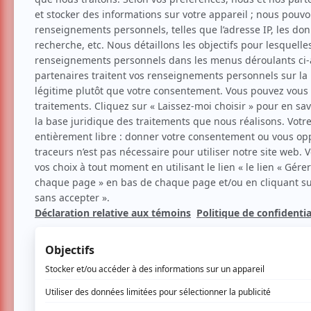
Festival International de 
toutes les générations!
Festival
Musique
Par
Eléonore Paul
| 6 juin 2023 | Contenu s