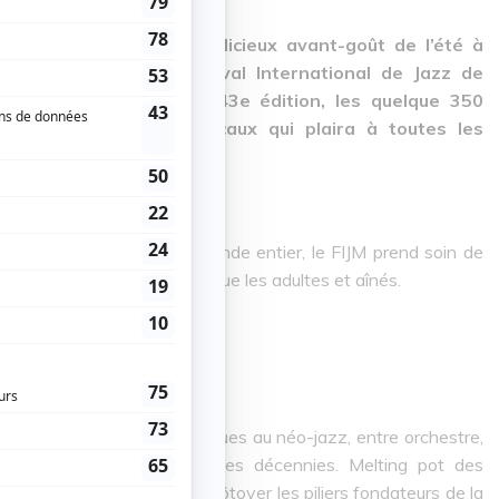
jours nous donnent un délicieux avant-goût de l’été à
de l’incontournable Festival International de Jazz de
et prochains! Pour cette 43e édition, les quelque 350
ctique de genres musicaux qui plaira à toutes les
des artistes venues du monde entier, le FIJM prend soin de
ibrer les enfants et ados, que les adultes et aînés.
 rassembler les foules: du blues au néo-jazz, entre orchestre,
 leurs mélodies traversent les décennies. Melting pot des
sicale, le Festival fait se côtoyer les piliers fondateurs de la