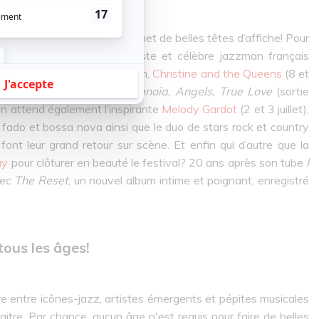
, la programmation nous promet de belles têtes d’affiche! Pour
 nul autre que le trompettiste et célèbre jazzman français
Autre artiste français de renom,
Christine and the Queens
(8 et
ncer son deuxième album
Paranoïa, Angels, True Love
(sortie
 on attend également l’inspirante
Melody Gardot
(2 et 3 juillet),
 fado et bossa nova ainsi que le duo de stars rock et country
i font leur grand retour sur scène. Et enfin qui d’autre que la
ay
pour clôturer en beauté le festival? 20 ans après son tube
I
vec
The Reset
, un nouvel album intime et poignant, enregistré
tous les âges!
bre entre icônes-jazz, artistes émergents et pépites musicales
aitre. Par chance, aucun âge n'est requis pour faire de belles