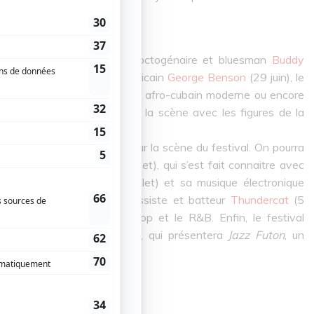
 actuelle.
l’histoire musicale comme l’octogénaire et bluesman
Buddy
e 30 juin), le guitariste américain
George Benson
(29 juin), le
let), figure importante du jazz afro-cubain moderne ou encore
cock
(3 juillet) qui partagera la scène avec les figures de la
t).
actuels à avoir été appelés sur la scène du festival. On pourra
prète nigérien
CKay
(1er juillet), qui s’est fait connaitre avec
compositeur
Thylacine
(2 juillet) et sa musique électronique
u néo-jazz: le chanteur-bassiste et batteur
Thundercat
(5
e jazz psychédélique, le hip-hop et le R&B. Enfin, le festival
e québécois
Valaire
(30 juin), qui présentera
Jazz Futon
, un
ue les précédents.