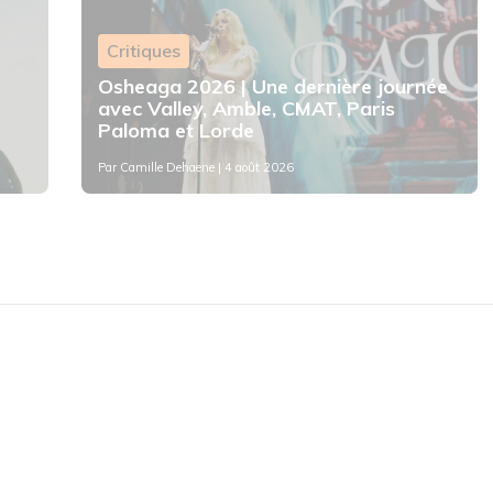
Critiques
Osheaga 2026 | Une dernière journée
avec Valley, Amble, CMAT, Paris
Paloma et Lorde
Par
Camille Dehaene
| 4 août 2026