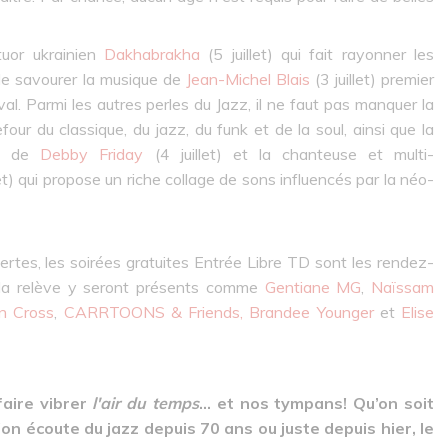
tuor ukrainien
Dakhabrakha
(5 juillet) qui fait rayonner les
 de savourer la musique de
Jean-Michel Blais
(3 juillet) premier
val. Parmi les autres perles du Jazz, il ne faut pas manquer la
refour du classique, du jazz, du funk et de la soul, ainsi que la
le de
Debby Friday
(4 juillet) et la chanteuse et multi-
let) qui propose un riche collage de sons influencés par la néo-
ertes, les soirées gratuites Entrée Libre TD sont les rendez-
e la relève y seront présents comme
Gentiane MG
,
Naïssam
n Cross
,
CARRTOONS & Friends,
Brandee Younger
et
Elise
faire vibrer
l'air du temps
… et nos tympans! Qu’on soit
on écoute du jazz depuis 70 ans ou juste depuis hier, le