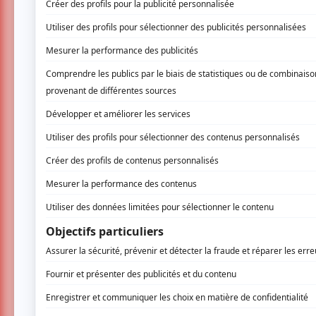
Le soleil et la chaleur des derniers 
Montréal… et qui dit été, dit retour 
Montréal (FIJM) du 29 juin au 8 juill
concerts promettent un mélange écle
générations!
Après 42 années passées à faire rayonner 
proposer une programmation qui fera autant v
L'intemporalité du jazz
La variété mélodique du jazz a le pouvoir de
groupe et seul en scène, les artistes et
inspirateurs et des innovateurs de la scène mu