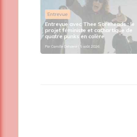
Entrevue
 sur
Entrevue avec Thee Soreheads : le
her
projet féministe et cathartique de
quatre punks en colère
Par
Camille Dehaene
| 5 août 2026