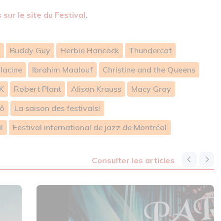
sur le site du Festival
.
Buddy Guy
Herbie Hancock
Thundercat
lacine
Ibrahim Maalouf
Christine and the Queens
K
Robert Plant
Alison Krauss
Macy Gray
kô
La saison des festivals!
l
Festival international de jazz de Montréal
consulter les articles