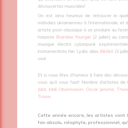
découvertes musicales!
On est ainsi heureux de retrouver le qua
mélodies ukrainiennes à l’internationale, et
artiste post-classique à se produire au festi
harpiste
Brandee Younger
(2 juillet) au car
musique électro cyberpunk expérimenta
instrumentiste Neï Lydia, alias
Bikôkô
(3 juil
soul.
Et si vous êtes d’humeur à faire des découv
vous qu’il vous faut! Nombre d’artistes d
Jalal
,
Mali Obomsawin
,
Oscar Jerome
,
Theo
Trouw
.
Cette année encore, les artistes vont 
fan absolu, néophyte, professionnel, qu'