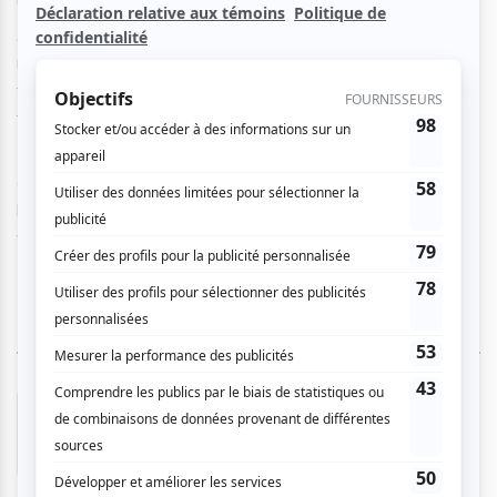
A Montréal, aucune chance que ces deux-là se
rencontrent : ils vivent à l’opposé l’un de l’autre, ne
fréquentent pas les mêmes endroits et ont des intérêts
très différents !
Mais voilà, ils ont décidé d’aller passer une fin de semaine
au soleil … seuls ! Mais ils se retrouvent à devoir partager
leur bungalow, loué deux fois par erreur…. Ces deux jours
vont sûrement être longs, très longs …
6 COMMENTAIRES DES MEMBRES
Adrien C.
- 2025-08-18 10:12:28
Nous avons découvert Luc Arsenault en allant
voir La duchesse de Langeais. A la fin de
spectacle, il annonçait être dans une autre