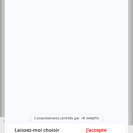
Conditions d'utilisation
Politique de confidentialité
Nous contacter
Sites amis:
Baron MAG
Bible Urbaine
Le Canal Auditif
Sors-tu.ca
4521 Boul. Saint-Laurent, Montréal, QC H2T 1R2, Canada
© Copyright ATUVU.CA Tous droits réservés
Le nouveau site atuvu.ca a reçu le soutien du Fonds du Canada pour les
X
périodiques