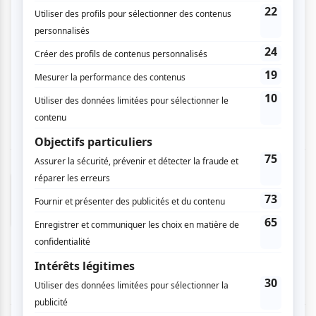
pièce d'un genre totalement différent. C'était
vraiment chouette de le voir dans deux rôle
diamétralement opposé. Une foutue fin de
semaine est une petite pièce de vaudeville.
C'est drôle. Les interprètes sont parfaits. On
passe une bonne soirée.
Bernard F.
- 2025-08-18 10:12:49
Bon spectacle dans l'ensemble. Dommage qu'il
n'y ait si peu de spectateurs. Sans doute la
canicule.