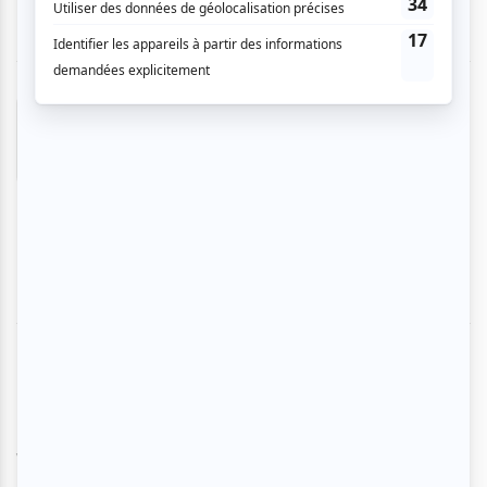
Francine C.
- 2025-07-28 10:35:13
Une soirée qui fait du bien. Bravo Carole et Luc.
C'est un petit théâtre où il se passe de grandes
choses. Allez faire un tour vous ne le
regretterez pas. Rires garantis.
‹
1
2
›
Vous devez être connecté pour