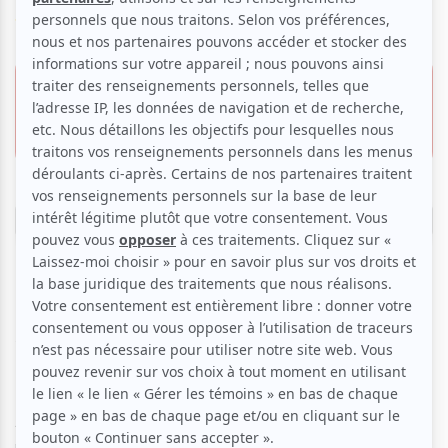
Voir les avis -->
2 juillet 2026 - 20h00
34.00 $
La Comédie de Montréal
2 pour 34.00 $
1113, boul. De Maisonneuve E.,
Montréal
Réserver
Une comédie orageuse ! Quand tu te retrouves dans
les Caraïbes pour une fin de semaine et que tu dois
partager ton cabanon avec une personne qui te
gosse !!!
Alexandra et Alexandre ne se connaissent pas et ils n’ont
rien en commun.