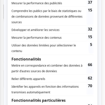
Francoise M.
- 2025-08-11 11:08:38
Une autre comédie dans cet établissement qui
ne m'a pas déçue. Très belle performance de
nos acteur "Luc et Carole" qui nous ont fait rire
pendant cette soirée. Je vous conseille d'aller
voir cette pièce ou une autre pièce et je vous
garantie que vous ne serez pas déçu.
Edith H.
- 2025-07-28 10:34:20
Luc et Carole sont formidables. Ils s'amusent,
mettent à contribution le public. Tout le monde
embarque et rit. On a passé une soirée
fantastique.