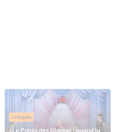
Critiques
«Le Palais des Glaces» : quand la