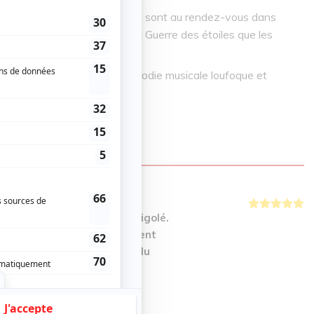
t les références québécoises sont au rendez-vous dans
utant les fans invétérés de la Guerre des étoiles que les
vec des jedis dans une parodie musicale loufoque et
BRES
tte troupe. J'ai tellement rigolé.
x et les comédien(ne)s étaient
u théâtre, c'était digne de du
ous avoir fait passer une