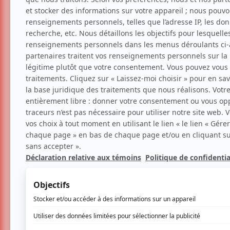
Théâtre
Musical
Création
Comédie musicale
Star Wars d'icitte : L
Voir les avis -->