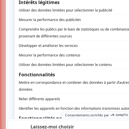
DELIRES DE MARIS : L’humour, la musique e
cette caricature musicale qui saura séduire a
amateurs de théâtre musical.
LESARTSZE : Des Stormtroopers danseront a
complètement déjantée
2 COMMENTAIRES DES MEM
Nathalie G.
- 2026-06-08 16:08:19
Première fois que je voyais ce
Les textes, les choix musicau
excellents. Ayant déjà fait d
Ionesco. Bravo et merci de n
magnifique soirée 👏♥️👏