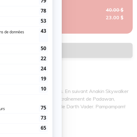
40.00 $
23.00 $
Réserver
de la prélogie de George Lucas. En suivant Anakin Skywalker
Villeneuve de Tatooine à son entraînement de Padawan,
 du côté obscur de la Force et de Darth Vader. Pampampam!