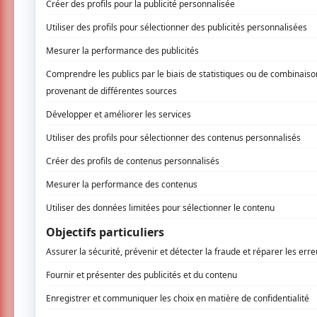
6 juin 2026 - 20h00
La Comédie de Montréal
1113, boul. De Maisonneuve E.,
Montréal
SUCCES FRINGE 2025
Adaptation musicale, satirique et déjantée 
d’une course de chars sur le circuit Gilles-
découvrez l’origine de la guerre des cônes,
Contient du sable.
PRESSE FRINGE 2025
LE DEVOIR : Irrésistiblement euphorisant