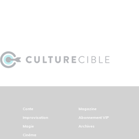
Conte
Magazine
Improvisation
Abonnement VIP
Magie
Archives
Cinéma