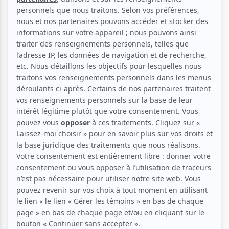
Messie
Voir les avis -->
12 décembre 2025
Offre VIP
- 19h30
40.00 $
Église Sainte-Cécile
Invitation gratuite
215, rue de Castelnau E.,
Montréal
Réserver
Admission générale.
Les portes ouvriront à 18 H 45.