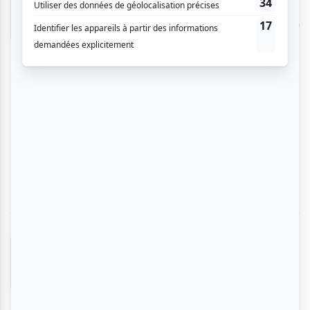
Nous avons vraiment beaucoup apprécié.
Malheureusement pour nous , la voix du '' valet ''
était souvent inaudible , ( mauvaise qualité
sonore du haut parleur près de nous ?? ) . de
sorte qu'on perdait des bouts de l'histoire. Nous
étions plusieurs dans les bancs autour de nous
à constater ce problème. Sinon ce fut
magnifique... !. Et cela fait que nous avons déjà
mis à l'agenda pour Décembre 2026 de
reprendre des billets. Merci pour ce spectacle.
Brigitte D.
- 2025-12-15 03:30:09
J'ai adoré le spectacle. J'avais déjà assisté à
une représentation du Messie de Händel mais
jamais avec le récit du valet qui ajoute une
compréhension de l'époque et des