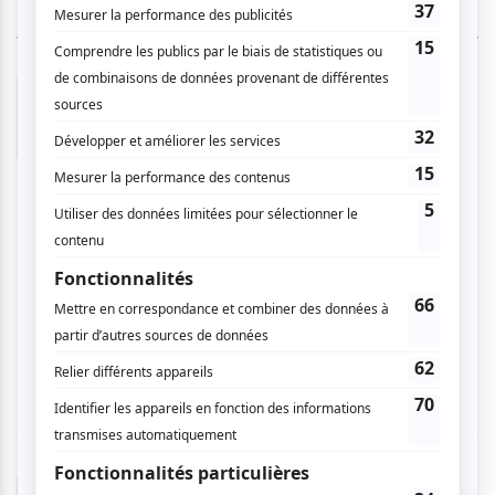
3 COMMENTAIRES DES MEMBRES
Normand L.
- 2025-12-16 08:27:08
Ai beaucoup aimé. Quelle prestation du
comédien Sébastien Dhavernas), valet de
chambre. Belle interprétation et interaction
entre le public et les musiciens. Par contre, son
micro était parfois le son était inaudible
lorsqu’il s’enflammait durant sa prestation. Les
musiciens était d’une excellente remarquable.
Ai voyagé à une autre époque et j’y ai cru. Mille
merci de croire en l’Histoire, la petite et la
Grande.
François C.
- 2025-12-15 03:29:55