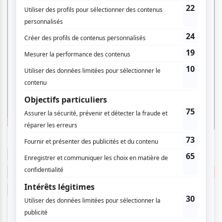
Simon Fournier
Choeur Radio VM
Marianne Lambert
Emmanuel Hasler
Clayton Kennedy
Sébastien Dhavernas
Nos offres festives