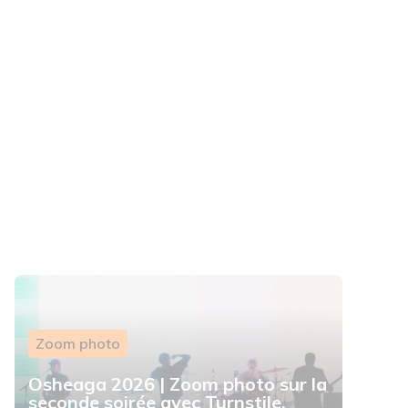
Zoom photo
Osheaga 2026 | Zoom photo sur la
seconde soirée avec Turnstile,