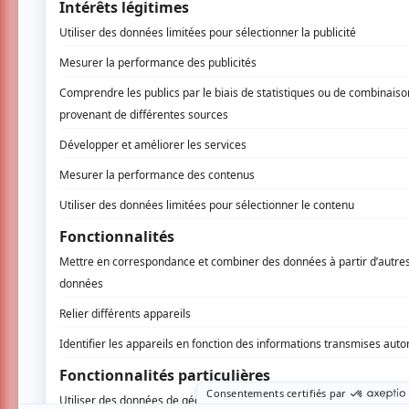
vidéo et d’électronique, le tout concocté en
Percussions
: Julien Compagne
Programmation, électronique, vidéo
: Ju
Présenté en collaboration avec le Conseil d