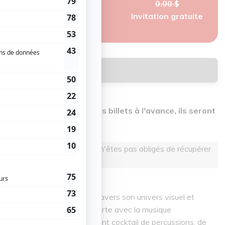
0.00 $
nac)
Invitation gratuite
Réserver
 obligés de récupérer vos billets à l'avance, ils seront
 réservant sur atuvu.ca vous n'êtes pas obligés de récupérer
à la porte, le soir même.
 vous propose de vivre à travers son univers visuel et
ible à un large public, qui flirte avec la musique
 musiques du monde. Un savant cocktail de percussions, de