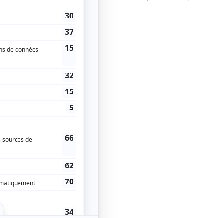
 temps réel, devant vous!
lien-Robert
es arts de Montréal.