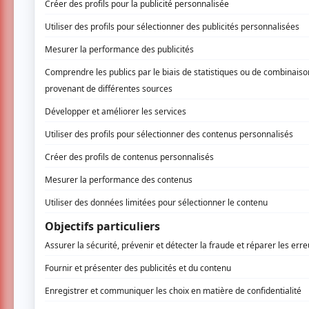
17 mars 2014 - 20h00
Maison de la culture Janine-Sutto (Fronte
2550, rue Ontario E.,
Montréal
En réservant sur atuvu.ca vous n'êtes pas
disponibles à la porte, le soir même.
Privilège pour les membres atuvu.ca
: en
vos billets à l'avance, ils seront disponibles 
Ce concert permettra aux mélomanes de déco
le violon et le violoncelle, qui seront mises 