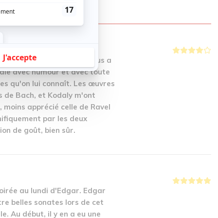
BRES
toujours Edgard Fruitier nous a
ale avec humour et avec toute
s qu'on lui connaît. Les œuvres
 de Bach, et Kodaly m'ont
e, moins apprécié celle de Ravel
nifiquement par les deux
on de goût, bien sûr.
soirée au lundi d'Edgar. Edgar
re belles sonates lors de cet
e. Au début, il y en a eu une