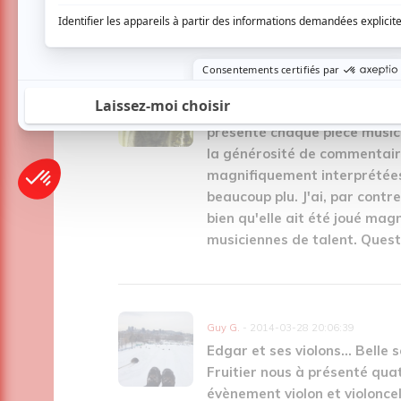
2 COMMENTAIRES DES MEM
Gabrielle N.
- 2014-04-02 22:53:10
Violon et violoncelle Comme 
présenté chaque pièce music
la générosité de commentaire
magnifiquement interprétées
beaucoup plu. J'ai, par contr
bien qu'elle ait été joué mag
musiciennes de talent. Questi
Guy G.
- 2014-03-28 20:06:39
Edgar et ses violons... Belle 
Fruitier nous à présenté quat
évènement violon et violoncell