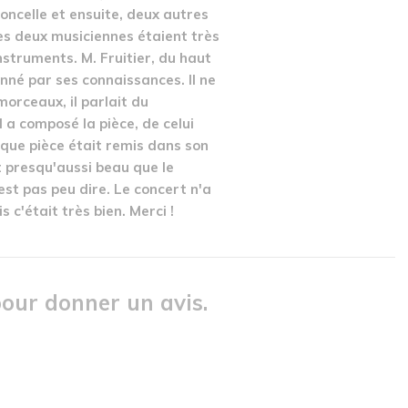
loncelle et ensuite, deux autres
es deux musiciennes étaient très
nstruments. M. Fruitier, du haut
nné par ses connaissances. Il ne
morceaux, il parlait du
 a composé la pièce, de celui
aque pièce était remis dans son
t presqu'aussi beau que le
est pas peu dire. Le concert n'a
 c'était très bien. Merci !
our donner un avis.