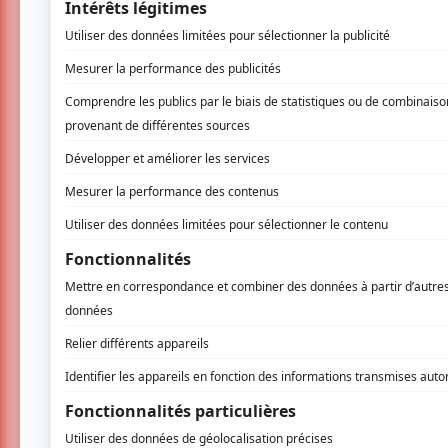
d’accompagnement. Les instruments à cordes
remarquables se rapprochant de la voix humai
sonore qui caractérise ces instruments est au
capable d'intégrer l'instrument au corps et sa
doute le langage le plus intègre, qui dépasse 
Laurence Kayaleh (violon) et Elizabeth Dolin 
Au programme
: Suite en sol majeur pour v
violon seul, BWV 1004 de J.S. Bach, Sonate p
violon et violoncelle de Zoltan Kodaly.
Concert animé par Edgar Fruitier.
www.accesculture.com