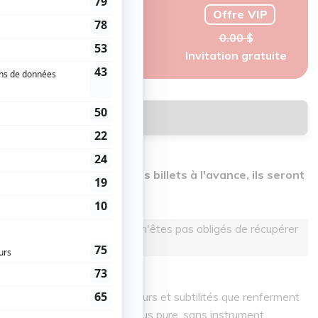
Offre VIP
nac)
0.00 $
Invitation gratuite
Réserver
 obligés de récupérer vos billets à l'avance, ils seront
 réservant sur atuvu.ca vous n'êtes pas obligés de récupérer
à la porte, le soir même.
uvrir les nombreuses couleurs et subtilités que renferment
en valeur dans leur beauté la plus pure, sans instrument