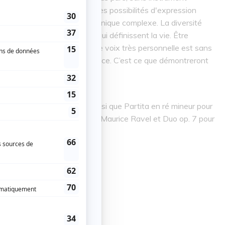
 permettent aux artistes des possibilités d'expression
ne, un défi de maîtrise technique complexe. La diversité
ssi variée que les humeurs qui définissent la vie. Être
voir « parler » à travers cette voix très personnelle est sans
toutes les barrières de l'artifice. C’est ce que démontreront
(violoncelle).
ioloncelle seul, BWV 1007 ainsi que Partita en ré mineur pour
our violon et violoncelle de Maurice Ravel et Duo op. 7 pour