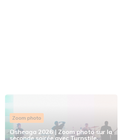
Zoom photo
Osheaga 2026 | Zoom photo sur la
seconde soirée avec Turnstile,