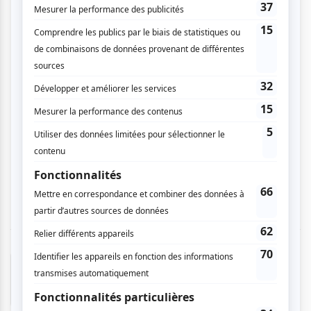
jeune chevreau qui rêve de joindre une équipe
de basketball professionnelle. Il a ce rêve
depuis sa tendre enfance et est prêt à faire ses
preuves. Le destin lui offrira une chance
incroyable de réaliser ce qu'il souhaite le plus
au monde. Ce film nous donne espoir en la vie.
Persévérance, débrouillardise, entraide,
camaraderie et travail d'équipe sont quelques
valeurs qui font de ce film d'animation une
excellente influence que le sport peu avoir chez
les enfants et adolescents en particulier le
basketball.
Tania R.
- 2026-02-08 22:18:33
Le film était incoyable. J'ai adoré le fait que Will
poursuivait ses rêves et a réussi. Le film a bien
été animer. Bref le film est vraiment bon.