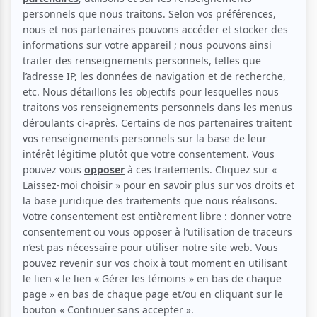
Voir les avis -->
7 février 2026 -
Offre VIP
10h00
15.00 $
Cinéma Cineplex Forum
Invitation gratuite
2313, rue Sainte-Catherine O.,
Montréal
Réserver
Produit et inspiré par la vie de Stephen Curry, joueur de
NBA, Goat: Rêver plus haut
est une comédie d’action
originale au cœur d’un monde entièrement peuplé
d’animaux. Will est un petit bouc avec de grands rêves.
Lorsqu’il décroche une chance inespérée de rejoindre la