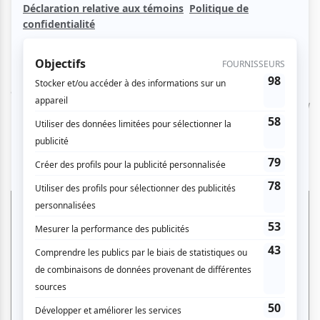
ligue professionnelle de "roarball" — un sport mixte,
ultra-intense, réservé aux bêtes les plus rapides et
féroces du règne animal — il entend bien saisir sa
chance. Problème : ses nouveaux coéquipiers ne sont
pas franchement ravis d’avoir un « petit » dans l’équipe.
Mais Will est prêt à tout pour bousculer les règles du jeu
et prouver, une bonne fois pour toutes, que les petits
aussi peuvent jouer dans la cour des grands.